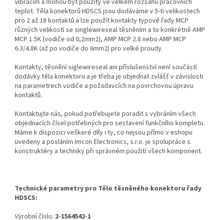
vibracím a mohou být použity ve velkém rozsahu pracovních
teplot. Těla konektorů HDSCS jsou dodáváme v 5-ti velikostech
pro 2 až 18 kontaktů a lze použít kontakty typové řady MCP
různých velikostí se singlewireseal těsněním a to konkrétně AMP
MCP 1.5K (vodiče od 0,2mm2), AMP MCP 2.8 nebo AMP MCP
6.3/4.8K (až po vodiče do 6mm2) pro velké proudy.
Kontakty, těsnění siglewireseal ani příslušenství není součástí
dodávky těla konektoru a je třeba je objednat zvlášť v závislosti
na parametrech vodiče a požadavcích na povrchovou úpravu
kontaktů.
Kontaktujte nás, pokud potřebujete poradit s vybráním všech
objednacích čísel potřebných pro sestavení funkčního kompletu.
Máme k dispozici veškeré díly i ty, co nejsou přímo v eshopu
uvedeny a posláním Imcon Electronics, s.r.o. je spolupráce s
konstruktéry a techniky při správném použití všech komponent.
Technické parametry pro Tělo těsněného konektoru řady
HDSCS:
Výrobní číslo:
2-1564542-1