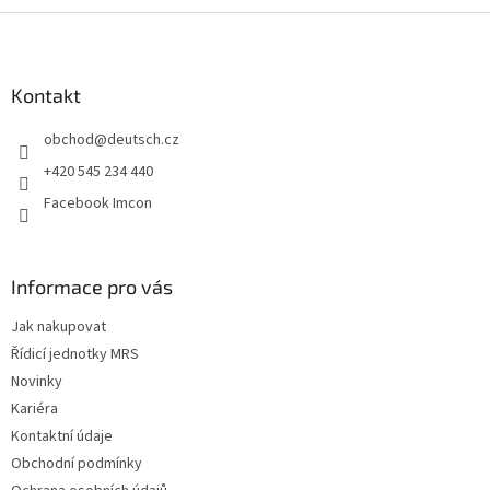
Z
á
p
a
Kontakt
t
obchod
@
deutsch.cz
í
+420 545 234 440
Facebook Imcon
Informace pro vás
Jak nakupovat
Řídicí jednotky MRS
Novinky
Kariéra
Kontaktní údaje
Obchodní podmínky