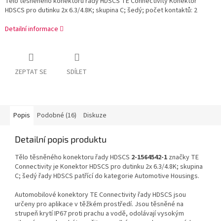
Tělo těsněného konektoru řady HDSCS TE Connectivity Konektor
HDSCS pro dutinku 2x 6.3/4.8K; skupina C; šedý; počet kontaktů: 2
Detailní informace
ZEPTAT SE
SDÍLET
Popis
Podobné (16)
Diskuze
Detailní popis produktu
Tělo těsněného konektoru řady HDSCS
2-1564542-1
značky TE
Connectivity je Konektor HDSCS pro dutinku 2x 6.3/4.8K; skupina
C; šedý řady HDSCS patřící do kategorie Automotive Housings.
Automobilové konektory TE Connectivity řady HDSCS jsou
určeny pro aplikace v těžkém prostředí. Jsou těsněné na
strupeň krytí IP67 proti prachu a vodě, odolávají vysokým