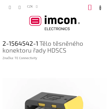
Přejít
NÁKUP
na
CZK
obsah
KOŠÍK
2-1564542-1
Tělo těsněného
konektoru řady HDSCS
Značka:
TE Connectivity