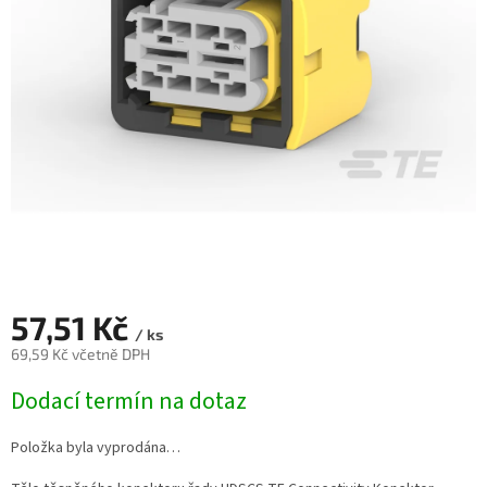
57,51 Kč
/ ks
69,59 Kč včetně DPH
Měrná
Dodací termín na dotaz
cena:
Položka byla vyprodána…