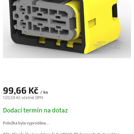
99,66 Kč
/ ks
120,59 Kč včetně DPH
Měrná
Dodací termín na dotaz
cena:
Položka byla vyprodána…