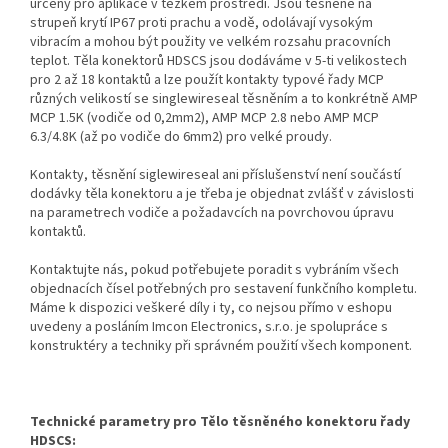
určeny pro aplikace v těžkém prostředí. Jsou těsněné na
strupeň krytí IP67 proti prachu a vodě, odolávají vysokým
vibracím a mohou být použity ve velkém rozsahu pracovních
teplot. Těla konektorů HDSCS jsou dodáváme v 5-ti velikostech
pro 2 až 18 kontaktů a lze použít kontakty typové řady MCP
různých velikostí se singlewireseal těsněním a to konkrétně AMP
MCP 1.5K (vodiče od 0,2mm2), AMP MCP 2.8 nebo AMP MCP
6.3/4.8K (až po vodiče do 6mm2) pro velké proudy.
Kontakty, těsnění siglewireseal ani příslušenství není součástí
dodávky těla konektoru a je třeba je objednat zvlášť v závislosti
na parametrech vodiče a požadavcích na povrchovou úpravu
kontaktů.
Kontaktujte nás, pokud potřebujete poradit s vybráním všech
objednacích čísel potřebných pro sestavení funkčního kompletu.
Máme k dispozici veškeré díly i ty, co nejsou přímo v eshopu
uvedeny a posláním Imcon Electronics, s.r.o. je spolupráce s
konstruktéry a techniky při správném použití všech komponent.
Technické parametry pro Tělo těsněného konektoru řady
HDSCS: