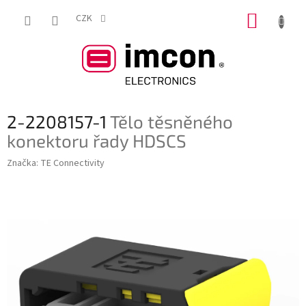
Přejít
NÁKUP
na
CZK
obsah
KOŠÍK
2-2208157-1
Tělo těsněného
konektoru řady HDSCS
Značka:
TE Connectivity