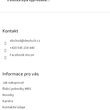
Položka byla vyprodána…
Z
á
p
a
Kontakt
t
obchod
@
deutsch.cz
í
+420 545 234 440
Facebook Imcon
Informace pro vás
Jak nakupovat
Řídicí jednotky MRS
Novinky
Kariéra
Kontaktní údaje