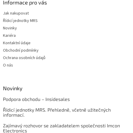
Informace pro vás
p
i
Jak nakupovat
s
u
Řídicí jednotky MRS
Novinky
Kariéra
Kontaktní údaje
Obchodní podmínky
Ochrana osobních údajů
O nás
Novinky
Podpora obchodu – Insidesales
Řídicí jednotky MRS. Přehledně, včetně užitečných
informací.
Zajímavý rozhovor se zakladatelem společnosti Imcon
Electronics