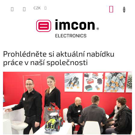
Přejít
NÁKUP
na
CZK
obsah
KOŠÍK
Prohlédněte si aktuální nabídku
práce v naší společnosti