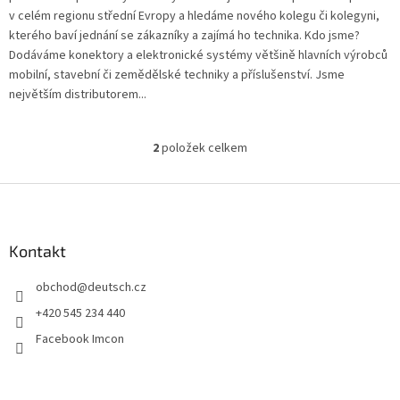
v celém regionu střední Evropy a hledáme nového kolegu či kolegyni,
kterého baví jednání se zákazníky a zajímá ho technika. Kdo jsme?
Dodáváme konektory a elektronické systémy většině hlavních výrobců
mobilní, stavební či zemědělské techniky a příslušenství. Jsme
největším distributorem...
2
položek celkem
O
v
l
Z
á
á
d
p
a
a
Kontakt
c
t
í
obchod
@
deutsch.cz
í
p
r
+420 545 234 440
v
Facebook Imcon
k
y
v
ý