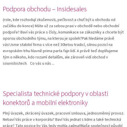
V
Podpora obchodu – Insidesales
ý
p
(role, kde rozhodují zkušenosti, pečlivost a chuť být u obchodu od
i
začátku do konce) Máte už za sebou praxi v obchodě nebo obchodní
s
podpoře? Baví vás práce s čísly, komunikace se zákazníky a chcete být
č
oporou obchodního týmu, na kterou je spoleh?Pak hledáme právě
l
vás!Jsme stabilní firma s více než 30letou tradicí, silnou pozicí na
á
evropském trhu hlavně prima parta fajn lidí. A právě teď doplňujeme
n
tým o někoho, kdo rozumí detailům, ale zároveň vidí obchod v
k
souvislostech. Co vás u nás ...
ů
Specialista technické podpory v oblasti
konektorů a mobilní elektroniky
Plný úvazek, zkrácený úvazek, pracovní smlouva, jednosměnný provoz.
Nebaví Vás práce v korporátu? Baví Vás jednat s lidmi a také technická
práce? Tato pozice by Vás tedy mohla zajímat!Naše společnost působí