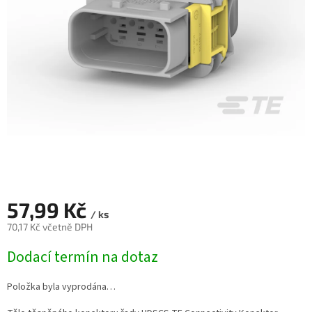
57,99 Kč
/ ks
70,17 Kč včetně DPH
Měrná
Dodací termín na dotaz
cena:
Položka byla vyprodána…