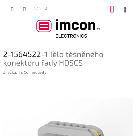
Přejít
NÁKUP
na
CZK
obsah
KOŠÍK
2-1564522-1
Tělo těsněného
konektoru řady HDSCS
Značka:
TE Connectivity