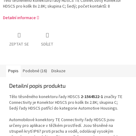
Tělo těsněného konektoru řady HDSCS TE Connectivity Konektor
HDSCS pro kolík 8x 2.8K; skupina C; šedý; počet kontaktů: 8
Detailní informace
ZEPTAT SE
SDÍLET
Popis
Podobné (16)
Diskuze
Detailní popis produktu
Tělo těsněného konektoru řady HDSCS
2-1564522-1
značky TE
Connectivity je Konektor HDSCS pro kolík 8x 2.8K; skupina C;
šedý řady HDSCS patřící do kategorie Automotive Housings.
Automobilové konektory TE Connectivity řady HDSCS jsou
určeny pro aplikace v těžkém prostředí. Jsou těsněné na
strupeň krytí IP67 proti prachu a vodě, odolávají vysokým