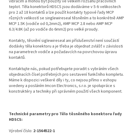
vibracím a mohou být použity ve velkém rozsahu pracovních
teplot. Těla konektorů HDSCS jsou dodáváme v 5-ti velikostech
pro 2 až 18 kontaktů a lze použít kontakty typové řady MCP
různých velikostí se singlewireseal těsněním a to konkrétně AMP
MCP 1.5K (vodiče od 0,2mm2), AMP MCP 2.8 nebo AMP MCP
6.3/4.8K (až po vodiče do 6mm2) pro velké proudy.
Kontakty, těsnění siglewireseal ani příslušenství není součástí
dodávky těla konektoru a je třeba je objednat zvlášť v závislosti
na parametrech vodiče a požadavcích na povrchovou úpravu
kontaktů.
Kontaktujte nás, pokud potřebujete poradit s vybráním všech
objednacích čísel potřebných pro sestavení funkčního kompletu.
Máme k dispozici veškeré díly i ty, co nejsou přímo v eshopu
uvedeny a posláním Imcon Electronics, s.r.o. je spolupráce s
konstruktéry a techniky při správném použití všech komponent.
Technické parametry pro Tělo těsněného konektoru řady
HDSCS:
Výrobní číslo:
2-1564522-1