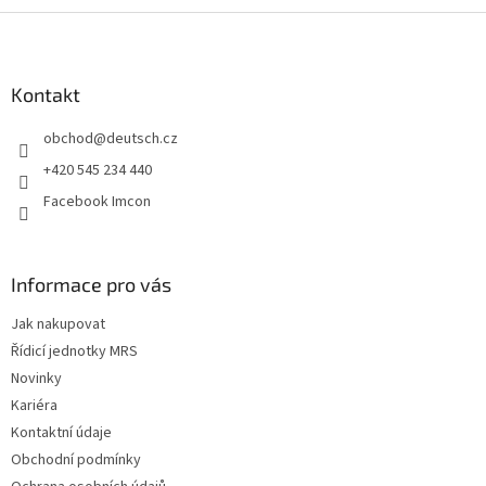
Z
á
p
a
Kontakt
t
obchod
@
deutsch.cz
í
+420 545 234 440
Facebook Imcon
Informace pro vás
Jak nakupovat
Řídicí jednotky MRS
Novinky
Kariéra
Kontaktní údaje
Obchodní podmínky