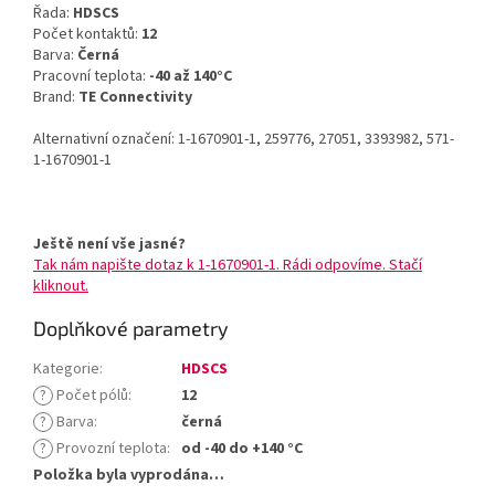
Řada:
HDSCS
Počet kontaktů:
12
Barva:
Černá
Pracovní teplota:
-40 až 140°C
Brand:
TE Connectivity
Alternativní označení: 1-1670901-1, 259776, 27051, 3393982, 571-
1-1670901-1
Ještě není vše jasné?
Tak nám napište dotaz k 1-1670901-1. Rádi odpovíme. Stačí
kliknout.
Doplňkové parametry
Kategorie
:
HDSCS
?
Počet pólů
:
12
?
Barva
:
černá
?
Provozní teplota
:
od -40 do +140 °C
Položka byla vyprodána…