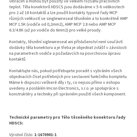
vibracím a mohou být použity ve velkém rozsahu pracovních
teplot. Těla konektorů HDSCS jsou dodáváme v 5-ti velikostech
pro 2 až 18 kontaktů a lze použít kontakty typové řady MCP
různých velikostí se singlewireseal těsněním a to konkrétně AMP
MCP 1.5K (vodiče od 0,2mm2), AMP MCP 2.8 nebo AMP MCP
6.3/4.8K (až po vodiče do 6mm2) pro velké proudy.
Kontakty, těsnění siglewireseal ani příslušenství není součástí
dodávky těla konektoru a je třeba je objednat zvlášť v závislosti
na parametrech vodiče a požadavcích na povrchovou úpravu
kontaktů.
Kontaktujte nás, pokud potřebujete poradit s vybráním všech
objednacích čísel potřebných pro sestavení funkčního kompletu.
Máme k dispozici veškeré díly i ty, co nejsou přímo v eshopu
uvedeny a posláním Imcon Electronics, s.r.o. je spolupráce s
konstruktéry a techniky při správném použití všech komponent.
Technické parametry pro Tělo těsněného konektoru řady
HDSCS:
Výrobní číslo:
1-1670901-1