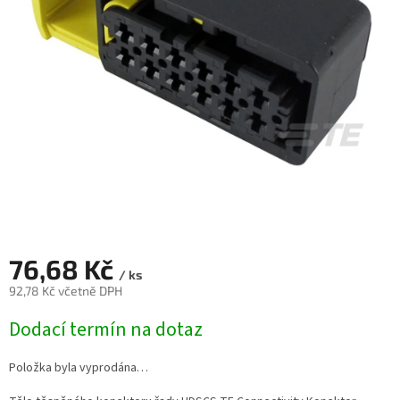
76,68 Kč
/ ks
92,78 Kč včetně DPH
Měrná
Dodací termín na dotaz
cena:
Položka byla vyprodána…