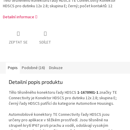
Tělo těsněného konektoru řady HDSCS TE Connectivity Konektor
HDSCS pro dutinku 12x 2.8; skupina E; černý; počet kontaktů: 12
Detailní informace
ZEPTAT SE
SDÍLET
Popis
Podobné (16)
Diskuze
Detailní popis produktu
Tělo těsněného konektoru řady HDSCS
1-1670901-1
značky TE
Connectivity je Konektor HDSCS pro dutinku 12x 2.8; skupina E;
černý řady HDSCS patřící do kategorie Automotive Housings.
Automobilové konektory TE Connectivity řady HDSCS jsou
určeny pro aplikace v těžkém prostředí. Jsou těsněné na
strupeň krytí IP67 proti prachu a vodě, odolávají vysokým