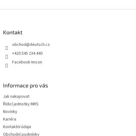
Z
á
p
a
Kontakt
t
obchod
@
deutsch.cz
í
+420 545 234 440
Facebook Imcon
Informace pro vás
Jak nakupovat
Řídicí jednotky MRS
Novinky
Kariéra
Kontaktní údaje
Obchodní podmínky