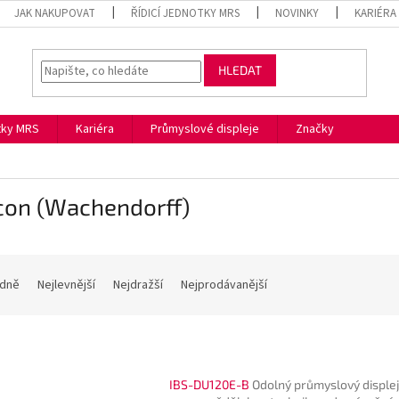
JAK NAKUPOVAT
ŘÍDICÍ JEDNOTKY MRS
NOVINKY
KARIÉRA
HLEDAT
otky MRS
Kariéra
Průmyslové displeje
Značky
con (Wachendorff)
dně
Nejlevnější
Nejdražší
Nejprodávanější
IBS-DU120E-B
Odolný průmyslový disple