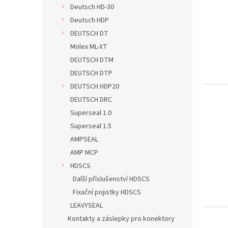
i
r
n
Deutsch HD-30
s
o
e
Deutsch HDP
p
d
l
r
DEUTSCH DT
u
o
k
Molex ML-XT
d
t
DEUTSCH DTM
u
ů
DEUTSCH DTP
k
DEUTSCH HDP20
t
DEUTSCH DRC
ů
Superseal 1.0
Superseal 1.5
AMPSEAL
AMP MCP
HDSCS
Další příslušenství HDSCS
Fixační pojistky HDSCS
LEAVYSEAL
Kontakty a záslepky pro konektory