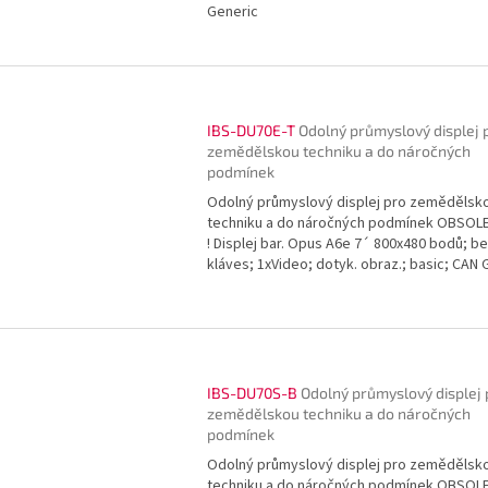
Generic
IBS-DU70E-T
Odolný průmyslový displej 
zemědělskou techniku a do náročných
podmínek
Odolný průmyslový displej pro zemědělsk
techniku a do náročných podmínek OBSOL
! Displej bar. Opus A6e 7´ 800x480 bodů; b
kláves; 1xVideo; dotyk. obraz.; basic; CAN 
IBS-DU70S-B
Odolný průmyslový displej 
zemědělskou techniku a do náročných
podmínek
Odolný průmyslový displej pro zemědělsk
techniku a do náročných podmínek OBSOL