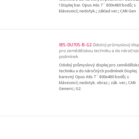
! Displej bar. Opus A6s 7´ 800x480 bodů; s
klávesnicí; nedotyk.; základ ver.; CAN Gen
IBS-DU70S-B-G2
Odolný průmyslový disp
pro zemědělskou techniku a do náročný
podmínek
Odolný průmyslový displej pro zemědělsk
techniku a do náročných podmínek Displej
barevný Opus A6s 7´ 800x480 bodů; s
klávesnicí; nedotyk. obraz.; zák. ver.; CAN
Generic; G2
O
v
l
á
d
a