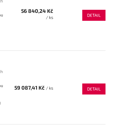
ch
56 840,24 Kč
ou
DETAIL
/ ks
j
ch
ou
59 087,41 Kč
/ ks
DETAIL
N