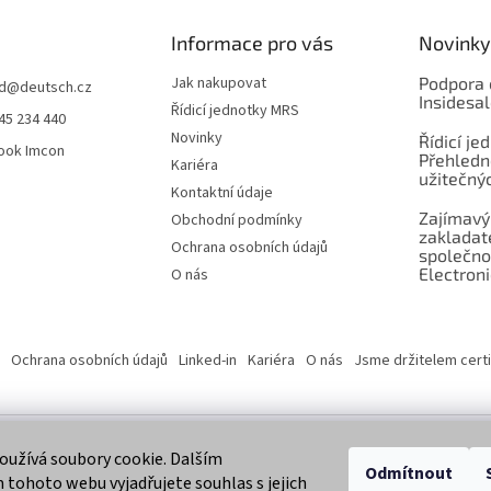
c
í
Informace pro vás
Novinky
p
r
Jak nakupovat
Podpora 
d
@
deutsch.cz
v
Insidesa
Řídicí jednotky MRS
45 234 440
k
Novinky
Řídicí je
y
ook Imcon
Přehledn
v
Kariéra
užitečnýc
ý
Kontaktní údaje
p
Zajímavý
Obchodní podmínky
i
zaklada
s
Ochrana osobních údajů
společno
u
Electroni
O nás
Ochrana osobních údajů
Linked-in
Kariéra
O nás
Jsme držitelem certi
užívá soubory cookie. Dalším
 vyhrazena.
Odmítnout
tohoto webu vyjadřujete souhlas s jejich