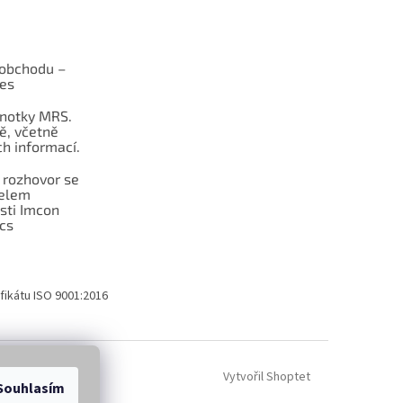
obchodu –
les
dnotky MRS.
ě, včetně
h informací.
 rozhovor se
telem
sti Imcon
cs
fikátu ISO 9001:2016
Vytvořil Shoptet
Souhlasím