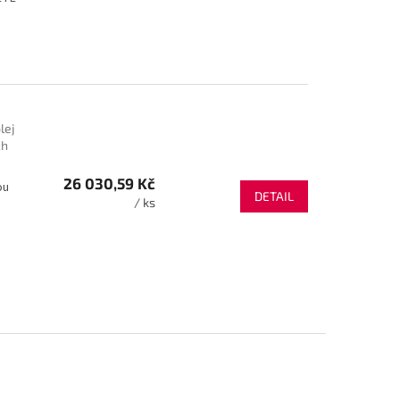
lej
ch
26 030,59 Kč
ou
DETAIL
/ ks