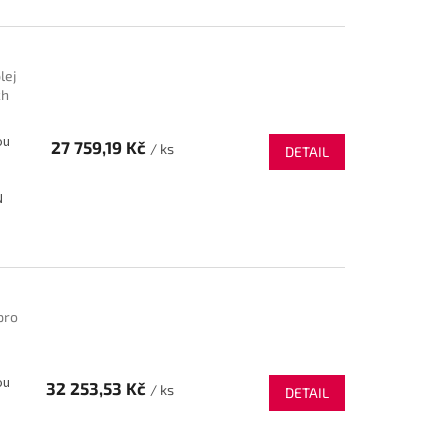
lej
ch
ou
27 759,19 Kč
/ ks
DETAIL
N
pro
ou
32 253,53 Kč
/ ks
DETAIL