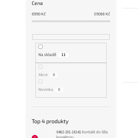
Cena
6990
Kč
59088
Kč
Na skladě
11
Akce
0
Novinka
0
Top 4 produkty
0462-201-16141
Kontakt do těla
konektoru