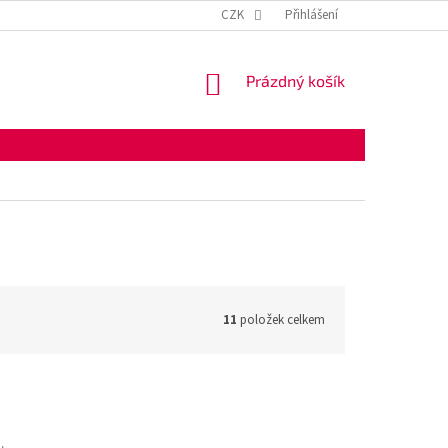
KONTAKTNÍ ÚDAJE
OBCHODNÍ PODMÍNKY
CZK
Přihlášení
OCHRANA OSOBNÍ
NÁKUPNÍ
Prázdný košík
KOŠÍK
11
položek celkem
j