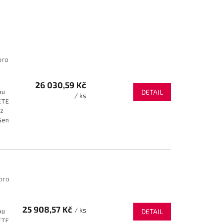
pro
26 030,59 Kč
ou
DETAIL
/ ks
ETE
ez
Gen
pro
25 908,57 Kč
/ ks
ou
DETAIL
ETE