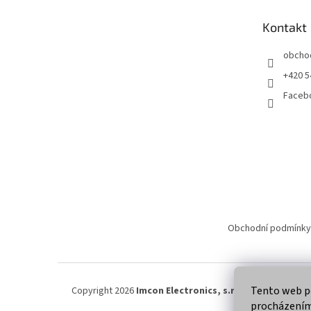
a
t
Kontakt
í
obcho
+420 5
Faceb
Obchodní podmínky
Tento web po
Copyright 2026
Imcon Electronics, s.r.o.
. Všechna práva
procházením 