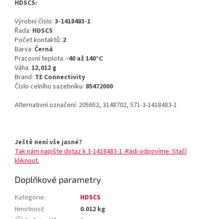
HDSCS:
Výrobní číslo:
3-1418483-1
Řada:
HDSCS
Počet kontaktů:
2
Barva:
Černá
Pracovní teplota:
-40 až 140°C
Váha:
12,012 g
Brand:
TE Connectivity
Číslo celního sazebníku:
85472000
Alternativní označení: 205652, 3148702, 571-3-1418483-1
Ještě není vše jasné?
Tak nám napište dotaz k 3-1418483-1. Rádi odpovíme. Stačí
kliknout.
Doplňkové parametry
Kategorie
:
HDSCS
Hmotnost
:
0.012 kg