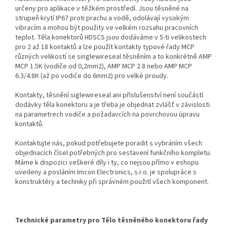
určeny pro aplikace v těžkém prostředí. Jsou těsněné na
strupeň krytí IP67 proti prachu a vodě, odolávají vysokým
vibracím a mohou být použity ve velkém rozsahu pracovních
teplot. Těla konektorů HDSCS jsou dodáváme v 5-ti velikostech
pro 2 až 18 kontaktů a lze použít kontakty typové řady MCP
různých velikostí se singlewireseal těsněním a to konkrétně AMP
MCP 1.5K (vodiče od 0,2mm2), AMP MCP 2.8 nebo AMP MCP
6.3/4.8K (až po vodiče do 6mm2) pro velké proudy.
Kontakty, těsnění siglewireseal ani příslušenství není součástí
dodávky těla konektoru a je třeba je objednat zvlášť v závislosti
na parametrech vodiče a požadavcích na povrchovou úpravu
kontaktů.
Kontaktujte nás, pokud potřebujete poradit s vybráním všech
objednacích čísel potřebných pro sestavení funkčního kompletu.
Máme k dispozici veškeré díly i ty, co nejsou přímo v eshopu
uvedeny a posláním Imcon Electronics, s.r.o. je spolupráce s
konstruktéry a techniky při správném použití všech komponent.
Technické parametry pro Tělo těsněného konektoru řady