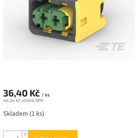
36,40 Kč
/ ks
44,04 Kč včetně DPH
Měrná
Skladem
(1 ks)
cena: