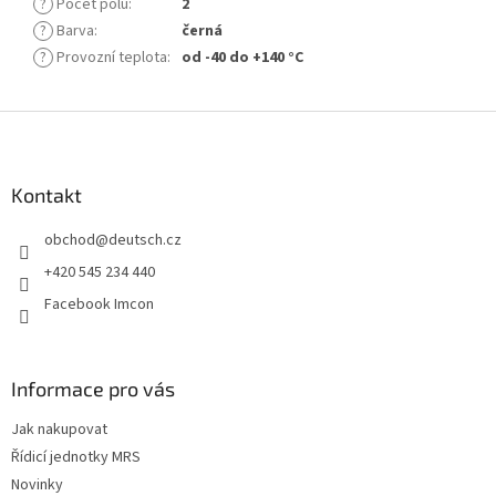
?
Počet pólů
:
2
?
Barva
:
černá
?
Provozní teplota
:
od -40 do +140 °C
Z
á
p
a
Kontakt
t
obchod
@
deutsch.cz
í
+420 545 234 440
Facebook Imcon
Informace pro vás
Jak nakupovat
Řídicí jednotky MRS
Novinky