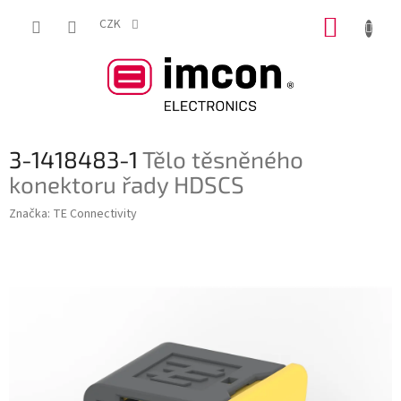
Přejít
NÁKUP
na
CZK
obsah
KOŠÍK
3-1418483-1
Tělo těsněného
konektoru řady HDSCS
Značka:
TE Connectivity