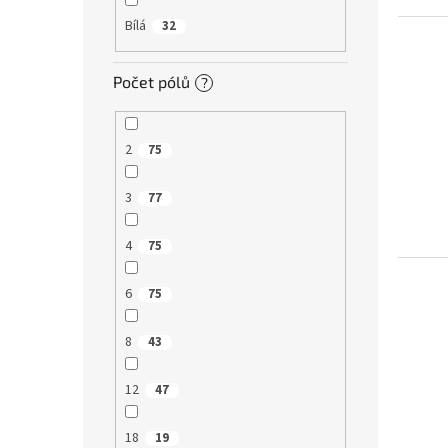
Bílá
32
Počet pólů
?
2
75
3
77
4
75
6
75
8
43
12
47
18
19