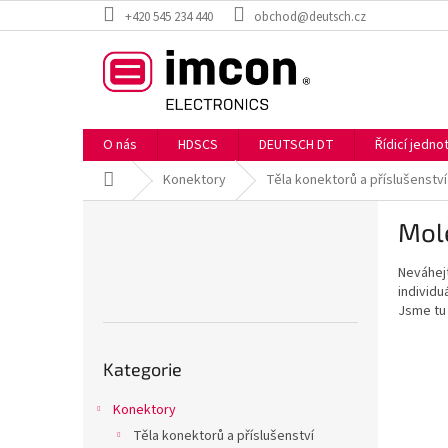
Přejít
+420 545 234 440
obchod@deutsch.cz
na
obsah
O nás
HDSCS
DEUTSCH DT
Řídicí jedn
Domů
Konektory
Těla konektorů a příslušenství
P
Mol
o
s
Neváhej
t
individu
r
Jsme tu
a
n
Přeskočit
n
Kategorie
kategorie
í
p
Konektory
a
Těla konektorů a příslušenství