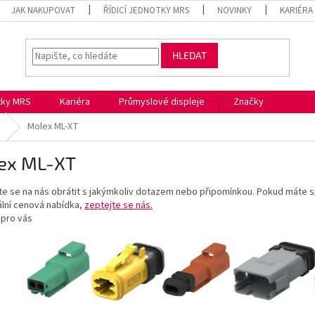
JAK NAKUPOVAT
ŘÍDICÍ JEDNOTKY MRS
NOVINKY
KARIÉRA
HLEDAT
otky MRS
Kariéra
Průmyslové displeje
Značky
Molex ML-XT
ex ML-XT
te se na nás obrátit s jakýmkoliv dotazem nebo připomínkou. Pokud máte s
ální cenová nabídka,
zeptejte se nás.
 pro vás