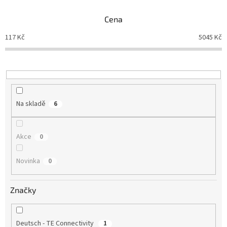
n
Cena
í
p
117
Kč
5045
Kč
r
o
d
u
k
t
Na skladě
6
ů
Akce
0
Novinka
0
Značky
Deutsch - TE Connectivity
1