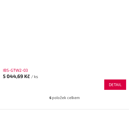
IBS-GTW2-03
5 044,69 Kč
/ ks
DETAIL
6
položek celkem
O
v
l
Z
á
á
d
p
a