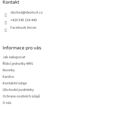
a
Kontakt
c
t
í
obchod
@
deutsch.cz
í
p
r
+420 545 234 440
v
Facebook Imcon
k
y
v
ý
Informace pro vás
p
i
Jak nakupovat
s
u
Řídicí jednotky MRS
Novinky
Kariéra
Kontaktní údaje
Obchodní podmínky
Ochrana osobních údajů
O nás