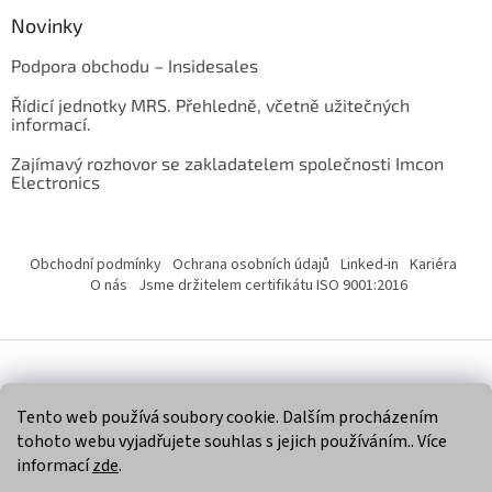
Novinky
Podpora obchodu – Insidesales
Řídicí jednotky MRS. Přehledně, včetně užitečných
informací.
Zajímavý rozhovor se zakladatelem společnosti Imcon
Electronics
Obchodní podmínky
Ochrana osobních údajů
Linked-in
Kariéra
O nás
Jsme držitelem certifikátu ISO 9001:2016
Vytvořil Shoptet
Tento web používá soubory cookie. Dalším procházením
tohoto webu vyjadřujete souhlas s jejich používáním.. Více
Copyright 2026
Imcon Electronics, s.r.o.
. Všechna práva
informací
zde
.
vyhrazena.