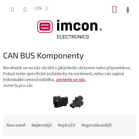
Přejít
NÁKUP
na
CZK
obsah
KOŠÍK
CAN BUS Komponenty
Neváhejte se na nás obrátit s jakýmkoliv dotazem nebo připomínkou.
Pokud máte specifické požadavky na sortiment, nebo vás zajímá
individuální cenová nabídka,
zeptejte se nás.
Jsme tu pro vás
Ř
a
Abecedně
Nejlevnější
Nejdražší
Nejprodávanější
z
e