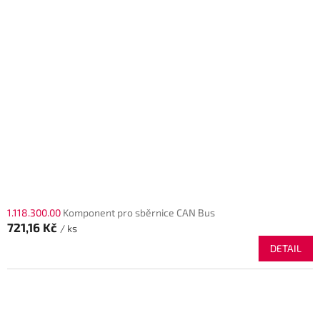
o
d
u
k
t
ů
1.118.300.00
Komponent pro sběrnice CAN Bus
721,16 Kč
/ ks
DETAIL