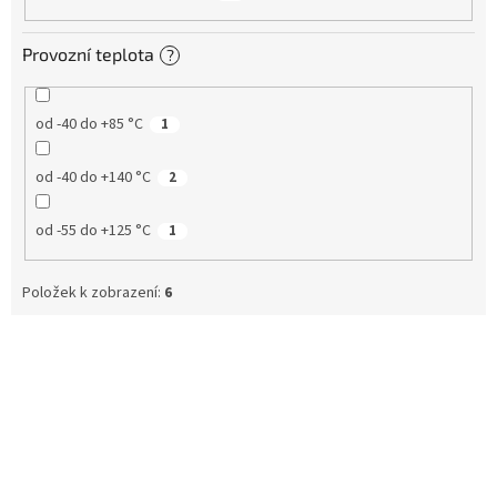
Provozní teplota
?
od -40 do +85 °C
1
od -40 do +140 °C
2
od -55 do +125 °C
1
Položek k zobrazení:
6
V
ý
p
i
s
p
r