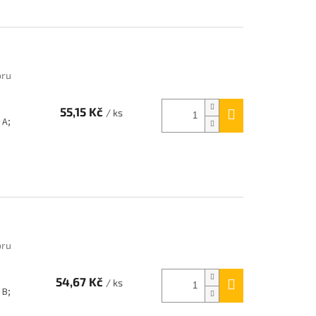
oru
55,15 Kč
/ ks
 A;
oru
54,67 Kč
/ ks
 B;