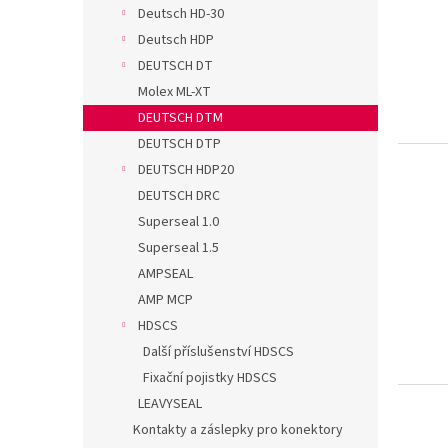
s
o
n
Deutsch HD-30
p
d
e
Deutsch HDP
r
u
l
o
k
DEUTSCH DT
d
t
Molex ML-XT
u
ů
DEUTSCH DTM
k
DEUTSCH DTP
t
DEUTSCH HDP20
ů
DEUTSCH DRC
Superseal 1.0
Superseal 1.5
AMPSEAL
AMP MCP
HDSCS
Další příslušenství HDSCS
Fixační pojistky HDSCS
LEAVYSEAL
Kontakty a záslepky pro konektory