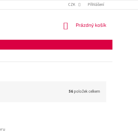
KONTAKTNÍ ÚDAJE
OBCHODNÍ PODMÍNKY
CZK
Přihlášení
OCHRANA OSOBNÍ
NÁKUPNÍ
Prázdný košík
KOŠÍK
56
položek celkem
oru