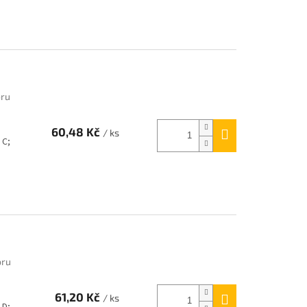
oru
60,48 Kč
/ ks
 C;
oru
61,20 Kč
/ ks
 D;