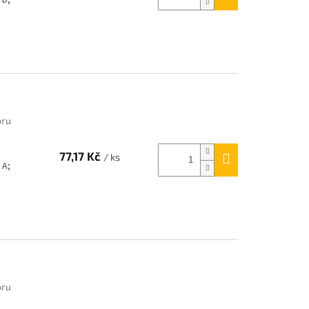
oru
77,17 Kč
/ ks
 A;
oru