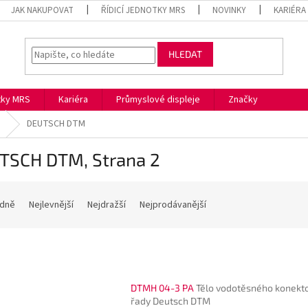
JAK NAKUPOVAT
ŘÍDICÍ JEDNOTKY MRS
NOVINKY
KARIÉRA
HLEDAT
otky MRS
Kariéra
Průmyslové displeje
Značky
DEUTSCH DTM
TSCH DTM
, Strana 2
dně
Nejlevnější
Nejdražší
Nejprodávanější
DTMH 04-3 PA
Tělo vodotěsného konekt
řady Deutsch DTM