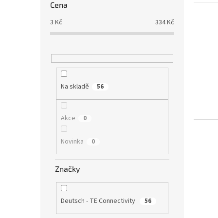
Cena
3
Kč
334
Kč
Na skladě
56
Akce
0
Novinka
0
Značky
Deutsch - TE Connectivity
56