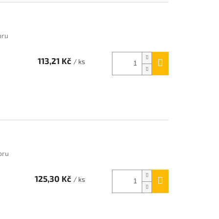
oru
113,21 Kč
/ ks
oru
125,30 Kč
/ ks