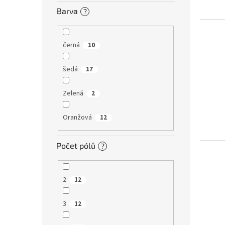
Barva
?
černá
10
šedá
17
Zelená
2
Oranžová
12
Počet pólů
?
2
12
3
12