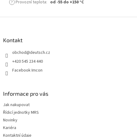
?
Provozní teplota
:
od -55 do +150 °C
Z
á
p
a
Kontakt
t
obchod
@
deutsch.cz
í
+420 545 234 440
Facebook Imcon
Informace pro vás
Jak nakupovat
Řídicí jednotky MRS
Novinky
Kariéra
Kontaktní údaje