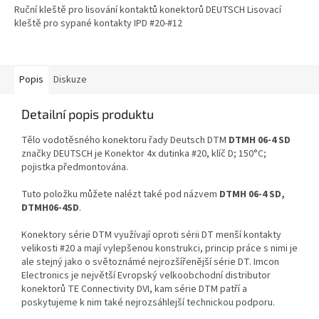
Ruční kleště pro lisování kontaktů konektorů DEUTSCH Lisovací
kleště pro sypané kontakty IPD #20-#12
Popis
Diskuze
Detailní popis produktu
Tělo vodotěsného konektoru řady Deutsch DTM
DTMH 06-4 SD
značky DEUTSCH je Konektor 4x dutinka #20, klíč D; 150°C;
pojistka předmontována.
Tuto položku můžete nalézt také pod názvem
DTMH 06-4 SD,
DTMH06-4SD
.
Konektory série DTM využívají oproti sérii DT menší kontakty
velikosti #20 a mají vylepšenou konstrukci, princip práce s nimi je
ale stejný jako o světoznámé nejrozšířenější série DT. Imcon
Electronics je největší Evropský velkoobchodní distributor
konektorů TE Connectivity DVI, kam série DTM patří a
poskytujeme k nim také nejrozsáhlejší technickou podporu.