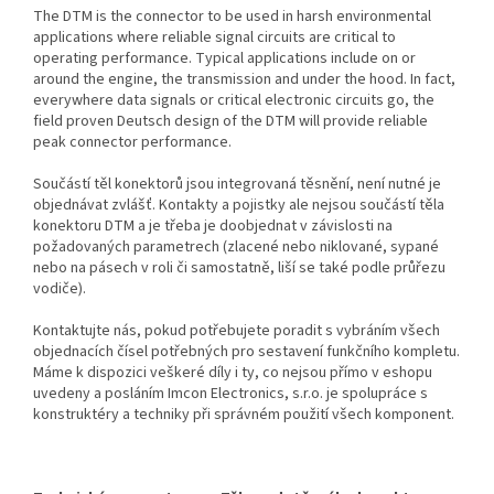
The DTM is the connector to be used in harsh environmental
applications where reliable signal circuits are critical to
operating performance. Typical applications include on or
around the engine, the transmission and under the hood. In fact,
everywhere data signals or critical electronic circuits go, the
field proven Deutsch design of the DTM will provide reliable
peak connector performance.
Součástí těl konektorů jsou integrovaná těsnění, není nutné je
objednávat zvlášť. Kontakty a pojistky ale nejsou součástí těla
konektoru DTM a je třeba je doobjednat v závislosti na
požadovaných parametrech (zlacené nebo niklované, sypané
nebo na pásech v roli či samostatně, liší se také podle průřezu
vodiče).
Kontaktujte nás, pokud potřebujete poradit s vybráním všech
objednacích čísel potřebných pro sestavení funkčního kompletu.
Máme k dispozici veškeré díly i ty, co nejsou přímo v eshopu
uvedeny a posláním Imcon Electronics, s.r.o. je spolupráce s
konstruktéry a techniky při správném použití všech komponent.