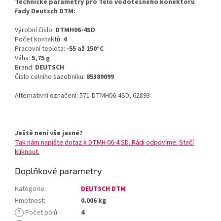
Technické parametry pro Tělo vodotěsného konektoru
řady Deutsch DTM:
Výrobní číslo:
DTMH06-4SD
Počet kontaktů:
4
Pracovní teplota:
-55 až 150°C
Váha:
5,75 g
Brand:
DEUTSCH
Číslo celního sazebníku:
85389099
Alternativní označení: 571-DTMH06-4SD, 62893
Ještě není vše jasné?
Tak nám napište dotaz k DTMH 06-4 SD. Rádi odpovíme. Stačí
kliknout.
Doplňkové parametry
Kategorie
:
DEUTSCH DTM
Hmotnost
:
0.006 kg
?
Počet pólů
:
4