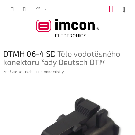
Přejít
NÁKUP
na
CZK
obsah
KOŠÍK
DTMH 06-4 SD
Tělo vodotěsného
konektoru řady Deutsch DTM
Značka:
Deutsch - TE Connectivity