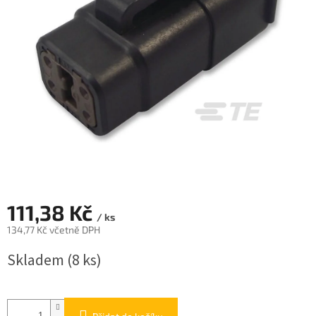
111,38 Kč
/ ks
134,77 Kč včetně DPH
Měrná
Skladem
(8 ks)
cena: