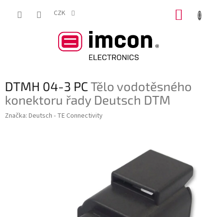
Přejít
NÁKUP
na
CZK
obsah
KOŠÍK
DTMH 04-3 PC
Tělo vodotěsného
konektoru řady Deutsch DTM
Značka:
Deutsch - TE Connectivity