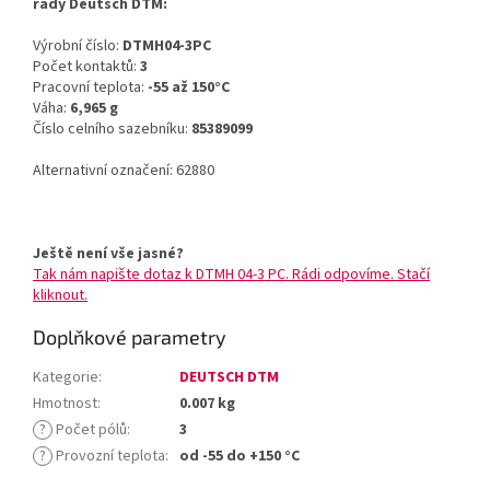
řady Deutsch DTM:
Výrobní číslo:
DTMH04-3PC
Počet kontaktů:
3
Pracovní teplota:
-55 až 150°C
Váha:
6,965 g
Číslo celního sazebníku:
85389099
Alternativní označení: 62880
Ještě není vše jasné?
Tak nám napište dotaz k DTMH 04-3 PC. Rádi odpovíme. Stačí
kliknout.
Doplňkové parametry
Kategorie
:
DEUTSCH DTM
Hmotnost
:
0.007 kg
?
Počet pólů
:
3
?
Provozní teplota
:
od -55 do +150 °C