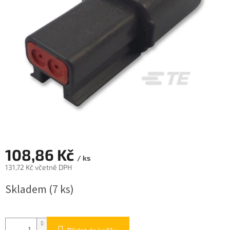
108,86 Kč
/ ks
131,72 Kč včetně DPH
Měrná
Skladem
(7 ks)
cena: