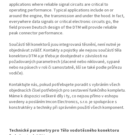
applications where reliable signal circuits are critical to
operating performance. Typical applications include on or
around the engine, the transmission and under the hood. In fact,
everywhere data signals or critical electronic circuits go, the
field proven Deutsch design of the DTM will provide reliable
peak connector performance.
Součástí těl konektorů jsou integrovaná těsnění, není nutné je
objednávat zvlášť. Kontakty a pojistky ale nejsou součástí těla
konektoru DTM a je třeba je doobjednat v závislosti na
požadovaných parametrech (zlacené nebo niklované, sypané
nebo na pásech v roli či samostatně, liší se také podle průřezu
vodiče).
Kontaktujte nás, pokud potřebujete poradit s vybráním všech
objednacích čísel potřebných pro sestavení funkčního kompletu.
Máme k dispozici veškeré díly i ty, co nejsou přímo v eshopu
uvedeny a posláním Imcon Electronics, s.r.o. je spolupráce s
konstruktéry a techniky při správném použití všech komponent.
Technické parametry pro Tělo vodotěsného konektoru