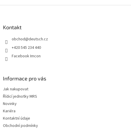
Z
á
p
a
Kontakt
t
obchod
@
deutsch.cz
í
+420 545 234 440
Facebook Imcon
Informace pro vás
Jak nakupovat
Řídicí jednotky MRS
Novinky
Kariéra
Kontaktní údaje
Obchodní podmínky