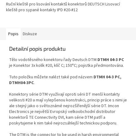
Ruční kleště pro lisování kontaktů konektorů DEUTSCH Lisovací
kleště pro sypané kontakty IPD #20-#12
Popis
Diskuze
Detailní popis produktu
Tělo vodotěsného konektoru řady Deutsch DTM
DTMH 04-3 PC
je Konektor 3x kolík #20, klíč C; 150°C; pojistka předmontována.
Tuto položku můžete nalézt také pod názvem
DTMH 04-3 PC,
DTMH04-3PC
.
Konektory série DTM využívají oproti sérii DT menší kontakty
velikosti #20 a mají vylepšenou konstrukci, princip práce s nimi je
ale stejný jako o světoznámé nejrozšířenější série DT. Imcon
Electronics je největší Evropský velkoobchodní distributor
konektorů TE Connectivity DVI, kam série DTM patří a
poskytujeme k nim také nejrozsáhlejší technickou podporu.
The DTM is the connector to be used in harsh environmental