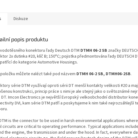
s
Diskuze
ailní popis produktu
 vodotěsného konektoru řady Deutsch DTM
DTMH 06-2 SB
značky DEUTSCH
ktor 2x dutinka #20, klíč B; 150°C; pojistka předmontována řady DEUTSCH
patřící do kategorie Automotive Housings.
 položku můžete nalézt také pod názvem
DTMH 06-2 SB, DTMH06-2SB
.
tory série DTM využívají oproti sérii DT menší kontakty velikosti #20 a maj
šenou konstrukci, princip práce s nimi je ale stejný jako o světoznámé nejr
e DT. Imcon Electronics je největší Evropský velkoobchodní distributor kon
ectivity DVI, kam série DTM patří a poskytujeme k nim také nejrozsáhlejší 
oru.
DTM is the connector to be used in harsh environmental applications where 
l circuits are critical to operating performance. Typical applications includ
nd the engine, the transmission and under the hood. In fact, everywhere da