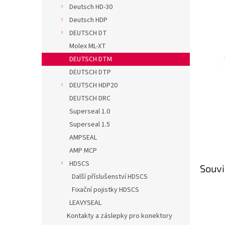
n
Deutsch HD-30
e
Deutsch HDP
l
DEUTSCH DT
Molex ML-XT
DEUTSCH DTM
DEUTSCH DTP
DEUTSCH HDP20
DEUTSCH DRC
Superseal 1.0
Superseal 1.5
AMPSEAL
AMP MCP
HDSCS
Souvi
Další příslušenství HDSCS
Fixační pojistky HDSCS
LEAVYSEAL
Kontakty a záslepky pro konektory