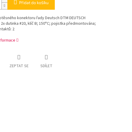
Přidat do košíku
otěsného konektoru řady Deutsch DTM DEUTSCH
2x dutinka #20, klíč B; 150°C; pojistka předmontována;
taktů: 2
informace
ZEPTAT SE
SDÍLET