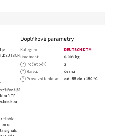
Doplňkové parametry
 je
Kategorie
:
DEUTSCH DTM
 DT,DEUTSCH
Hmotnost
:
0.003 kg
?
Počet pólů
:
2
?
Barva
:
černá
?
Provozní teplota
:
od -55 do +150 °C
í
ozšířenější
ektorů TE
technickou
reliable
e on or
ta signals