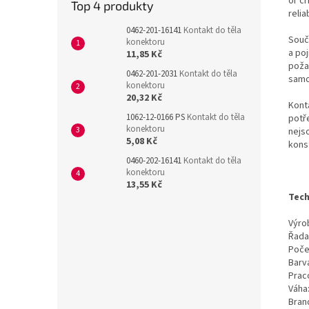
or cr
Top 4 produkty
reli
0462-201-16141
Kontakt do těla
Souč
konektoru
a poj
11,85 Kč
poža
0462-201-2031
Kontakt do těla
samos
konektoru
20,32 Kč
Kont
1062-12-0166 PS
Kontakt do těla
potř
konektoru
nejs
5,08 Kč
kons
0460-202-16141
Kontakt do těla
konektoru
13,55 Kč
Tech
Výrob
Řada
Poče
Barv
Prac
Váha
Bran