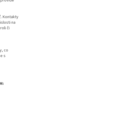
l provide
ť. Kontakty
slosti na
oli či
y, co
ce s
M: