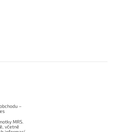
obchodu –
les
dnotky MRS.
ě, včetně
h informací.