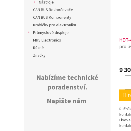
Nástroje
CAN BUS Rozbočovače
CAN BUS Komponenty
Krabičky pro elektroniku
Průmyslové displeje
HDT-
MRS Electronics
pro l
Různé
kone
Značky
9 30
Nabízíme technické
poradenství.
D
Napište nám
Ruční 
konta
Lisova
kontak