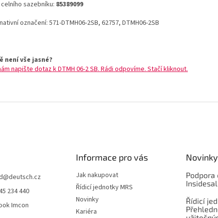
o celního sazebníku:
85389099
rnativní označení: 571-DTMH06-2SB, 62757, DTMH06-2SB
ě není vše jasné?
nám napište dotaz k DTMH 06-2 SB. Rádi odpovíme. Stačí kliknout.
Informace pro vás
Novinky
Jak nakupovat
Podpora 
d
@
deutsch.cz
Insidesa
Řídicí jednotky MRS
45 234 440
Novinky
Řídicí je
ook Imcon
Přehledn
Kariéra
užitečnýc