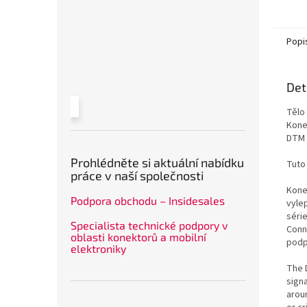
Popi
Det
Tělo
Kone
DTM 
Prohlédněte si aktuální nabídku
Tuto
práce v naší společnosti
Konek
Podpora obchodu – Insidesales
vylep
séri
Specialista technické podpory v
Conn
oblasti konektorů a mobilní
podp
elektroniky
The 
signa
arou