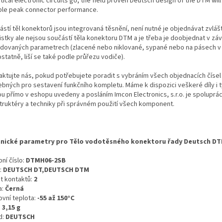
itical electronic circuits go, the field proven Deutsch design of the DTM wil
able peak connector performance.
ástí těl konektorů jsou integrovaná těsnění, není nutné je objednávat zvláš
istky ale nejsou součástí těla konektoru DTM a je třeba je doobjednat v závi
dovaných parametrech (zlacené nebo niklované, sypané nebo na pásech v r
tatně, liší se také podle průřezu vodiče).
aktujte nás, pokud potřebujete poradit s vybráním všech objednacích čísel
ebných pro sestavení funkčního kompletu. Máme k dispozici veškeré díly i t
ou přímo v eshopu uvedeny a posláním Imcon Electronics, s.r.o. je spoluprá
truktéry a techniky při správném použití všech komponent.
nické parametry pro Tělo vodotěsného konektoru řady Deutsch DT
ní číslo:
DTMH06-2SB
:
DEUTSCH DT,DEUTSCH DTM
t kontaktů:
2
a:
Černá
ovní teplota:
-55 až 150°C
:
3,15 g
d:
DEUTSCH