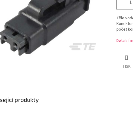
Tělo vod
Konektor 
počet kon
Detailní 
TISK
sející produkty