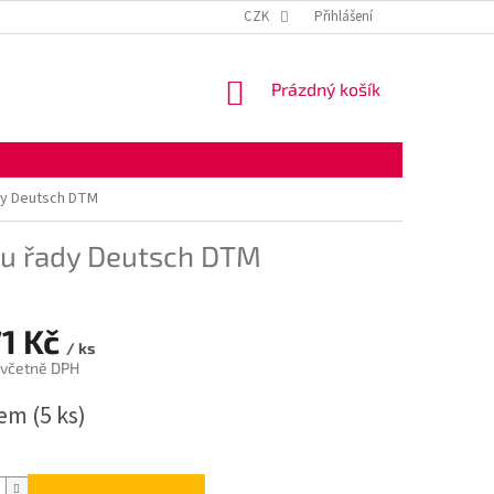
KONTAKTNÍ ÚDAJE
OBCHODNÍ PODMÍNKY
CZK
Přihlášení
OCHRANA OSOBNÍ
NÁKUPNÍ
Prázdný košík
KOŠÍK
dy Deutsch DTM
ru řady Deutsch DTM
71 Kč
/ ks
 včetně DPH
dem
(5 ks)