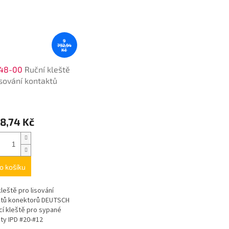
9
792,94
Kč
48-00
Ruční kleště
isování kontaktů
ktorů
8,74 Kč
o košíku
kleště pro lisování
ktů konektorů DEUTSCH
cí kleště pro sypané
ty IPD #20-#12