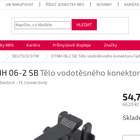
JAK NAKUPOVAT
ŘÍDICÍ JEDNOTKY MRS
NOVINKY
KARIÉRA
HLEDAT
otky MRS
Kariéra
Průmyslové displeje
Značky
DEUTSCH DTM
DTMH 06-2 SB
Tělo vodotěsného konektoru řa
H 06-2 SB
Tělo vodotěsného konekto
Deutsch - TE Connectivity
54,
66,20 Kč
Měrná
Skla
cena: