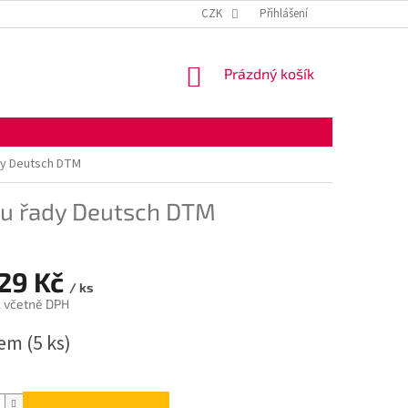
KONTAKTNÍ ÚDAJE
OBCHODNÍ PODMÍNKY
CZK
Přihlášení
OCHRANA OSOBNÍ
NÁKUPNÍ
Prázdný košík
KOŠÍK
dy Deutsch DTM
ru řady Deutsch DTM
,29 Kč
/ ks
č včetně DPH
dem
(5 ks)