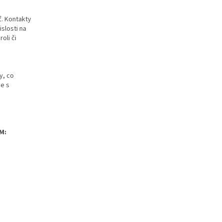
ť. Kontakty
slosti na
oli či
y, co
ce s
M: