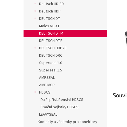
n
Deutsch HD-30
e
Deutsch HDP
l
DEUTSCH DT
Molex ML-XT
DEUTSCH DTM
DEUTSCH DTP
DEUTSCH HDP20
DEUTSCH DRC
Superseal 1.0
Superseal 1.5
AMPSEAL
AMP MCP
HDSCS
Souvi
Další příslušenství HDSCS
Fixační pojistky HDSCS
LEAVYSEAL
Kontakty a záslepky pro konektory