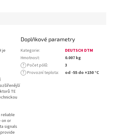
Doplňkové parametry
 je
Kategorie
:
DEUTSCH DTM
Hmotnost
:
0.007 kg
?
Počet pólů
:
3
?
Provozní teplota
:
od -55 do +150 °C
í
ozšířenější
ektorů TE
technickou
reliable
e on or
ta signals
l provide