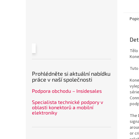
Popi
Det
Tělo
Konek
Tuto
Prohlédněte si aktuální nabídku
práce v naší společnosti
Konek
vylep
Podpora obchodu – Insidesales
séri
Conn
Specialista technické podpory v
podp
oblasti konektorů a mobilní
elektroniky
The 
signa
arou
or cr