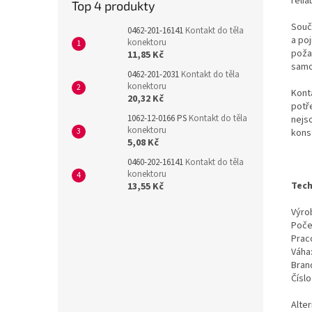
reli
Top 4 produkty
Souč
0462-201-16141
Kontakt do těla
a poj
konektoru
poža
11,85 Kč
samos
0462-201-2031
Kontakt do těla
konektoru
Kont
20,32 Kč
potř
1062-12-0166 PS
Kontakt do těla
nejs
konektoru
kons
5,08 Kč
0460-202-16141
Kontakt do těla
konektoru
Tech
13,55 Kč
Výrob
Poče
Prac
Váha
Bran
Čísl
Alte