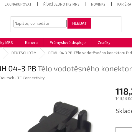
JAK NAKUPOVAT
ŘÍDICÍ JEDNOTKY MRS
NOVINKY
KARIÉRA
HLEDAT
otky MRS
Kariéra
Průmyslové displeje
Značky
DEUTSCH DTM
DTMH 04-3 PB
Tělo vodotěsného konektoru řa
H 04-3 PB
Tělo vodotěsného konekto
Deutsch - TE Connectivity
118
143,13 K
Měrná
Skla
cena: