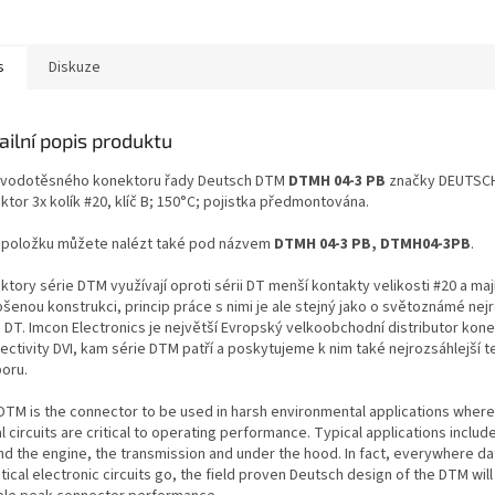
s
Diskuze
ailní popis produktu
 vodotěsného konektoru řady Deutsch DTM
DTMH 04-3 PB
značky DEUTSCH
tor 3x kolík #20, klíč B; 150°C; pojistka předmontována.
 položku můžete nalézt také pod názvem
DTMH 04-3 PB, DTMH04-3PB
.
tory série DTM využívají oproti sérii DT menší kontakty velikosti #20 a maj
šenou konstrukci, princip práce s nimi je ale stejný jako o světoznámé nejr
e DT. Imcon Electronics je největší Evropský velkoobchodní distributor kon
ectivity DVI, kam série DTM patří a poskytujeme k nim také nejrozsáhlejší 
oru.
DTM is the connector to be used in harsh environmental applications where 
l circuits are critical to operating performance. Typical applications includ
nd the engine, the transmission and under the hood. In fact, everywhere da
itical electronic circuits go, the field proven Deutsch design of the DTM wil