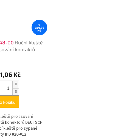
9
784,86
Kč
48-00
Ruční kleště
isování kontaktů
ktorů
1,06 Kč
o košíku
kleště pro lisování
ktů konektorů DEUTSCH
cí kleště pro sypané
ty IPD #20-#12