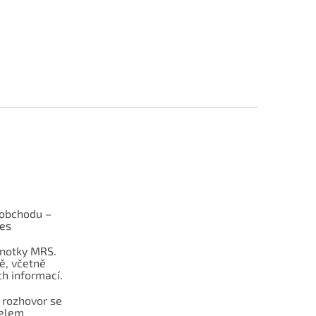
obchodu –
les
dnotky MRS.
ě, včetně
h informací.
 rozhovor se
telem