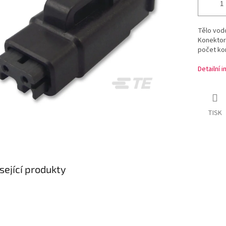
Tělo vod
Konektor 
počet kon
Detailní 
TISK
sející produkty