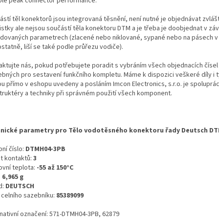
able peak connector performance.
ástí těl konektorů jsou integrovaná těsnění, není nutné je objednávat zvláš
istky ale nejsou součástí těla konektoru DTM a je třeba je doobjednat v závi
dovaných parametrech (zlacené nebo niklované, sypané nebo na pásech v r
tatně, liší se také podle průřezu vodiče).
aktujte nás, pokud potřebujete poradit s vybráním všech objednacích čísel
ebných pro sestavení funkčního kompletu. Máme k dispozici veškeré díly i t
ou přímo v eshopu uvedeny a posláním Imcon Electronics, s.r.o. je spoluprá
truktéry a techniky při správném použití všech komponent.
nické parametry pro Tělo vodotěsného konektoru řady Deutsch DT
ní číslo:
DTMH04-3PB
t kontaktů:
3
ovní teplota:
-55 až 150°C
:
6,965 g
d:
DEUTSCH
o celního sazebníku:
85389099
rnativní označení: 571-DTMH04-3PB, 62879