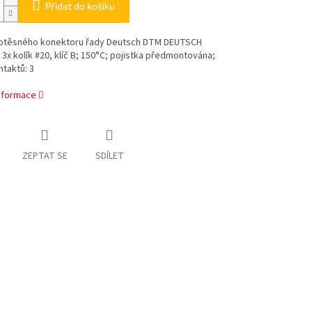
Přidat do košíku
otěsného konektoru řady Deutsch DTM DEUTSCH
3x kolík #20, klíč B; 150°C; pojistka předmontována;
taktů: 3
informace
ZEPTAT SE
SDÍLET