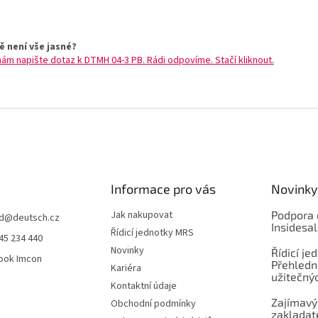
ě není vše jasné?
nám napište dotaz k DTMH 04-3 PB. Rádi odpovíme. Stačí kliknout.
Informace pro vás
Novinky
Jak nakupovat
Podpora 
d
@
deutsch.cz
Insidesa
Řídicí jednotky MRS
45 234 440
Novinky
Řídicí je
ook Imcon
Přehledn
Kariéra
užitečnýc
Kontaktní údaje
Zajímavý
Obchodní podmínky
zaklada