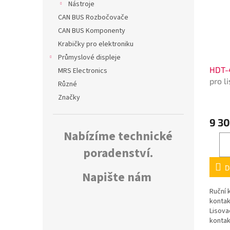
Nástroje
CAN BUS Rozbočovače
CAN BUS Komponenty
Krabičky pro elektroniku
Průmyslové displeje
HDT-
MRS Electronics
pro l
Různé
kone
Značky
9 30
Nabízíme technické
poradenství.
D
Napište nám
Ruční 
konta
Lisova
kontak