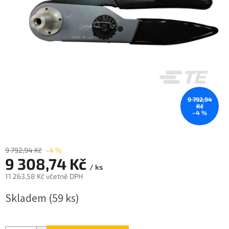
9 792,94
Kč
–4 %
9 792,94 Kč
–4 %
9 308,74 Kč
/ ks
11 263,58 Kč včetně DPH
Měrná
Skladem
(59 ks)
cena: