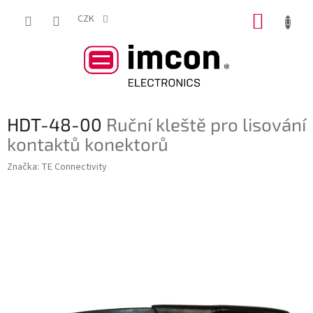
Přejít
NÁKUP
na
CZK
obsah
KOŠÍK
HDT-48-00
Ruční kleště pro lisování
kontaktů konektorů
Značka:
TE Connectivity