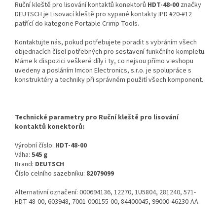
Ruční kleště pro lisování kontaktů konektorů
HDT-48-00
značky
DEUTSCH je Lisovací kleště pro sypané kontakty IPD #20-#12
patřící do kategorie Portable Crimp Tools.
Kontaktujte nás, pokud potřebujete poradit s vybráním všech
objednacích čísel potřebných pro sestavení funkčního kompletu.
Máme k dispozici veškeré díly i ty, co nejsou přímo v eshopu
uvedeny a posláním Imcon Electronics, s.r.o. je spolupráce s
konstruktéry a techniky při správném použití všech komponent.
Technické parametry pro Ruční kleště pro lisování
kontaktů konektorů:
Výrobní číslo:
HDT-48-00
Váha:
545 g
Brand:
DEUTSCH
Číslo celního sazebníku:
82079099
Alternativní označení: 000694136, 12270, 1U5804, 281240, 571-
HDT-48-00, 603948, 7001-000155-00, 84400045, 99000-46230-AA