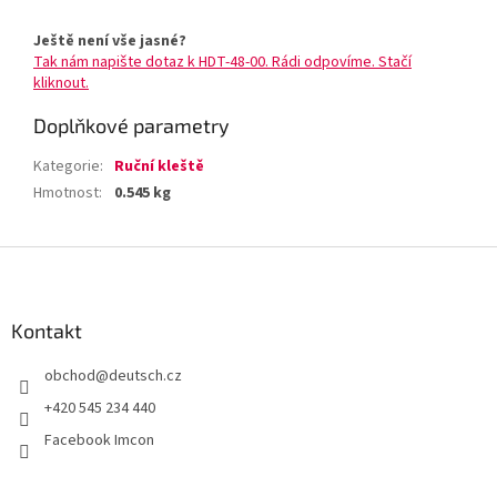
Ještě není vše jasné?
Tak nám napište dotaz k HDT-48-00. Rádi odpovíme. Stačí
kliknout.
Doplňkové parametry
Kategorie
:
Ruční kleště
Hmotnost
:
0.545 kg
Z
á
p
a
Kontakt
t
obchod
@
deutsch.cz
í
+420 545 234 440
Facebook Imcon