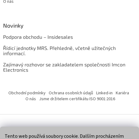
O nás
Novinky
Podpora obchodu – Insidesales
Řídicí jednotky MRS. Přehledně, včetně užitečných
informací.
Zajímavý rozhovor se zakladatelem společnosti Imcon
Electronics
Obchodní podmínky
Ochrana osobních údajů
Linked-in
Kariéra
O nás
Jsme držitelem certifikátu ISO 9001:2016
Vytvořil Shoptet
Tento web používá soubory cookie. Dalším procházením