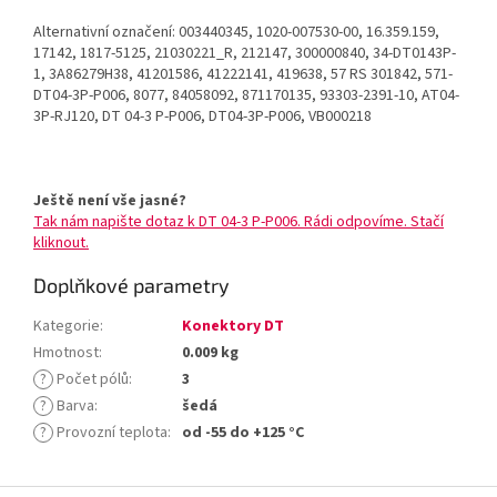
Alternativní označení: 003440345, 1020-007530-00, 16.359.159,
17142, 1817-5125, 21030221_R, 212147, 300000840, 34-DT0143P-
1, 3A86279H38, 41201586, 41222141, 419638, 57 RS 301842, 571-
DT04-3P-P006, 8077, 84058092, 871170135, 93303-2391-10, AT04-
3P-RJ120, DT 04-3 P-P006, DT04-3P-P006, VB000218
Ještě není vše jasné?
Tak nám napište dotaz k DT 04-3 P-P006. Rádi odpovíme. Stačí
kliknout.
Doplňkové parametry
Kategorie
:
Konektory DT
Hmotnost
:
0.009 kg
?
Počet pólů
:
3
?
Barva
:
šedá
?
Provozní teplota
:
od -55 do +125 °C
Z