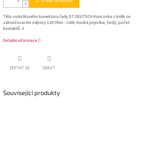
Přidat do košíku
Tělo vodotěsného konektoru řady DT DEUTSCH Koncovka s kolík se
zakončovacími odpory 120 Ohm - CAN; modrá pojistka; šedý; počet
kontaktů: 3
Detailní informace
ZEPTAT SE
SDÍLET
Související produkty