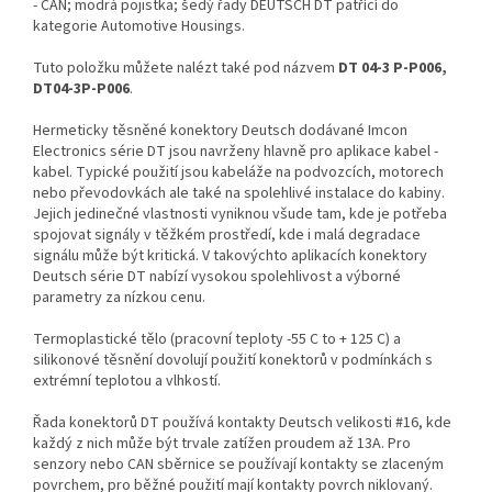
- CAN; modrá pojistka; šedý řady DEUTSCH DT patřící do
kategorie Automotive Housings.
Tuto položku můžete nalézt také pod názvem
DT 04-3 P-P006,
DT04-3P-P006
.
Hermeticky těsněné konektory Deutsch dodávané Imcon
Electronics série DT jsou navrženy hlavně pro aplikace kabel -
kabel. Typické použití jsou kabeláže na podvozcích, motorech
nebo převodovkách ale také na spolehlivé instalace do kabiny.
Jejich jedinečné vlastnosti vyniknou všude tam, kde je potřeba
spojovat signály v těžkém prostředí, kde i malá degradace
signálu může být kritická. V takovýchto aplikacích konektory
Deutsch série DT nabízí vysokou spolehlivost a výborné
parametry za nízkou cenu.
Termoplastické tělo (pracovní teploty -55 C to + 125 C) a
silikonové těsnění dovolují použití konektorů v podmínkách s
extrémní teplotou a vlhkostí.
Řada konektorů DT používá kontakty Deutsch velikosti #16, kde
každý z nich může být trvale zatížen proudem až 13A. Pro
senzory nebo CAN sběrnice se používají kontakty se zlaceným
povrchem, pro běžné použití mají kontakty povrch niklovaný.