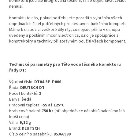
konektorů jsou ale integrovaná těsnění, ta se objednávat zvlášť
nemusí.
Kontaktujte nás, pokud potřebujete poradit s vybráním všech
objednacích čísel potřebných pro sestavení funkčního kompletu.
Máme k dispozici veškeré díly i ty, co nejsou přímo v eshopu
uvedeny a posláním Imcon Electronics, s.r.o. je spolupráce s
konstruktéry a techniky při správném použití všech komponent.
Technické parametry pro Tělo vodotěsného konektoru
řady DT:
Výrobní číslo:
DT04-3P-P006
Řada:
DEUTSCH DT
Počet kontaktů:
3
Barva:
Šedá
Pracovní teplota:
-55 až 125°C
Krabicové balení:
750 ks
(při objednávce násobků balení možná
lepší cena)
Váha:
9,12 g
Brand:
DEUTSCH
Číslo celního sazebníku:
85366990