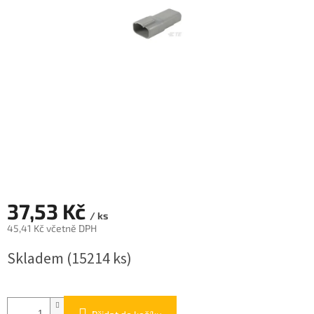
37,53 Kč
/ ks
45,41 Kč včetně DPH
Měrná
Skladem
(15214 ks)
cena: