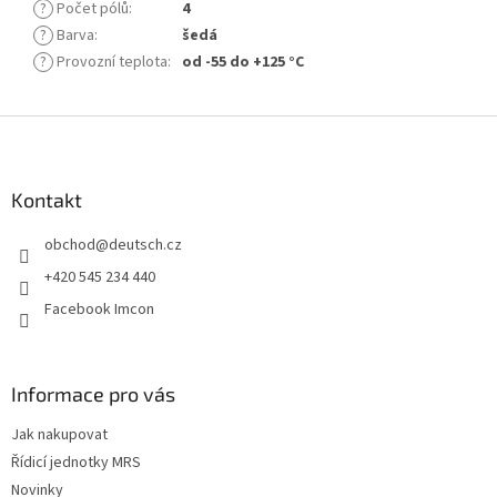
?
Počet pólů
:
4
?
Barva
:
šedá
?
Provozní teplota
:
od -55 do +125 °C
Z
á
p
a
Kontakt
t
obchod
@
deutsch.cz
í
+420 545 234 440
Facebook Imcon
Informace pro vás
Jak nakupovat
Řídicí jednotky MRS
Novinky