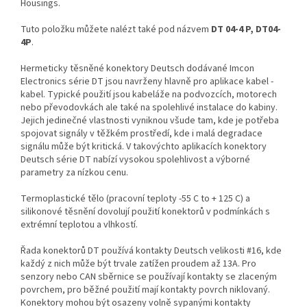
Housings.
Tuto položku můžete nalézt také pod názvem
DT 04-4 P, DT04-
4P
.
Hermeticky těsněné konektory Deutsch dodávané Imcon
Electronics série DT jsou navrženy hlavně pro aplikace kabel -
kabel. Typické použití jsou kabeláže na podvozcích, motorech
nebo převodovkách ale také na spolehlivé instalace do kabiny.
Jejich jedinečné vlastnosti vyniknou všude tam, kde je potřeba
spojovat signály v těžkém prostředí, kde i malá degradace
signálu může být kritická. V takovýchto aplikacích konektory
Deutsch série DT nabízí vysokou spolehlivost a výborné
parametry za nízkou cenu.
Termoplastické tělo (pracovní teploty -55 C to + 125 C) a
silikonové těsnění dovolují použití konektorů v podmínkách s
extrémní teplotou a vlhkostí.
Řada konektorů DT používá kontakty Deutsch velikosti #16, kde
každý z nich může být trvale zatížen proudem až 13A. Pro
senzory nebo CAN sběrnice se používají kontakty se zlaceným
povrchem, pro běžné použití mají kontakty povrch niklovaný.
Konektory mohou být osazeny volně sypanými kontakty