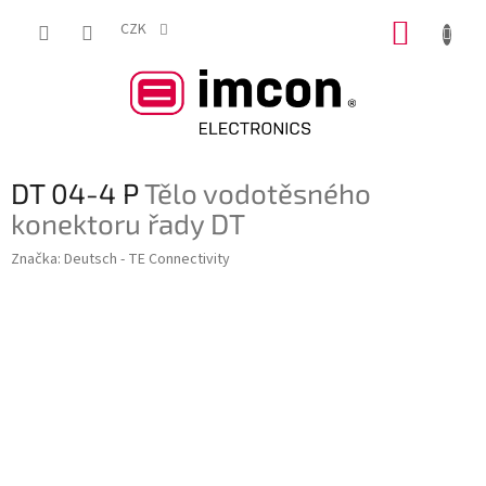
Přejít
NÁKUP
na
CZK
obsah
KOŠÍK
DT 04-4 P
Tělo vodotěsného
konektoru řady DT
Značka:
Deutsch - TE Connectivity