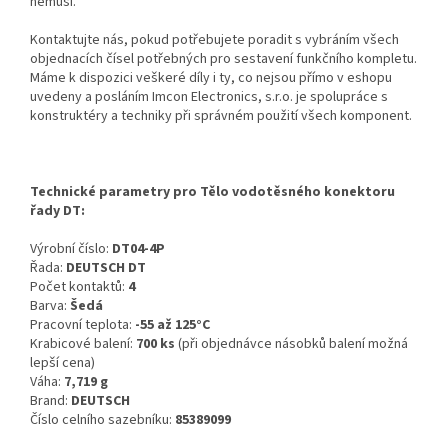
nemusí.
Kontaktujte nás, pokud potřebujete poradit s vybráním všech
objednacích čísel potřebných pro sestavení funkčního kompletu.
Máme k dispozici veškeré díly i ty, co nejsou přímo v eshopu
uvedeny a posláním Imcon Electronics, s.r.o. je spolupráce s
konstruktéry a techniky při správném použití všech komponent.
Technické parametry pro Tělo vodotěsného konektoru
řady DT:
Výrobní číslo:
DT04-4P
Řada:
DEUTSCH DT
Počet kontaktů:
4
Barva:
Šedá
Pracovní teplota:
-55 až 125°C
Krabicové balení:
700 ks
(při objednávce násobků balení možná
lepší cena)
Váha:
7,719 g
Brand:
DEUTSCH
Číslo celního sazebníku:
85389099