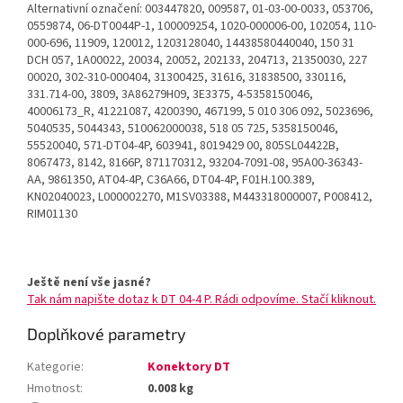
Alternativní označení: 003447820, 009587, 01-03-00-0033, 053706,
0559874, 06-DT0044P-1, 100009254, 1020-000006-00, 102054, 110-
000-696, 11909, 120012, 1203128040, 14438580440040, 150 31
DCH 057, 1A00022, 20034, 20052, 202133, 204713, 21350030, 227
00020, 302-310-000404, 31300425, 31616, 31838500, 330116,
331.714-00, 3809, 3A86279H09, 3E3375, 4-5358150046,
40006173_R, 41221087, 4200390, 467199, 5 010 306 092, 5023696,
5040535, 5044343, 510062000038, 518 05 725, 5358150046,
55520040, 571-DT04-4P, 603941, 8019429 00, 805SL04422B,
8067473, 8142, 8166P, 871170312, 93204-7091-08, 95A00-36343-
AA, 9861350, AT04-4P, C36A66, DT04-4P, F01H.100.389,
KN02040023, L000002270, M1SV03388, M443318000007, P008412,
RIM01130
Ještě není vše jasné?
Tak nám napište dotaz k DT 04-4 P. Rádi odpovíme. Stačí kliknout.
Doplňkové parametry
Kategorie
:
Konektory DT
Hmotnost
:
0.008 kg