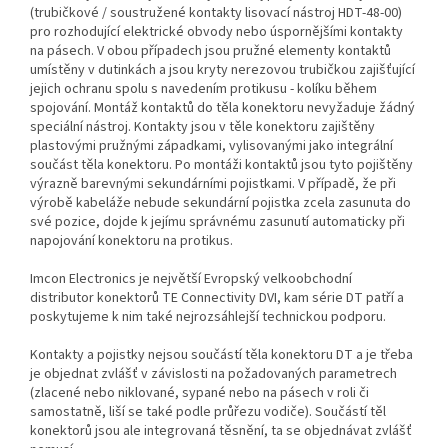
(trubičkové / soustružené kontakty lisovací nástroj HDT-48-00)
pro rozhodující elektrické obvody nebo úspornějšími kontakty
na pásech. V obou případech jsou pružné elementy kontaktů
umístěny v dutinkách a jsou kryty nerezovou trubičkou zajišťující
jejich ochranu spolu s navedením protikusu - kolíku během
spojování. Montáž kontaktů do těla konektoru nevyžaduje žádný
speciální nástroj. Kontakty jsou v těle konektoru zajištěny
plastovými pružnými západkami, vylisovanými jako integrální
součást těla konektoru. Po montáži kontaktů jsou tyto pojištěny
výrazně barevnými sekundárními pojistkami. V případě, že při
výrobě kabeláže nebude sekundární pojistka zcela zasunuta do
své pozice, dojde k jejímu správnému zasunutí automaticky při
napojování konektoru na protikus.
Imcon Electronics je největší Evropský velkoobchodní
distributor konektorů TE Connectivity DVI, kam série DT patří a
poskytujeme k nim také nejrozsáhlejší technickou podporu.
Kontakty a pojistky nejsou součástí těla konektoru DT a je třeba
je objednat zvlášť v závislosti na požadovaných parametrech
(zlacené nebo niklované, sypané nebo na pásech v roli či
samostatně, liší se také podle průřezu vodiče). Součástí těl
konektorů jsou ale integrovaná těsnění, ta se objednávat zvlášť