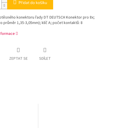
Přidat do košíku
otěsného konektoru řady DT DEUTSCH Konektor pro 8x;
ro průměr 1,35-3,05mm); klíč A; počet kontaktů: 8
informace
ZEPTAT SE
SDÍLET