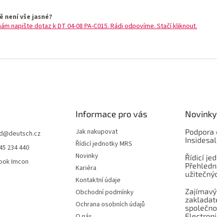
ě není vše jasné?
nám napište dotaz k DT 04-08 PA-C015. Rádi odpovíme. Stačí kliknout.
Informace pro vás
Novinky
Jak nakupovat
Podpora 
d
@
deutsch.cz
Insidesa
Řídicí jednotky MRS
45 234 440
Novinky
Řídicí je
ook Imcon
Přehledn
Kariéra
užitečnýc
Kontaktní údaje
Zajímavý
Obchodní podmínky
zaklada
Ochrana osobních údajů
společno
Electroni
O nás