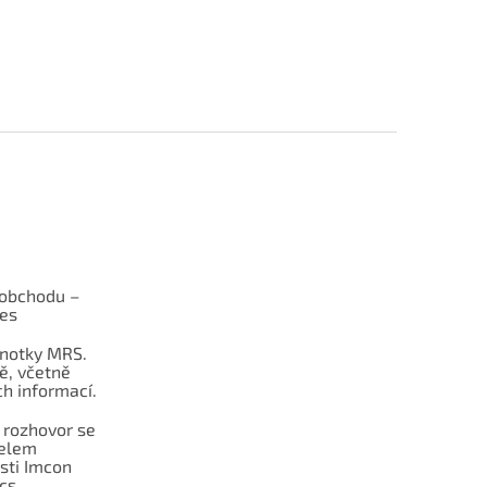
obchodu –
les
dnotky MRS.
ě, včetně
h informací.
 rozhovor se
telem
sti Imcon
cs