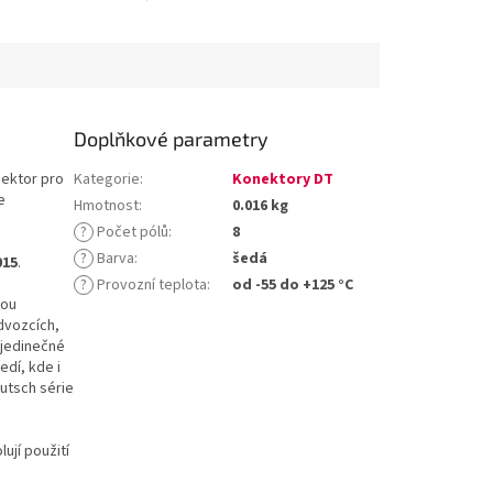
aktů: 8
počet kontaktů: 8
Doplňkové parametry
ektor pro
Kategorie
:
Konektory DT
e
Hmotnost
:
0.016 kg
?
Počet pólů
:
8
?
Barva
:
šedá
015
.
?
Provozní teplota
:
od -55 do +125 °C
sou
dvozcích,
 jedinečné
edí, kde i
utsch série
ují použití