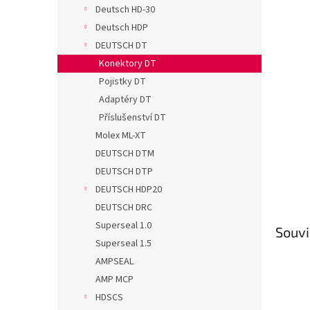
n
Deutsch HD-30
e
Deutsch HDP
l
DEUTSCH DT
Konektory DT
Pojistky DT
Adaptéry DT
Příslušenství DT
Molex ML-XT
DEUTSCH DTM
DEUTSCH DTP
DEUTSCH HDP20
DEUTSCH DRC
Superseal 1.0
Souvi
Superseal 1.5
AMPSEAL
AMP MCP
HDSCS