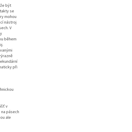
ůže být
takty se
ory mohou
cí nástroj
sech. V
ty
líku během
j.
ovanými
 výrazně
sekundární
aticky při
chnickou
ášť v
o na pásech
sou ale