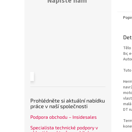
Napište nám
Popi
Det
Tělo
8x; 
Auto
Tuto
Herm
navr
moto
vlas
Prohlédněte si aktuální nabídku
malá
práce v naší společnosti
DT n
Podpora obchodu – Insidesales
Termo
kone
Specialista technické podpory v