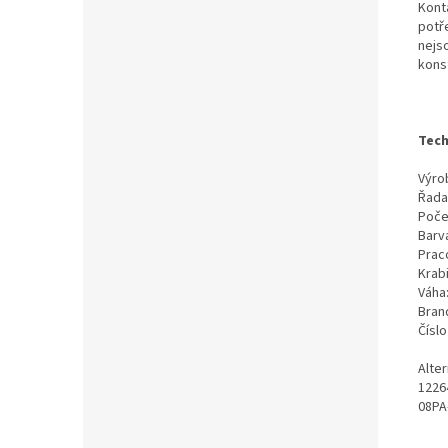
Kont
potř
nejs
kons
Tech
Výrob
Řada
Poče
Barv
Prac
Krab
Váha
Bran
Čísl
Alte
1226
08PA