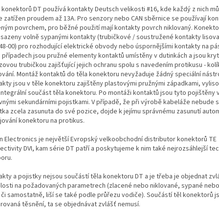
 konektorů DT používá kontakty Deutsch velikosti #16, kde každý z nich m
le zatížen proudem až 13A. Pro senzory nebo CAN sběrnice se používají kon
eným povrchem, pro běžné použití mají kontakty povrch niklovaný. Konekt
osazeny volně sypanými kontakty (trubičkové / soustružené kontakty lisova
48-00) pro rozhodující elektrické obvody nebo úspornějšími kontakty na pá
 případech jsou pružné elementy kontaktů umístěny v dutinkách a jsou kry
ovou trubičkou zajišťující jejich ochranu spolu s navedením protikusu - ko
ování. Montáž kontaktů do těla konektoru nevyžaduje žádný speciální nástro
akty jsou v těle konektoru zajištěny plastovými pružnými západkami, vylis
integrální součást těla konektoru. Po montáži kontaktů jsou tyto pojištěny
vnými sekundárními pojistkami. V případě, že při výrobě kabeláže nebude 
stka zcela zasunuta do své pozice, dojde k jejímu správnému zasunutí autom
jování konektoru na protikus.
n Electronics je největší Evropský velkoobchodní distributor konektorů TE
ectivity DVI, kam série DT patří a poskytujeme k nim také nejrozsáhlejší te
oru.
kty a pojistky nejsou součástí těla konektoru DT a je třeba je objednat zvl
slosti na požadovaných parametrech (zlacené nebo niklované, sypané neb
i či samostatně, liší se také podle průřezu vodiče). Součástí těl konektorů j
grovaná těsnění, ta se objednávat zvlášť nemusí.