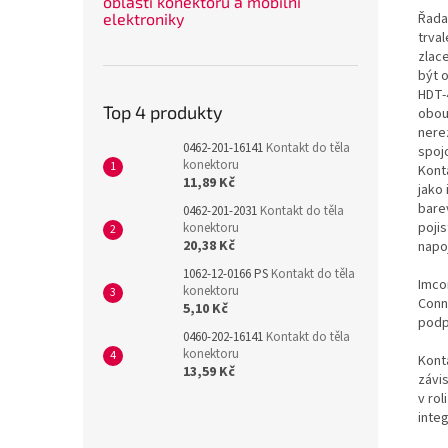
oblasti konektorů a mobilní
elektroniky
Řada
trva
zlac
být 
HDT-
Top 4 produkty
obou
nerez
0462-201-16141
Kontakt do těla
spoj
konektoru
Kont
11,89 Kč
jako 
bare
0462-201-2031
Kontakt do těla
poji
konektoru
20,38 Kč
napo
1062-12-0166 PS
Kontakt do těla
Imco
konektoru
Conn
5,10 Kč
podp
0460-202-16141
Kontakt do těla
konektoru
Konta
13,59 Kč
závi
v rol
inte