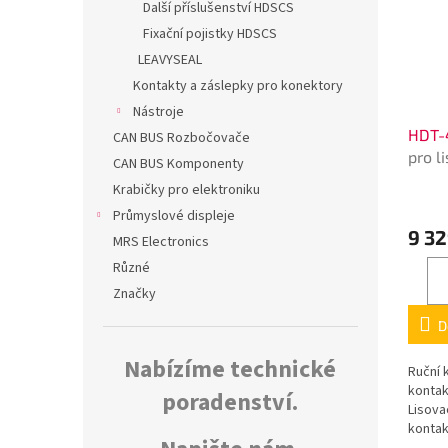
Další příslušenství HDSCS
Fixační pojistky HDSCS
LEAVYSEAL
Kontakty a záslepky pro konektory
Nástroje
HDT-
CAN BUS Rozbočovače
pro l
CAN BUS Komponenty
kone
Krabičky pro elektroniku
Průmyslové displeje
9 32
MRS Electronics
Různé
Značky
D
Nabízíme technické
Ruční 
konta
poradenství.
Lisova
kontak