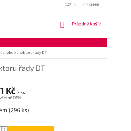
KONTAKTNÍ ÚDAJE
OBCHODNÍ PODMÍNKY
CZK
Přihlášení
OCHRANA OSOBNÍ
NÁKUPNÍ
Prázdný košík
KOŠÍK
těsného konektoru řady DT
ktoru řady DT
41 Kč
/ ks
 včetně DPH
dem
(296 ks)