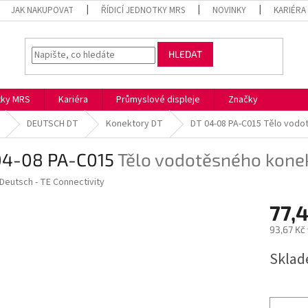
JAK NAKUPOVAT
ŘÍDICÍ JEDNOTKY MRS
NOVINKY
KARIÉRA
HLEDAT
otky MRS
Kariéra
Průmyslové displeje
Značky
DEUTSCH DT
Konektory DT
DT 04-08 PA-C015
Tělo vodo
04-08 PA-C015
Tělo vodotěsného kone
Deutsch - TE Connectivity
77,
93,67 Kč
Měrná
Skla
cena: