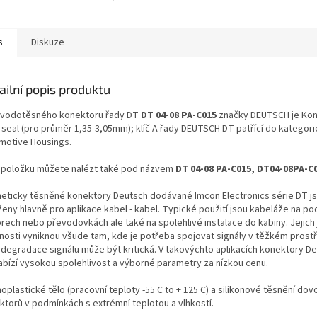
kontaktů: 8
počet kont
s
Diskuze
ailní popis produktu
 vodotěsného konektoru řady DT
DT 04-08 PA-C015
značky DEUTSCH je Kon
e-seal (pro průměr 1,35-3,05mm); klíč A řady DEUTSCH DT patřící do kategori
motive Housings.
 položku můžete nalézt také pod názvem
DT 04-08 PA-C015, DT04-08PA-C
eticky těsněné konektory Deutsch dodávané Imcon Electronics série DT j
ženy hlavně pro aplikace kabel - kabel. Typické použití jsou kabeláže na po
rech nebo převodovkách ale také na spolehlivé instalace do kabiny. Jejich
tnosti vyniknou všude tam, kde je potřeba spojovat signály v těžkém prostř
 degradace signálu může být kritická. V takovýchto aplikacích konektory De
abízí vysokou spolehlivost a výborné parametry za nízkou cenu.
plastické tělo (pracovní teploty -55 C to + 125 C) a silikonové těsnění dovol
ktorů v podmínkách s extrémní teplotou a vlhkostí.