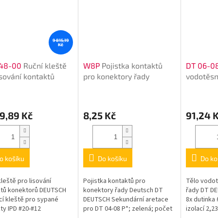
9 815,19
Kč
48-00
Ruční kleště
W8P
Pojistka kontaktů
DT 06-0
isování kontaktů
pro konektory řady
vodotěsn
ktorů
Deutsch DT
řady DT
9,89 Kč
8,25 Kč
91,24 
o košíku
Do košíku
Do ko
kleště pro lisování
Pojistka kontaktů pro
Tělo vodo
ktů konektorů DEUTSCH
konektory řady Deutsch DT
řady DT D
cí kleště pro sypané
DEUTSCH Sekundární aretace
8x dutinka 
ty IPD #20-#12
pro DT 04-08 P*; zelená; počet
izolací 2,