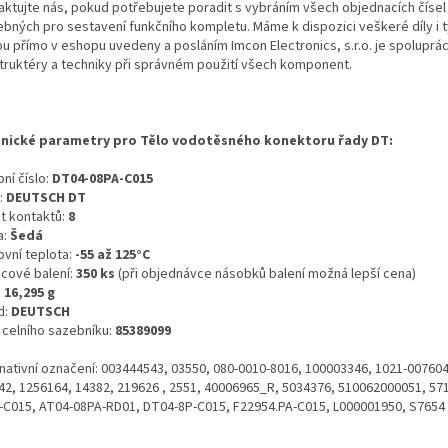
aktujte nás, pokud potřebujete poradit s vybráním všech objednacích čísel
ebných pro sestavení funkčního kompletu. Máme k dispozici veškeré díly i t
ou přímo v eshopu uvedeny a posláním Imcon Electronics, s.r.o. je spoluprá
truktéry a techniky při správném použití všech komponent.
nické parametry pro Tělo vodotěsného konektoru řady DT:
ní číslo:
DT04-08PA-C015
:
DEUTSCH DT
t kontaktů:
8
a:
Šedá
ovní teplota:
-55 až 125°C
icové balení:
350 ks
(při objednávce násobků balení možná lepší cena)
:
16,295 g
d:
DEUTSCH
o celního sazebníku:
85389099
rnativní označení: 003444543, 03550, 080-0010-8016, 100003346, 1021-007604
42, 1256164, 14382, 219626 , 2551, 40006965_R, 5034376, 510062000051, 57
-C015, AT04-08PA-RD01, DT04-8P-C015, F22954.PA-C015, L000001950, S7654