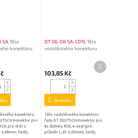
8 SA
Tělo
DT 06-08 SA-C015
Tělo
ého konektoru
vodotěsného konektoru
řady DT
Další
produkt
Kč
103,85 Kč
šíku
Do košíku
těsného konektoru
Tělo vodotěsného konektoru
EUTSCH Konektor pro
řady DT DEUTSCH Konektor pro
#16; pro drát s
8x dutinka #16; e-seal (pro
23-3,68mm; šedý;
průměr 1,35-3,05mm); šedý;