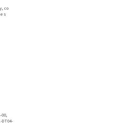
y, co
ce s
-00,
1-DT04-