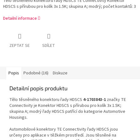
Tělo těsněného konektoru řady HDSCS TE Connectivity Konektor
HDSCS s přírubou pro kolík 3x 1.5K; skupina A; modrý; počet kontaktů: 3
Detailní informace
ZEPTAT SE
SDÍLET
Popis
Podobné (16)
Diskuze
Detailní popis produktu
Tělo těsněného konektoru řady HDSCS
4-1703843-1
značky TE
Connectivity je Konektor HDSCS s přírubou pro kolík 3x 1.5K;
skupina A; modrý řady HDSCS patřící do kategorie Automotive
Housings.
Automobilové konektory TE Connectivity řady HDSCS jsou
určeny pro aplikace v těžkém prostředí. Jsou těsněné na