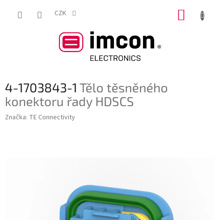
Přejít
NÁKUP
na
CZK
obsah
KOŠÍK
4-1703843-1
Tělo těsněného
konektoru řady HDSCS
Značka:
TE Connectivity