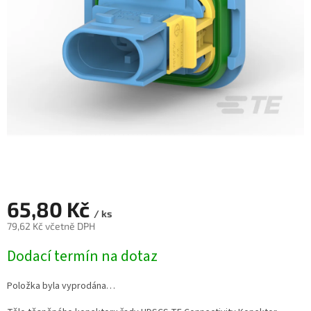
65,80 Kč
/ ks
79,62 Kč včetně DPH
Měrná
Dodací termín na dotaz
cena:
Položka byla vyprodána…