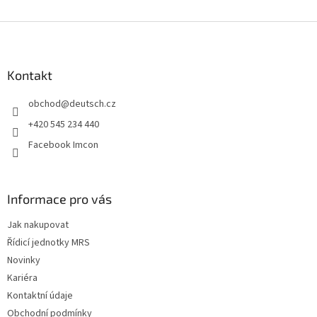
Z
á
p
a
Kontakt
t
obchod
@
deutsch.cz
í
+420 545 234 440
Facebook Imcon
Informace pro vás
Jak nakupovat
Řídicí jednotky MRS
Novinky
Kariéra
Kontaktní údaje
Obchodní podmínky