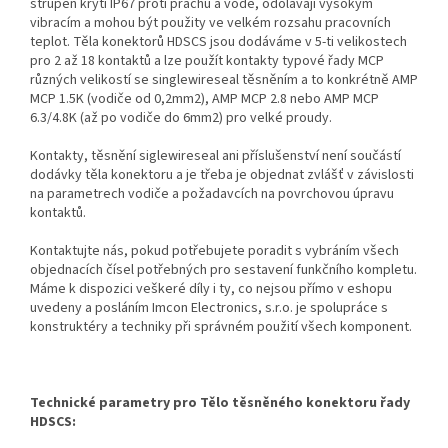
strupeň krytí IP67 proti prachu a vodě, odolávají vysokým
vibracím a mohou být použity ve velkém rozsahu pracovních
teplot. Těla konektorů HDSCS jsou dodáváme v 5-ti velikostech
pro 2 až 18 kontaktů a lze použít kontakty typové řady MCP
různých velikostí se singlewireseal těsněním a to konkrétně AMP
MCP 1.5K (vodiče od 0,2mm2), AMP MCP 2.8 nebo AMP MCP
6.3/4.8K (až po vodiče do 6mm2) pro velké proudy.
Kontakty, těsnění siglewireseal ani příslušenství není součástí
dodávky těla konektoru a je třeba je objednat zvlášť v závislosti
na parametrech vodiče a požadavcích na povrchovou úpravu
kontaktů.
Kontaktujte nás, pokud potřebujete poradit s vybráním všech
objednacích čísel potřebných pro sestavení funkčního kompletu.
Máme k dispozici veškeré díly i ty, co nejsou přímo v eshopu
uvedeny a posláním Imcon Electronics, s.r.o. je spolupráce s
konstruktéry a techniky při správném použití všech komponent.
Technické parametry pro Tělo těsněného konektoru řady
HDSCS: