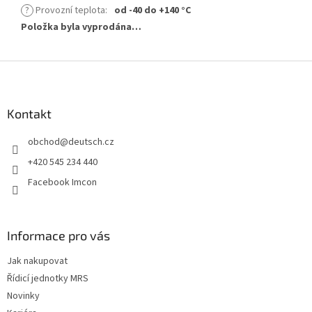
?
Provozní teplota
:
od -40 do +140 °C
Položka byla vyprodána…
Z
á
p
a
Kontakt
t
obchod
@
deutsch.cz
í
+420 545 234 440
Facebook Imcon
Informace pro vás
Jak nakupovat
Řídicí jednotky MRS
Novinky