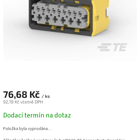
76,68 Kč
/ ks
92,78 Kč včetně DPH
Měrná
Dodací termín na dotaz
cena:
Položka byla vyprodána…