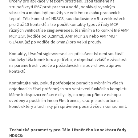
určeny pro aplikace v těžkém prostředí. Jsou těsněné na
strupeň krytí IP67 proti prachu a vodě, odolávají vysokým
vibracím a mohou být použity ve velkém rozsahu pracovních
teplot. Těla konektorů HDSCS jsou dodáváme v 5-ti velikostech
pro 2 až 18 kontaktů a lze použít kontakty typové řady MCP
různých velikostí se singlewireseal těsněním a to konkrétně AMP
MCP 1.5K (vodiče od 0,2mm2), AMP MCP 2.8 nebo AMP MCP
6.3/4.8K (až po vodiče do 6mm2) pro velké proudy.
Kontakty, těsnění siglewireseal ani příslušenství není součástí
dodávky těla konektoru a je třeba je objednat zvlášť v závislosti
na parametrech vodiče a požadavcích na povrchovou úpravu
kontaktů.
Kontaktujte nás, pokud potřebujete poradit s vybráním všech
objednacích čísel potřebných pro sestavení funkčního kompletu.
Máme k dispozici veškeré díly i ty, co nejsou přímo v eshopu
uvedeny a posláním Imcon Electronics, s.r.o. je spolupráce s
konstruktéry a techniky při správném použití všech komponent.
Technické parametry pro Tělo těsněného konektoru řady
HDSCS: