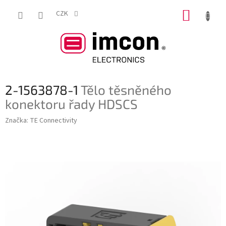
Přejít
NÁKUP
na
CZK
obsah
KOŠÍK
2-1563878-1
Tělo těsněného
konektoru řady HDSCS
Značka:
TE Connectivity