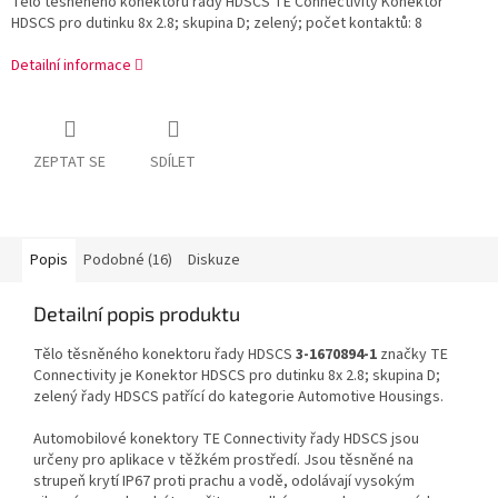
Tělo těsněného konektoru řady HDSCS TE Connectivity Konektor
HDSCS pro dutinku 8x 2.8; skupina D; zelený; počet kontaktů: 8
Detailní informace
ZEPTAT SE
SDÍLET
Popis
Podobné (16)
Diskuze
Detailní popis produktu
Tělo těsněného konektoru řady HDSCS
3-1670894-1
značky TE
Connectivity je Konektor HDSCS pro dutinku 8x 2.8; skupina D;
zelený řady HDSCS patřící do kategorie Automotive Housings.
Automobilové konektory TE Connectivity řady HDSCS jsou
určeny pro aplikace v těžkém prostředí. Jsou těsněné na
strupeň krytí IP67 proti prachu a vodě, odolávají vysokým