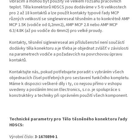
vibracím a mohou být použity ve velkém rozsahu pracovních
teplot. Těla konektorů HDSCS jsou dodáváme v 5-ti velikostech
pro 2 až 18 kontaktů a lze použít kontakty typové řady MCP
různých velikostí se singlewireseal těsněním a to konkrétně AMP
MCP 1.5K (vodiče od 0,2mm2), AMP MCP 2.8 nebo AMP MCP
6.3/4.8K (až po vodiče do 6mm2) pro velké proudy.
Kontakty, těsnění siglewireseal ani příslušenství není součástí
dodávky těla konektoru a je třeba je objednat zvlášť v závislosti
na parametrech vodiče a požadavcích na povrchovou úpravu
kontaktů.
Kontaktujte nás, pokud potřebujete poradit s vybráním všech
objednacích čísel potřebných pro sestavení funkčního kompletu.
Máme k dispozici veškeré díly i ty, co nejsou přímo v eshopu
uvedeny a posláním Imcon Electronics, s.r.o. je spolupráce s
konstruktéry a techniky při správném použití všech komponent.
Technické parametry pro Tělo těsněného konektoru řady
HDSCS:
Výrobní číslo:
3-1670894-1