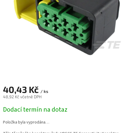
40,43 Kč
/ ks
48,92 Kč včetně DPH
Měrná
Dodací termín na dotaz
cena:
Položka byla vyprodána…