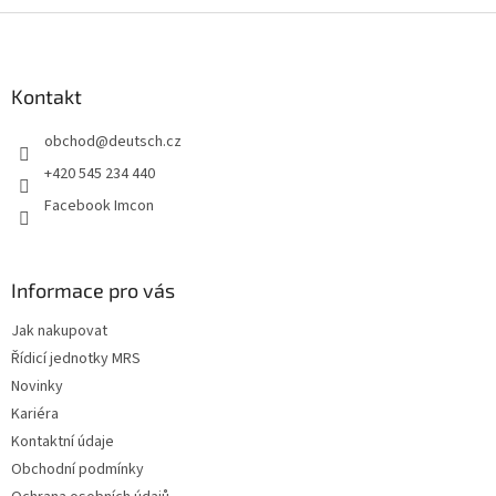
Z
á
p
a
Kontakt
t
obchod
@
deutsch.cz
í
+420 545 234 440
Facebook Imcon
Informace pro vás
Jak nakupovat
Řídicí jednotky MRS
Novinky
Kariéra
Kontaktní údaje
Obchodní podmínky