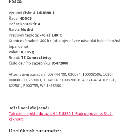
HDSCS:
Výrobní číslo:
4-1418390-1
Řada:
HDSCS
Počet kontaktů:
4
Barva:
Modrá
Pracovní teplota:
-40 až 140°C
Krabicové balení:
400 ks
(při objednávce násobků balení možná
lepší cena)
Váha:
18,305 g
Brand:
TE Connectivity
Číslo celního sazebníku:
85472000
Alternativní označení: 003444708, 030074, 100008586, 1020-
008080-00, 259063, 3134634, 510062001614, 571-4-1418390-1,
822581, P000755, W4-1418390-1
Ještě není vše jasné?
Tak nám napište dotaz k 4-1418390-1. Rádi odpovíme. Stačí
kliknout.
Doplňkové parametry