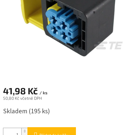
41,98 Kč
/ ks
50,80 Kč včetně DPH
Měrná
Skladem
(195 ks)
cena: