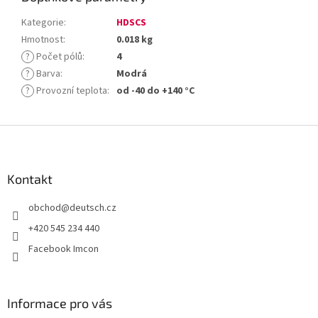
Kategorie
:
HDSCS
Hmotnost
:
0.018 kg
?
Počet pólů
:
4
?
Barva
:
Modrá
?
Provozní teplota
:
od -40 do +140 °C
Z
á
p
a
Kontakt
t
obchod
@
deutsch.cz
í
+420 545 234 440
Facebook Imcon
Informace pro vás