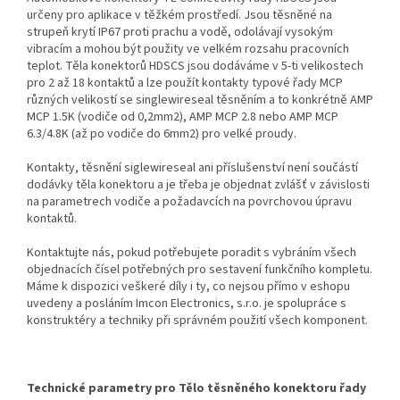
určeny pro aplikace v těžkém prostředí. Jsou těsněné na
strupeň krytí IP67 proti prachu a vodě, odolávají vysokým
vibracím a mohou být použity ve velkém rozsahu pracovních
teplot. Těla konektorů HDSCS jsou dodáváme v 5-ti velikostech
pro 2 až 18 kontaktů a lze použít kontakty typové řady MCP
různých velikostí se singlewireseal těsněním a to konkrétně AMP
MCP 1.5K (vodiče od 0,2mm2), AMP MCP 2.8 nebo AMP MCP
6.3/4.8K (až po vodiče do 6mm2) pro velké proudy.
Kontakty, těsnění siglewireseal ani příslušenství není součástí
dodávky těla konektoru a je třeba je objednat zvlášť v závislosti
na parametrech vodiče a požadavcích na povrchovou úpravu
kontaktů.
Kontaktujte nás, pokud potřebujete poradit s vybráním všech
objednacích čísel potřebných pro sestavení funkčního kompletu.
Máme k dispozici veškeré díly i ty, co nejsou přímo v eshopu
uvedeny a posláním Imcon Electronics, s.r.o. je spolupráce s
konstruktéry a techniky při správném použití všech komponent.
Technické parametry pro Tělo těsněného konektoru řady