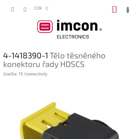
Přejít
NÁKUP
na
CZK
obsah
KOŠÍK
4-1418390-1
Tělo těsněného
konektoru řady HDSCS
Značka:
TE Connectivity