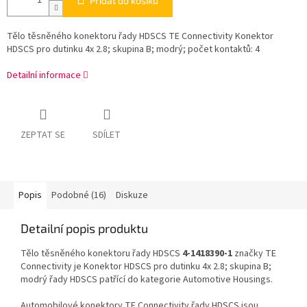
Přidat do košíku
Tělo těsněného konektoru řady HDSCS TE Connectivity Konektor
HDSCS pro dutinku 4x 2.8; skupina B; modrý; počet kontaktů: 4
Detailní informace
ZEPTAT SE
SDÍLET
Popis
Podobné (16)
Diskuze
Detailní popis produktu
Tělo těsněného konektoru řady HDSCS
4-1418390-1
značky TE
Connectivity je Konektor HDSCS pro dutinku 4x 2.8; skupina B;
modrý řady HDSCS patřící do kategorie Automotive Housings.
Automobilové konektory TE Connectivity řady HDSCS jsou