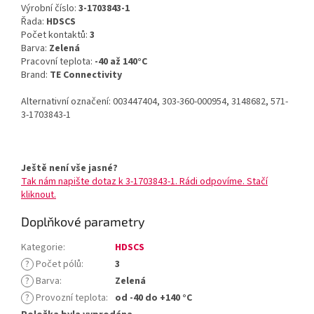
Výrobní číslo:
3-1703843-1
Řada:
HDSCS
Počet kontaktů:
3
Barva:
Zelená
Pracovní teplota:
-40 až 140°C
Brand:
TE Connectivity
Alternativní označení: 003447404, 303-360-000954, 3148682, 571-
3-1703843-1
Ještě není vše jasné?
Tak nám napište dotaz k 3-1703843-1. Rádi odpovíme. Stačí
kliknout.
Doplňkové parametry
Kategorie
:
HDSCS
?
Počet pólů
:
3
?
Barva
:
Zelená
?
Provozní teplota
:
od -40 do +140 °C