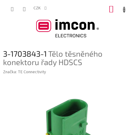
Přejít
NÁKUP
na
CZK
obsah
KOŠÍK
3-1703843-1
Tělo těsněného
konektoru řady HDSCS
Značka:
TE Connectivity