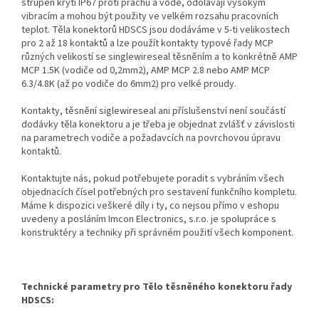
strupeň krytí IP67 proti prachu a vodě, odolávají vysokým
vibracím a mohou být použity ve velkém rozsahu pracovních
teplot. Těla konektorů HDSCS jsou dodáváme v 5-ti velikostech
pro 2 až 18 kontaktů a lze použít kontakty typové řady MCP
různých velikostí se singlewireseal těsněním a to konkrétně AMP
MCP 1.5K (vodiče od 0,2mm2), AMP MCP 2.8 nebo AMP MCP
6.3/4.8K (až po vodiče do 6mm2) pro velké proudy.
Kontakty, těsnění siglewireseal ani příslušenství není součástí
dodávky těla konektoru a je třeba je objednat zvlášť v závislosti
na parametrech vodiče a požadavcích na povrchovou úpravu
kontaktů.
Kontaktujte nás, pokud potřebujete poradit s vybráním všech
objednacích čísel potřebných pro sestavení funkčního kompletu.
Máme k dispozici veškeré díly i ty, co nejsou přímo v eshopu
uvedeny a posláním Imcon Electronics, s.r.o. je spolupráce s
konstruktéry a techniky při správném použití všech komponent.
Technické parametry pro Tělo těsněného konektoru řady
HDSCS: