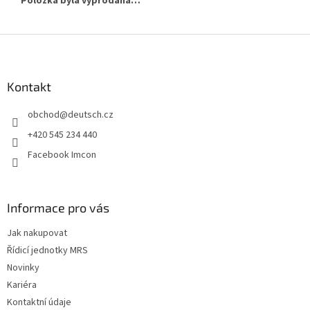
Položka byla vyprodána…
Z
á
p
a
Kontakt
t
obchod
@
deutsch.cz
í
+420 545 234 440
Facebook Imcon
Informace pro vás
Jak nakupovat
Řídicí jednotky MRS
Novinky
Kariéra
Kontaktní údaje