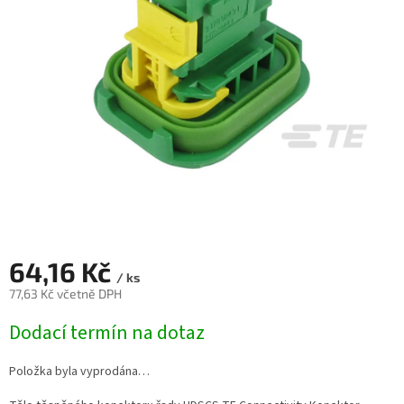
64,16 Kč
/ ks
77,63 Kč včetně DPH
Měrná
Dodací termín na dotaz
cena:
Položka byla vyprodána…