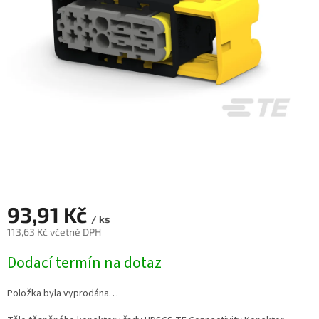
93,91 Kč
/ ks
113,63 Kč včetně DPH
Měrná
Dodací termín na dotaz
cena:
Položka byla vyprodána…