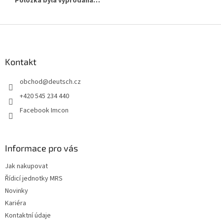
Položka byla vyprodána…
Z
á
p
a
Kontakt
t
obchod
@
deutsch.cz
í
+420 545 234 440
Facebook Imcon
Informace pro vás
Jak nakupovat
Řídicí jednotky MRS
Novinky
Kariéra
Kontaktní údaje