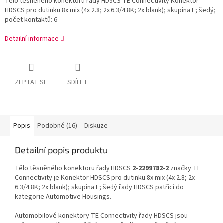
Tělo těsněného konektoru řady HDSCS TE Connectivity Konektor
HDSCS pro dutinku 8x mix (4x 2.8; 2x 6.3/4.8K; 2x blank); skupina E; šedý;
počet kontaktů: 6
Detailní informace
ZEPTAT SE
SDÍLET
Popis
Podobné (16)
Diskuze
Detailní popis produktu
Tělo těsněného konektoru řady HDSCS
2-2299782-2
značky TE
Connectivity je Konektor HDSCS pro dutinku 8x mix (4x 2.8; 2x
6.3/4.8K; 2x blank); skupina E; šedý řady HDSCS patřící do
kategorie Automotive Housings.
Automobilové konektory TE Connectivity řady HDSCS jsou