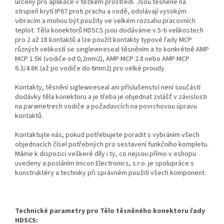
určeny pro aplikace v těžkém prostředí. Jsou těsněné na
strupeň krytí IP67 proti prachu a vodě, odolávají vysokým
vibracím a mohou být použity ve velkém rozsahu pracovních
teplot. Těla konektorů HDSCS jsou dodáváme v 5-ti velikostech
pro 2 až 18 kontaktů a lze použít kontakty typové řady MCP
různých velikostí se singlewireseal těsněním a to konkrétně AMP
MCP 1.5K (vodiče od 0,2mm2), AMP MCP 2.8 nebo AMP MCP
6.3/4.8K (až po vodiče do 6mm2) pro velké proudy.
Kontakty, těsnění siglewireseal ani příslušenství není součástí
dodávky těla konektoru a je třeba je objednat zvlášť v závislosti
na parametrech vodiče a požadavcích na povrchovou úpravu
kontaktů.
Kontaktujte nás, pokud potřebujete poradit s vybráním všech
objednacích čísel potřebných pro sestavení funkčního kompletu.
Máme k dispozici veškeré díly i ty, co nejsou přímo v eshopu
uvedeny a posláním Imcon Electronics, s.r.o. je spolupráce s
konstruktéry a techniky při správném použití všech komponent.
Technické parametry pro Tělo těsněného konektoru řady
HDSCS: