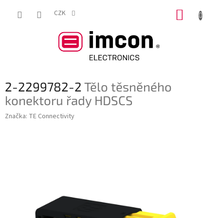
Přejít
NÁKUP
na
CZK
obsah
KOŠÍK
2-2299782-2
Tělo těsněného
konektoru řady HDSCS
Značka:
TE Connectivity