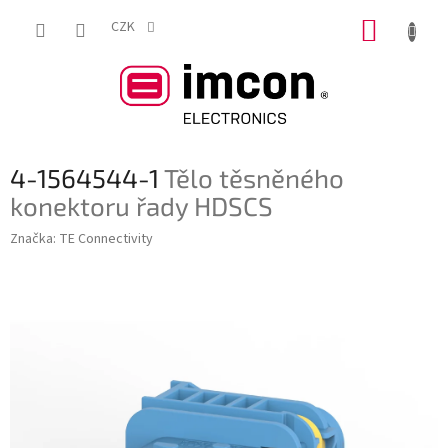
Přejít
NÁKUP
na
CZK
obsah
KOŠÍK
4-1564544-1
Tělo těsněného
konektoru řady HDSCS
Značka:
TE Connectivity