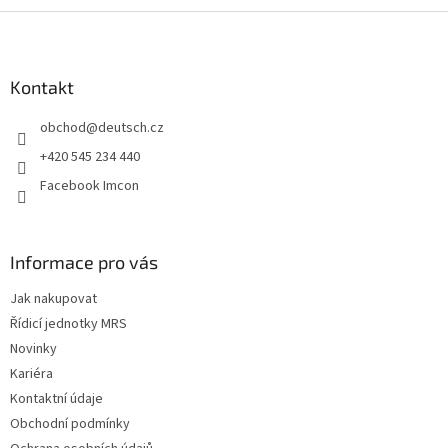
Z
á
p
a
Kontakt
t
obchod
@
deutsch.cz
í
+420 545 234 440
Facebook Imcon
Informace pro vás
Jak nakupovat
Řídicí jednotky MRS
Novinky
Kariéra
Kontaktní údaje
Obchodní podmínky