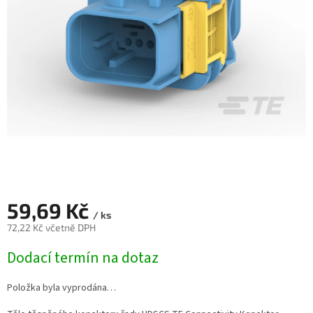
59,69 Kč
/ ks
72,22 Kč včetně DPH
Měrná
Dodací termín na dotaz
cena:
Položka byla vyprodána…