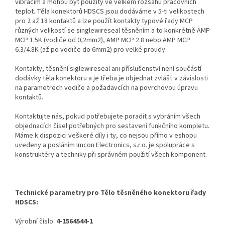
vibracím a mohou být použity ve velkém rozsahu pracovních
teplot. Těla konektorů HDSCS jsou dodáváme v 5-ti velikostech
pro 2 až 18 kontaktů a lze použít kontakty typové řady MCP
různých velikostí se singlewireseal těsněním a to konkrétně AMP
MCP 1.5K (vodiče od 0,2mm2), AMP MCP 2.8 nebo AMP MCP
6.3/4.8K (až po vodiče do 6mm2) pro velké proudy.
Kontakty, těsnění siglewireseal ani příslušenství není součástí
dodávky těla konektoru a je třeba je objednat zvlášť v závislosti
na parametrech vodiče a požadavcích na povrchovou úpravu
kontaktů.
Kontaktujte nás, pokud potřebujete poradit s vybráním všech
objednacích čísel potřebných pro sestavení funkčního kompletu.
Máme k dispozici veškeré díly i ty, co nejsou přímo v eshopu
uvedeny a posláním Imcon Electronics, s.r.o. je spolupráce s
konstruktéry a techniky při správném použití všech komponent.
Technické parametry pro Tělo těsněného konektoru řady
HDSCS:
Výrobní číslo:
4-1564544-1