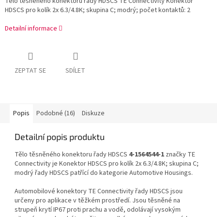
Tělo těsněného konektoru řady HDSCS TE Connectivity Konektor
HDSCS pro kolík 2x 6.3/4.8K; skupina C; modrý; počet kontaktů: 2
Detailní informace
ZEPTAT SE
SDÍLET
Popis
Podobné (16)
Diskuze
Detailní popis produktu
Tělo těsněného konektoru řady HDSCS
4-1564544-1
značky TE
Connectivity je Konektor HDSCS pro kolík 2x 6.3/4.8K; skupina C;
modrý řady HDSCS patřící do kategorie Automotive Housings.
Automobilové konektory TE Connectivity řady HDSCS jsou
určeny pro aplikace v těžkém prostředí. Jsou těsněné na
strupeň krytí IP67 proti prachu a vodě, odolávají vysokým