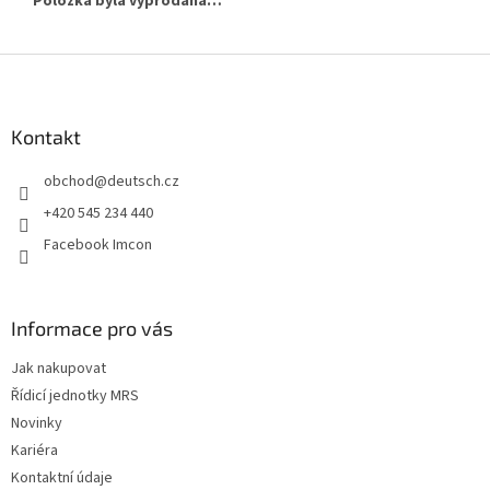
Položka byla vyprodána…
Z
á
p
a
Kontakt
t
obchod
@
deutsch.cz
í
+420 545 234 440
Facebook Imcon
Informace pro vás
Jak nakupovat
Řídicí jednotky MRS
Novinky
Kariéra
Kontaktní údaje