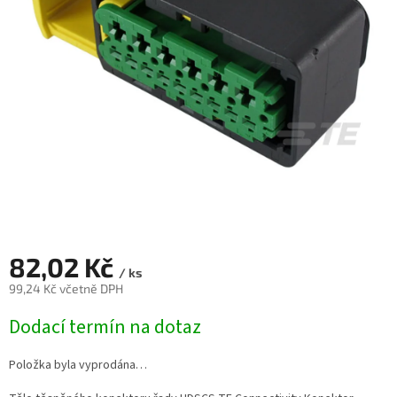
82,02 Kč
/ ks
99,24 Kč včetně DPH
Měrná
Dodací termín na dotaz
cena:
Položka byla vyprodána…