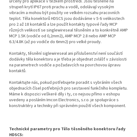
určeny pro aplikace v těžkém prostředí. Jsou těsněné na
strupeň krytí IP67 proti prachu a vodě, odolávají vysokým
vibracím a mohou být použity ve velkém rozsahu pracovních
teplot. Těla konektorů HDSCS jsou dodáváme v 5-ti velikostech
pro 2 až 18 kontaktů a lze použít kontakty typové řady MCP
různých velikostí se singlewireseal těsněním a to konkrétně AMP
MCP 1.5K (vodiče od 0,2mm2), AMP MCP 2.8 nebo AMP MCP
6.3/4.8K (až po vodiče do 6mm2) pro velké proudy.
Kontakty, těsnění siglewireseal ani příslušenství není součástí
dodávky těla konektoru a je třeba je objednat zvlášť v závislosti
na parametrech vodiče a požadavcích na povrchovou úpravu
kontaktů.
Kontaktujte nás, pokud potřebujete poradit s vybráním všech
objednacích čísel potřebných pro sestavení funkčního kompletu.
Máme k dispozici veškeré díly i ty, co nejsou přímo v eshopu
uvedeny a posláním Imcon Electronics, s.r.o. je spolupráce s
konstruktéry a techniky při správném použití všech komponent.
Technické parametry pro Tělo těsněného konektoru řady
HDSCS: