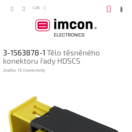
Přejít
NÁKUP
na
CZK
obsah
KOŠÍK
3-1563878-1
Tělo těsněného
konektoru řady HDSCS
Značka:
TE Connectivity