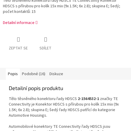
Tělo těsněného konektoru řady HDSCS TE Connectivity Konektor
HDSCS s přírubou pro kolík 15x mix (9x 1.5K; 6x 2.8); skupina E; šedý;
počet kontaktů: 15
Detailní informace
ZEPTAT SE
SDÍLET
Popis
Podobné (16)
Diskuze
Detailní popis produktu
Tělo těsněného konektoru řady HDSCS
2-1564532-1
značky TE
Connectivity je Konektor HDSCS s přírubou pro kolík 15x mix (9x
1.5K; 6x 2.8); skupina E; šedý řady HDSCS patřící do kategorie
Automotive Housings.
Automobilové konektory TE Connectivity řady HDSCS jsou