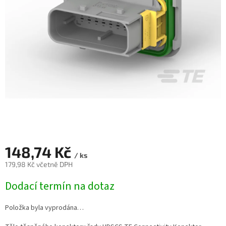
148,74 Kč
/ ks
179,98 Kč včetně DPH
Měrná
Dodací termín na dotaz
cena:
Položka byla vyprodána…