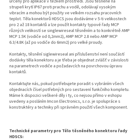
určeny pro aplikace v těžkém prostředí. Jsou těsněné na
strupeň krytí IP67 proti prachu a vodě, odolávají vysokým
vibracím a mohou být použity ve velkém rozsahu pracovních
teplot. Těla konektorů HDSCS jsou dodáváme v 5-ti velikostech
pro 2 až 18 kontaktů a lze použít kontakty typové řady MCP
různých velikostí se singlewireseal těsněním a to konkrétně AMP
MCP 1.5K (vodiče od 0,2mm2), AMP MCP 2.8 nebo AMP MCP
6.3/4.8K (až po vodiče do 6mm2) pro velké proudy.
Kontakty, těsnění siglewireseal ani příslušenství není součástí
dodávky těla konektoru a je třeba je objednat zvlášť v závislosti
na parametrech vodiče a požadavcích na povrchovou úpravu
kontaktů.
Kontaktujte nás, pokud potřebujete poradit s vybráním všech
objednacích čísel potřebných pro sestavení funkčního kompletu.
Máme k dispozici veškeré díly i ty, co nejsou přímo v eshopu
uvedeny a posláním Imcon Electronics, s.r.o. je spolupráce s
konstruktéry a techniky při správném použití všech komponent.
Technické parametry pro Tělo těsněného konektoru řady
HDSCS: