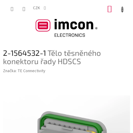
Přejít
NÁKUP
na
CZK
obsah
KOŠÍK
2-1564532-1
Tělo těsněného
konektoru řady HDSCS
Značka:
TE Connectivity