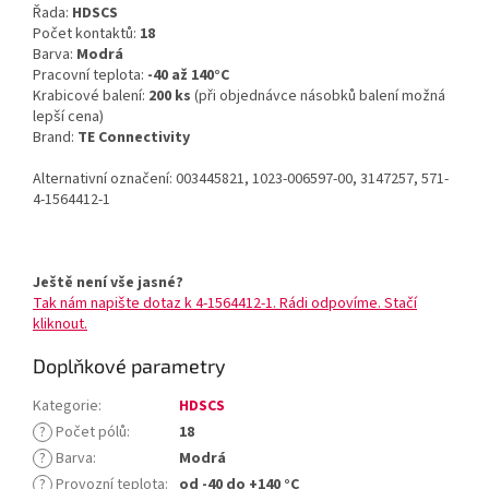
Řada:
HDSCS
Počet kontaktů:
18
Barva:
Modrá
Pracovní teplota:
-40 až 140°C
Krabicové balení:
200 ks
(při objednávce násobků balení možná
lepší cena)
Brand:
TE Connectivity
Alternativní označení: 003445821, 1023-006597-00, 3147257, 571-
4-1564412-1
Ještě není vše jasné?
Tak nám napište dotaz k 4-1564412-1. Rádi odpovíme. Stačí
kliknout.
Doplňkové parametry
Kategorie
:
HDSCS
?
Počet pólů
:
18
?
Barva
:
Modrá
?
Provozní teplota
:
od -40 do +140 °C