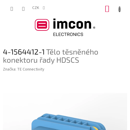
Přejít
NÁKUP
na
CZK
obsah
KOŠÍK
4-1564412-1
Tělo těsněného
konektoru řady HDSCS
Značka:
TE Connectivity