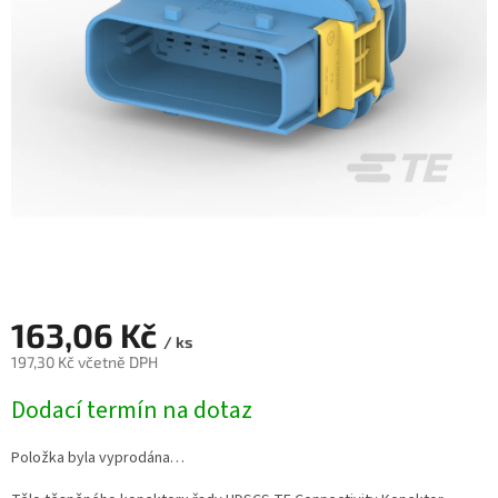
163,06 Kč
/ ks
197,30 Kč včetně DPH
Měrná
Dodací termín na dotaz
cena:
Položka byla vyprodána…