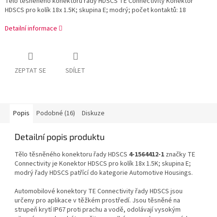
Tělo těsněného konektoru řady HDSCS TE Connectivity Konektor
HDSCS pro kolík 18x 1.5K; skupina E; modrý; počet kontaktů: 18
Detailní informace
ZEPTAT SE
SDÍLET
Popis
Podobné (16)
Diskuze
Detailní popis produktu
Tělo těsněného konektoru řady HDSCS
4-1564412-1
značky TE
Connectivity je Konektor HDSCS pro kolík 18x 1.5K; skupina E;
modrý řady HDSCS patřící do kategorie Automotive Housings.
Automobilové konektory TE Connectivity řady HDSCS jsou
určeny pro aplikace v těžkém prostředí. Jsou těsněné na
strupeň krytí IP67 proti prachu a vodě, odolávají vysokým