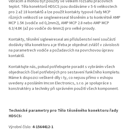
vibracím a mohou být použity ve velkém rozsahu pracovních
teplot. Těla konektorů HDSCS jsou dodáváme v 5-ti velikostech
pro 2 až 18 kontaktů a lze použít kontakty typové řady MCP
různých velikostí se singlewireseal těsněním a to konkrétně AMP
MCP 1.5K (vodiče od 0,2mm2), AMP MCP 2.8 nebo AMP MCP
6.3/4.8K (až po vodiče do 6mm2) pro velké proudy.
Kontakty, těsnění siglewireseal ani příslušenství není součástí
dodávky těla konektoru a je třeba je objednat zvlášť v závislosti
na parametrech vodiče a požadavcích na povrchovou úpravu
kontaktů.
Kontaktujte nás, pokud potřebujete poradit s vybráním všech
objednacích čísel potřebných pro sestavení funkčního kompletu.
Máme k dispozici veškeré díly i ty, co nejsou přímo v eshopu
uvedeny a posláním Imcon Electronics, s.r.o. je spolupráce s
konstruktéry a techniky při správném použití všech komponent.
Technické parametry pro Tělo těsněného konektoru řady
HDSCS:
Výrobní číslo:
4-1564412-1