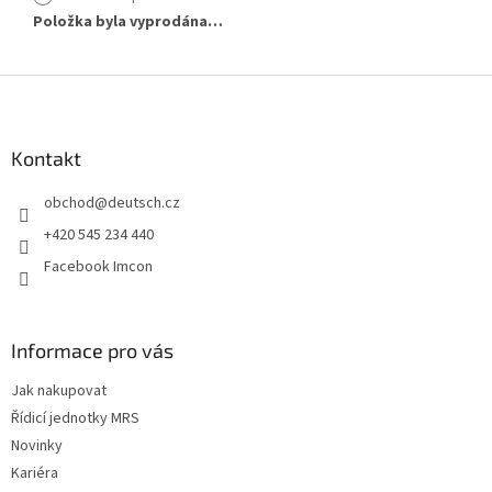
Položka byla vyprodána…
Z
á
p
a
Kontakt
t
obchod
@
deutsch.cz
í
+420 545 234 440
Facebook Imcon
Informace pro vás
Jak nakupovat
Řídicí jednotky MRS
Novinky
Kariéra