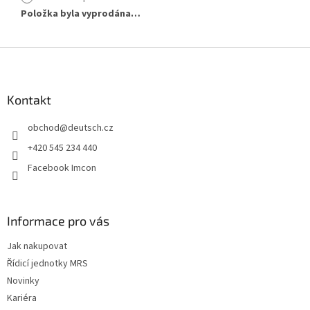
Položka byla vyprodána…
Z
á
p
a
Kontakt
t
obchod
@
deutsch.cz
í
+420 545 234 440
Facebook Imcon
Informace pro vás
Jak nakupovat
Řídicí jednotky MRS
Novinky
Kariéra