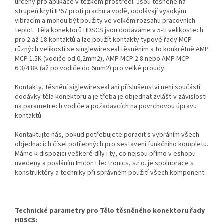
určeny pro aplikace v těžkém prostředí. Jsou těsněné na
strupeň krytí IP67 proti prachu a vodě, odolávají vysokým
vibracím a mohou být použity ve velkém rozsahu pracovních
teplot. Těla konektorů HDSCS jsou dodáváme v 5-ti velikostech
pro 2 až 18 kontaktů a lze použít kontakty typové řady MCP
různých velikostí se singlewireseal těsněním a to konkrétně AMP
MCP 1.5K (vodiče od 0,2mm2), AMP MCP 2.8 nebo AMP MCP
6.3/4.8K (až po vodiče do 6mm2) pro velké proudy.
Kontakty, těsnění siglewireseal ani příslušenství není součástí
dodávky těla konektoru a je třeba je objednat zvlášť v závislosti
na parametrech vodiče a požadavcích na povrchovou úpravu
kontaktů.
Kontaktujte nás, pokud potřebujete poradit s vybráním všech
objednacích čísel potřebných pro sestavení funkčního kompletu.
Máme k dispozici veškeré díly i ty, co nejsou přímo v eshopu
uvedeny a posláním Imcon Electronics, s.r.o. je spolupráce s
konstruktéry a techniky při správném použití všech komponent.
Technické parametry pro Tělo těsněného konektoru řady
HDSCS: