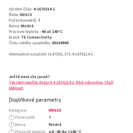
Výrobní číslo:
4-1670214-1
Řada:
HDSCS
Počet kontaktů:
7
Barva:
Modrá
Pracovní teplota:
-40 až 140°C
Brand:
TE Connectivity
Číslo celního sazebníku:
85364900
Alternativní označení: 3147303, 571-4-1670214-1
Ještě není vše jasné?
Tak nám napište dotaz k 4-1670214-1. Rádi odpovíme. Stačí
kliknout.
Doplňkové parametry
Kategorie
:
HDSCS
?
Počet pólů
:
7
?
Barva
:
Modrá
?
Provozní teplota
:
od -40 do +140 °C