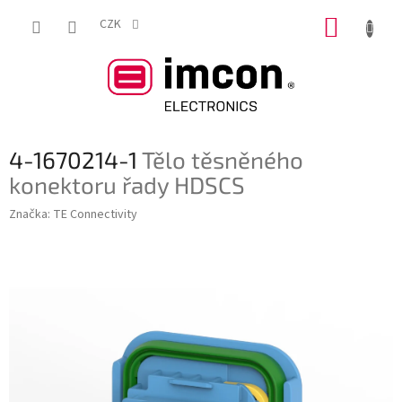
Přejít
NÁKUP
na
CZK
obsah
KOŠÍK
4-1670214-1
Tělo těsněného
konektoru řady HDSCS
Značka:
TE Connectivity