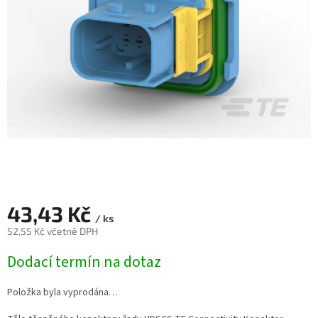
43,43 Kč
/ ks
52,55 Kč včetně DPH
Měrná
Dodací termín na dotaz
cena:
Položka byla vyprodána…