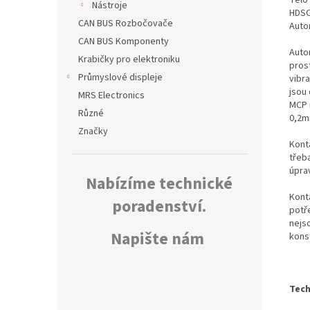
Nástroje
HDSCS
CAN BUS Rozbočovače
Auto
CAN BUS Komponenty
Auto
Krabičky pro elektroniku
pros
Průmyslové displeje
vibr
jsou
MRS Electronics
MCP 
Různé
0,2m
Značky
Konta
třeb
úpra
Nabízíme technické
Kont
poradenství.
potř
nejs
Napište nám
kons
Tech