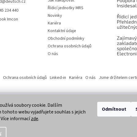
Jak nakupovat
Podpora 
d
@
deutsch.cz
Insidesa
Řídicí jednotky MRS
45 234 440
Novinky
Řídicí je
ook Imcon
Přehledn
Kariéra
užitečnýc
Kontaktní údaje
Zajímavý
Obchodní podmínky
zaklada
Ochrana osobních údajů
společno
Electroni
O nás
Ochrana osobních údajů
Linked-in
Kariéra
O nás
Jsme držitelem certi
užívá soubory cookie. Dalším
 vyhrazena.
Odmítnout
tohoto webu vyjadřujete souhlas s jejich
 Více informací
zde
.
í