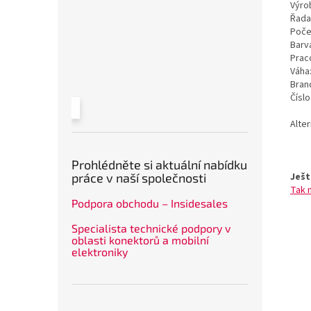
Výrob
Řada
Poče
Barv
Prac
Váha
Bran
Čísl
Alte
Prohlédněte si aktuální nabídku
Ješt
práce v naší společnosti
Tak 
Podpora obchodu – Insidesales
Specialista technické podpory v
oblasti konektorů a mobilní
elektroniky