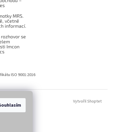
obchodu –
les
dnotky MRS.
ě, včetně
h informací.
 rozhovor se
telem
sti Imcon
cs
fikátu ISO 9001:2016
Vytvořil Shoptet
Souhlasím