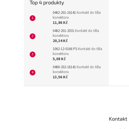
Top 4 produkty
0462-201-16141
Kontakt do těla
konektoru
11,86 Kč
0462-201-2031
Kontakt do těla
konektoru
20,34 Kč
1062-12-0166 PS
Kontakt do těla
konektoru
5,08 Kč
0460-202-16141
Kontakt do těla
konektoru
13,56 Kč
Z
á
p
a
t
Kontakt
í