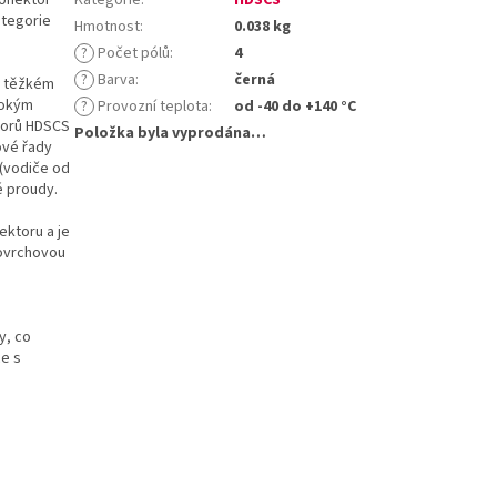
ategorie
Hmotnost
:
0.038 kg
?
Počet pólů
:
4
?
Barva
:
černá
v těžkém
sokým
?
Provozní teplota
:
od -40 do +140 °C
ktorů HDSCS
Položka byla vyprodána…
ové řady
 (vodiče od
é proudy.
ektoru a je
povrchovou
y, co
ce s