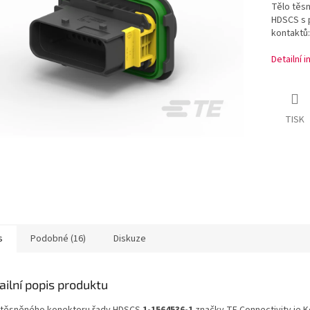
Tělo těs
HDSCS s p
kontaktů:
Detailní 
TISK
s
Podobné (16)
Diskuze
ailní popis produktu
 těsněného konektoru řady HDSCS
1-1564536-1
značky TE Connectivity je 