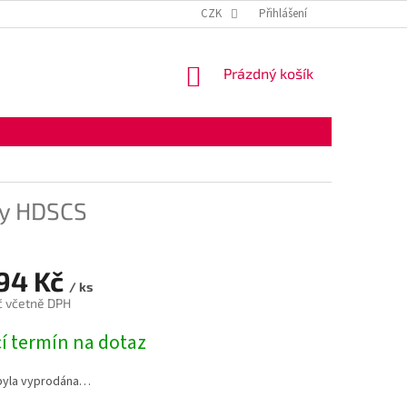
KONTAKTNÍ ÚDAJE
OBCHODNÍ PODMÍNKY
CZK
Přihlášení
OCHRANA OSOBNÍ
NÁKUPNÍ
Prázdný košík
KOŠÍK
dy HDSCS
,94 Kč
/ ks
č včetně DPH
í termín na dotaz
byla vyprodána…