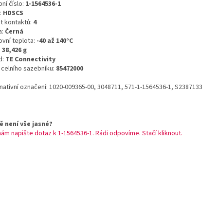
ní číslo:
1-1564536-1
:
HDSCS
t kontaktů:
4
a:
Černá
ovní teplota:
-40 až 140°C
:
38,426 g
d:
TE Connectivity
o celního sazebníku:
85472000
rnativní označení: 1020-009365-00, 3048711, 571-1-1564536-1, S2387133
ě není vše jasné?
nám napište dotaz k 1-1564536-1. Rádi odpovíme. Stačí kliknout.