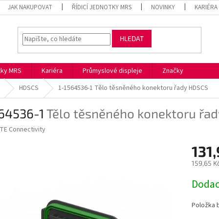
JAK NAKUPOVAT
ŘÍDICÍ JEDNOTKY MRS
NOVINKY
KARIÉRA
HLEDAT
otky MRS
Kariéra
Průmyslové displeje
Značky
HDSCS
1-1564536-1
Tělo těsněného konektoru řady HDSCS
564536-1
Tělo těsněného konektoru řa
TE Connectivity
131
159,65 K
Měrná
Dodac
cena:
Položka 