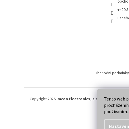
obcho
+420 5
Faceb
Obchodní podmínky
Tento web po
Copyright 2026
Imcon Electronics, s.r.o.
. Všechna práva
procházením 
používáním..
Nastaven