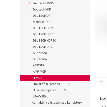
n
Deutsch HD-30
e
Deutsch HDP
l
DEUTSCH DT
Molex ML-XT
DEUTSCH DTM
DEUTSCH DTP
DEUTSCH HDP20
DEUTSCH DRC
Superseal 1.0
Superseal 1.5
AMPSEAL
AMP MCP
HDSCS
Popi
Další příslušenství HDSCS
Fixační pojistky HDSCS
LEAVYSEAL
Det
Kontakty a záslepky pro konektory
Tělo