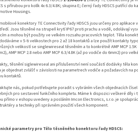
 s přírubou pro kolík 4x 6.3/4.8K; skupina E; černý řady HDSCS patřící do k
motive Housings.
mobilové konektory TE Connectivity řady HDSCS jsou určeny pro aplikace 
tředí. Jsou těsněné na strupeň krytí IP67 proti prachu a vodě, odolávají vy
acím a mohou být použity ve velkém rozsahu pracovních teplot. Těla kone
 dodáváme v 5-ti velikostech pro 2 až 18 kontaktů a lze použít kontakty typ
různých velikostí se singlewireseal těsněním a to konkrétně AMP MCP 1.5K
m2), AMP MCP 2.8 nebo AMP MCP 6.3/4.8K (až po vodiče do 6mm2) pro velk
kty, těsnění siglewireseal ani příslušenství není součástí dodávky těla kon
a je objednat zvlášť v závislosti na parametrech vodiče a požadavcích na 
vu kontaktů.
aktujte nás, pokud potřebujete poradit s vybráním všech objednacích čísel
ebných pro sestavení funkčního kompletu. Máme k dispozici veškeré díly i t
ou přímo v eshopu uvedeny a posláním Imcon Electronics, s.r.o. je spoluprá
truktéry a techniky při správném použití všech komponent.
nické parametry pro Tělo těsněného konektoru řady HDSCS: