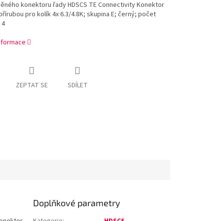
něného konektoru řady HDSCS TE Connectivity Konektor
řírubou pro kolík 4x 6.3/4.8K; skupina E; černý; počet
 4
informace
ZEPTAT SE
SDÍLET
Doplňkové parametry
Konektor
Kategorie
:
HDSCS