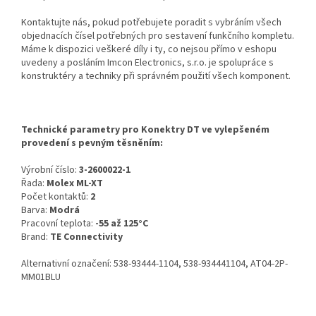
Kontaktujte nás, pokud potřebujete poradit s vybráním všech
objednacích čísel potřebných pro sestavení funkčního kompletu.
Máme k dispozici veškeré díly i ty, co nejsou přímo v eshopu
uvedeny a posláním Imcon Electronics, s.r.o. je spolupráce s
konstruktéry a techniky při správném použití všech komponent.
Technické parametry pro Konektry DT ve vylepšeném
provedení s pevným těsněním:
Výrobní číslo:
3-2600022-1
Řada:
Molex ML-XT
Počet kontaktů:
2
Barva:
Modrá
Pracovní teplota:
-55 až 125°C
Brand:
TE Connectivity
Alternativní označení: 538-93444-1104, 538-934441104, AT04-2P-
MM01BLU