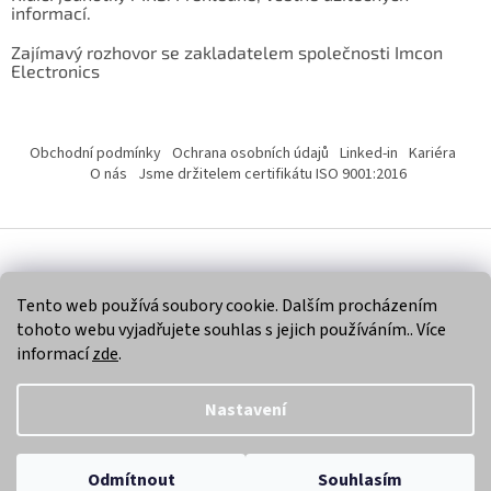
informací.
Zajímavý rozhovor se zakladatelem společnosti Imcon
Electronics
Obchodní podmínky
Ochrana osobních údajů
Linked-in
Kariéra
O nás
Jsme držitelem certifikátu ISO 9001:2016
Vytvořil Shoptet
Tento web používá soubory cookie. Dalším procházením
tohoto webu vyjadřujete souhlas s jejich používáním.. Více
Copyright 2026
Imcon Electronics, s.r.o.
. Všechna práva
informací
zde
.
vyhrazena.
Nastavení
Odmítnout
Souhlasím