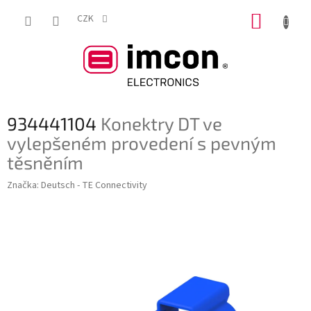
Přejít
NÁKUP
na
CZK
obsah
KOŠÍK
934441104
Konektry DT ve
vylepšeném provedení s pevným
těsněním
Značka:
Deutsch - TE Connectivity