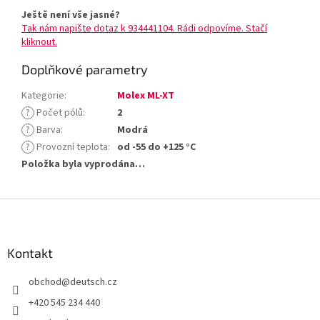
Ještě není vše jasné?
Tak nám napište dotaz k 934441104. Rádi odpovíme. Stačí
kliknout.
Doplňkové parametry
Kategorie
:
Molex ML-XT
?
Počet pólů
:
2
?
Barva
:
Modrá
?
Provozní teplota
:
od -55 do +125 °C
Položka byla vyprodána…
Z
á
p
a
Kontakt
t
obchod
@
deutsch.cz
í
+420 545 234 440