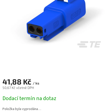
41,88 Kč
/ ks
50,67 Kč včetně DPH
Měrná
Dodací termín na dotaz
cena:
Položka byla vyprodána…