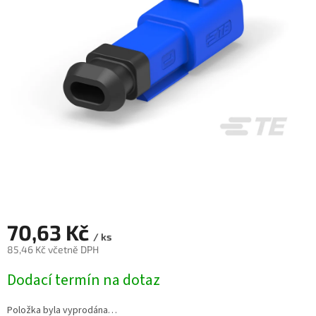
70,63 Kč
/ ks
85,46 Kč včetně DPH
Měrná
Dodací termín na dotaz
cena:
Položka byla vyprodána…