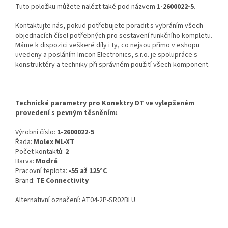
Tuto položku můžete nalézt také pod názvem
1-2600022-5
.
Kontaktujte nás, pokud potřebujete poradit s vybráním všech
objednacích čísel potřebných pro sestavení funkčního kompletu.
Máme k dispozici veškeré díly i ty, co nejsou přímo v eshopu
uvedeny a posláním Imcon Electronics, s.r.o. je spolupráce s
konstruktéry a techniky při správném použití všech komponent.
Technické parametry pro Konektry DT ve vylepšeném
provedení s pevným těsněním:
Výrobní číslo:
1-2600022-5
Řada:
Molex ML-XT
Počet kontaktů:
2
Barva:
Modrá
Pracovní teplota:
-55 až 125°C
Brand:
TE Connectivity
Alternativní označení: AT04-2P-SR02BLU