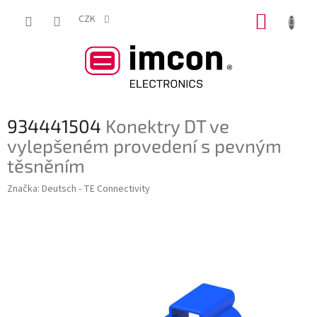
Přejít
NÁKUP
na
CZK
obsah
KOŠÍK
934441504
Konektry DT ve
vylepšeném provedení s pevným
těsněním
Značka:
Deutsch - TE Connectivity