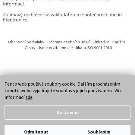
informací.
Zajímavý rozhovor se zakladatelem společnosti Imcon
Electronics
Obchodní podmínky
Ochrana osobních údajů
Linked-in
Kariéra
O nás
Jsme držitelem certifikátu ISO 9001:2016
Vytvořil Shoptet
Tento web používá soubory cookie. Dalším procházením
tohoto webu vyjadřujete souhlas s jejich používáním.. Více
Copyright 2026
Imcon Electronics, s.r.o.
. Všechna práva
informací
zde
.
vyhrazena.
Nastavení
Odmítnout
Souhlasím