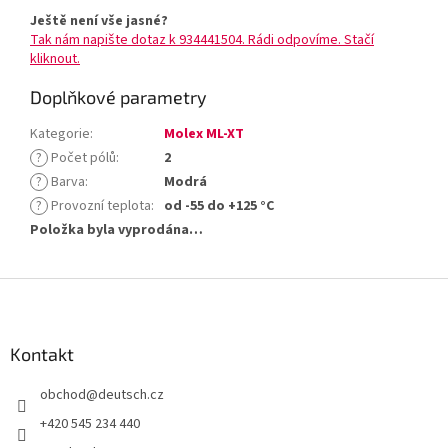
Ještě není vše jasné?
Tak nám napište dotaz k 934441504. Rádi odpovíme. Stačí
kliknout.
Doplňkové parametry
Kategorie
:
Molex ML-XT
?
Počet pólů
:
2
?
Barva
:
Modrá
?
Provozní teplota
:
od -55 do +125 °C
Položka byla vyprodána…
Z
á
p
a
Kontakt
t
obchod
@
deutsch.cz
í
+420 545 234 440