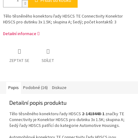
Přidat do košíku
Tělo těsněného konektoru řady HDSCS TE Connectivity Konektor
HDSCS pro dutinku 3x 1.5K; skupina A; šedý; počet kontaktů: 3
Detailní informace
ZEPTAT SE
SDÍLET
Popis
Podobné (16)
Diskuze
Detailní popis produktu
Tělo těsněného konektoru řady HDSCS
2-1418448-1
značky TE
Connectivity je Konektor HDSCS pro dutinku 3x 1.5K; skupina A;
šedý řady HDSCS patřící do kategorie Automotive Housings.
Automobilové konektory TE Connectivity řady HDSCS jsou