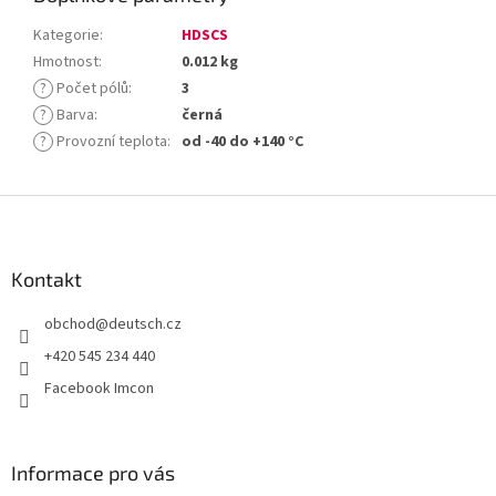
Kategorie
:
HDSCS
Hmotnost
:
0.012 kg
?
Počet pólů
:
3
?
Barva
:
černá
?
Provozní teplota
:
od -40 do +140 °C
Z
á
p
a
Kontakt
t
obchod
@
deutsch.cz
í
+420 545 234 440
Facebook Imcon
Informace pro vás