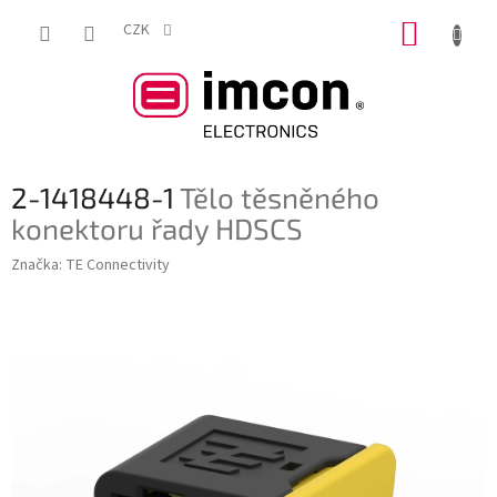
Přejít
NÁKUP
na
CZK
obsah
KOŠÍK
2-1418448-1
Tělo těsněného
konektoru řady HDSCS
Značka:
TE Connectivity