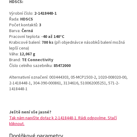
HDSCS:
Výrobní číslo:
2-1418448-1
Řada:
HDSCS
Počet kontaktů:
3
Barva:
Černá
Pracovní teplota:
-40 až 140°C
Krabicové balení:
700 ks
(při objednávce násobků balení možná
lepší cena)
Váha:
12,067 g
Brand:
TE Connectivity
Číslo celního sazebníku:
85472000
Alternativní označení: 003444303, 05-MCP1503-2, 1020-008020-00,
2-1418448-1, 304-390-000861, 3134616, 510062005251, 571-2-
1418448-1
Ještě není vše jasné?
Tak nám napište dotaz k 2-1418448-1. Rádi odpovíme. Stačí
kliknout.
Doplňkové parametry