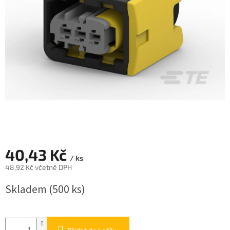
40,43 Kč
/ ks
48,92 Kč včetně DPH
Měrná
Skladem
(500 ks)
cena: