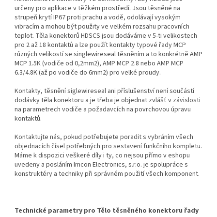
určeny pro aplikace v těžkém prostředí. Jsou těsněné na
strupeň krytí IP67 proti prachu a vodě, odolávají vysokým
vibracím a mohou být použity ve velkém rozsahu pracovních
teplot. Těla konektorů HDSCS jsou dodáváme v 5-ti velikostech
pro 2 až 18 kontaktů a lze použít kontakty typové řady MCP
různých velikostí se singlewireseal těsněním a to konkrétně AMP
MCP 1.5K (vodiče od 0,2mm2), AMP MCP 2.8 nebo AMP MCP
6.3/4.8K (až po vodiče do 6mm2) pro velké proudy.
Kontakty, těsnění siglewireseal ani příslušenství není součástí
dodávky těla konektoru a je třeba je objednat zvlášť v závislosti
na parametrech vodiče a požadavcích na povrchovou úpravu
kontaktů.
Kontaktujte nás, pokud potřebujete poradit s vybráním všech
objednacích čísel potřebných pro sestavení funkčního kompletu.
Máme k dispozici veškeré díly i ty, co nejsou přímo v eshopu
uvedeny a posláním Imcon Electronics, s.r.o. je spolupráce s
konstruktéry a techniky při správném použití všech komponent.
Technické parametry pro Tělo těsněného konektoru řady