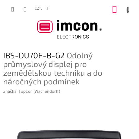
Přejít
NÁKUP
na
CZK
obsah
KOŠÍK
IBS-DU70E-B-G2
Odolný
průmyslový displej pro
zemědělskou techniku a do
náročných podmínek
Značka:
Topcon (Wachendorff)