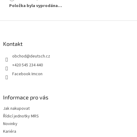
Položka byla vyprodána…
Z
á
p
a
Kontakt
t
obchod
@
deutsch.cz
í
+420 545 234 440
Facebook Imcon
Informace pro vás
Jak nakupovat
Řídicí jednotky MRS
Novinky
Kariéra