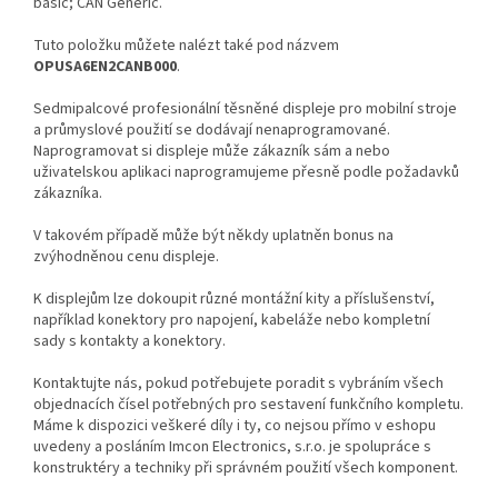
basic; CAN Generic.
Tuto položku můžete nalézt také pod názvem
OPUSA6EN2CANB000
.
Sedmipalcové profesionální těsněné displeje pro mobilní stroje
a průmyslové použití se dodávají nenaprogramované.
Naprogramovat si displeje může zákazník sám a nebo
uživatelskou aplikaci naprogramujeme přesně podle požadavků
zákazníka.
V takovém případě může být někdy uplatněn bonus na
zvýhodněnou cenu displeje.
K displejům lze dokoupit různé montážní kity a příslušenství,
například konektory pro napojení, kabeláže nebo kompletní
sady s kontakty a konektory.
Kontaktujte nás, pokud potřebujete poradit s vybráním všech
objednacích čísel potřebných pro sestavení funkčního kompletu.
Máme k dispozici veškeré díly i ty, co nejsou přímo v eshopu
uvedeny a posláním Imcon Electronics, s.r.o. je spolupráce s
konstruktéry a techniky při správném použití všech komponent.