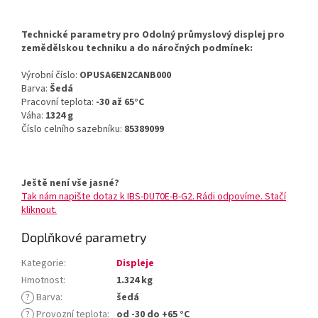
Technické parametry pro Odolný průmyslový displej pro
zemědělskou techniku a do náročných podmínek:
Výrobní číslo:
OPUSA6EN2CANB000
Barva:
Šedá
Pracovní teplota:
-30 až 65°C
Váha:
1324 g
Číslo celního sazebníku:
85389099
Ještě není vše jasné?
Tak nám napište dotaz k IBS-DU70E-B-G2. Rádi odpovíme. Stačí
kliknout.
Doplňkové parametry
Kategorie
:
Displeje
Hmotnost
:
1.324 kg
?
Barva
:
šedá
?
Provozní teplota
:
od -30 do +65 °C