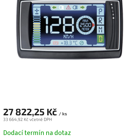
27 822,25 Kč
/ ks
33 664,92 Kč včetně DPH
Měrná
Dodací termín na dotaz
cena: