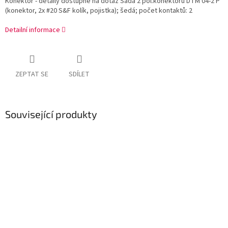
Konektor - detaily dostupné na dotaz Sada 2 pól.konektoru DTM 04-2 P
(konektor, 2x #20 S&F kolík, pojistka); šedá; počet kontaktů: 2
Detailní informace
ZEPTAT SE
SDÍLET
Související produkty