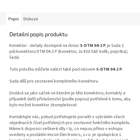
Popis
Diskuze
Detailní popis produktu
Konektor - detaily dostupné na dotaz
S-DTM 04-2 P
je Sada 2
pól.konektoru DTM 04-2 P (konektor, 2x #20 S&F kolík, pojistka);
šedá.
Tuto položku můžete nalézt také pod názvem
S-DTM 04-2 P
.
Sada dílů pro sestavení kompletního konektoru.
Dodává se jako sáček ve kterém je tělo konektoru, kontakty a
případně další příslušenství (podle popisu) potřebné k tomu, aby
bylo možné konektor zkompletovat.
Kontaktujte nás, pokud potřebujete poradit s vybráním všech
objednacích čísel potřebných pro sestavení funkčního kompletu.
Máme k dispozici veškeré díly i ty, co nejsou přímo v eshopu
uvedeny a posláním Imcon Electronics, s.r.o. je spolupráce s