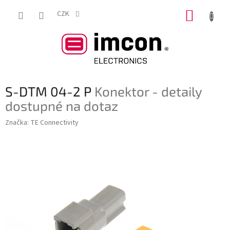
Přejít
NÁKUP
na
CZK
obsah
KOŠÍK
S-DTM 04-2 P
Konektor - detaily
dostupné na dotaz
Značka:
TE Connectivity