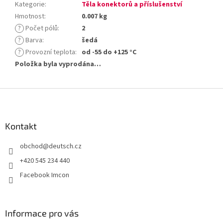
Kategorie
:
Těla konektorů a příslušenství
Hmotnost
:
0.007 kg
?
Počet pólů
:
2
?
Barva
:
šedá
?
Provozní teplota
:
od -55 do +125 °C
Položka byla vyprodána…
Z
á
p
a
Kontakt
t
obchod
@
deutsch.cz
í
+420 545 234 440
Facebook Imcon
Informace pro vás