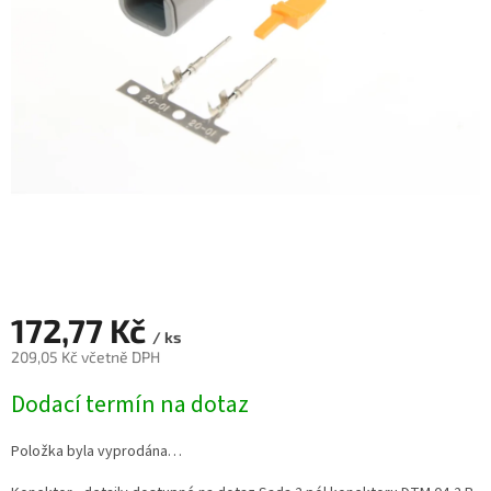
172,77 Kč
/ ks
209,05 Kč včetně DPH
Měrná
Dodací termín na dotaz
cena:
Položka byla vyprodána…