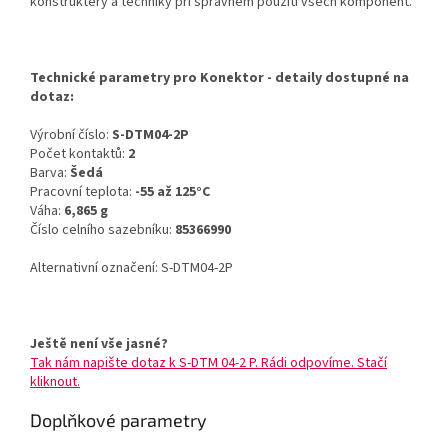
konstruktéry a techniky při správném použití všech komponent.
Technické parametry pro Konektor - detaily dostupné na
dotaz:
Výrobní číslo:
S-DTM04-2P
Počet kontaktů:
2
Barva:
Šedá
Pracovní teplota:
-55 až 125°C
Váha:
6,865 g
Číslo celního sazebníku:
85366990
Alternativní označení: S-DTM04-2P
Ještě není vše jasné?
Tak nám napište dotaz k S-DTM 04-2 P. Rádi odpovíme. Stačí
kliknout.
Doplňkové parametry