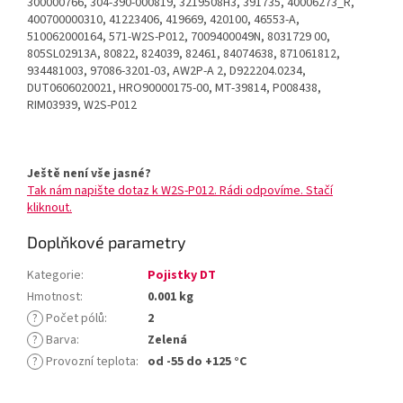
300000766, 304-390-000819, 3219508H3, 391735, 40006273_R,
400700000310, 41223406, 419669, 420100, 46553-A,
510062000164, 571-W2S-P012, 7009400049N, 8031729 00,
805SL02913A, 80822, 824039, 82461, 84074638, 871061812,
934481003, 97086-3201-03, AW2P-A 2, D922204.0234,
DUT0606020021, HRO90000175-00, MT-39814, P008438,
RIM03939, W2S-P012
Ještě není vše jasné?
Tak nám napište dotaz k W2S-P012. Rádi odpovíme. Stačí
kliknout.
Doplňkové parametry
Kategorie
:
Pojistky DT
Hmotnost
:
0.001 kg
?
Počet pólů
:
2
?
Barva
:
Zelená
?
Provozní teplota
:
od -55 do +125 °C