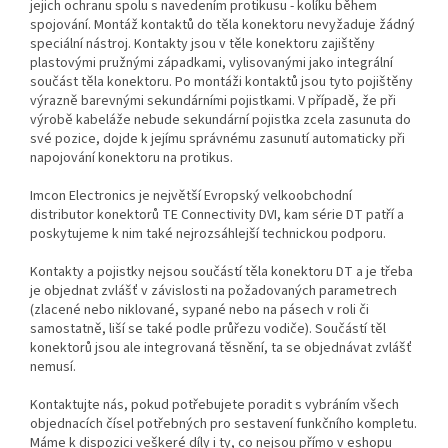
jejich ochranu spolu s navedením protikusu - kolíku během
spojování. Montáž kontaktů do těla konektoru nevyžaduje žádný
speciální nástroj. Kontakty jsou v těle konektoru zajištěny
plastovými pružnými západkami, vylisovanými jako integrální
součást těla konektoru. Po montáži kontaktů jsou tyto pojištěny
výrazně barevnými sekundárními pojistkami. V případě, že při
výrobě kabeláže nebude sekundární pojistka zcela zasunuta do
své pozice, dojde k jejímu správnému zasunutí automaticky při
napojování konektoru na protikus.
Imcon Electronics je největší Evropský velkoobchodní
distributor konektorů TE Connectivity DVI, kam série DT patří a
poskytujeme k nim také nejrozsáhlejší technickou podporu.
Kontakty a pojistky nejsou součástí těla konektoru DT a je třeba
je objednat zvlášť v závislosti na požadovaných parametrech
(zlacené nebo niklované, sypané nebo na pásech v roli či
samostatně, liší se také podle průřezu vodiče). Součástí těl
konektorů jsou ale integrovaná těsnění, ta se objednávat zvlášť
nemusí.
Kontaktujte nás, pokud potřebujete poradit s vybráním všech
objednacích čísel potřebných pro sestavení funkčního kompletu.
Máme k dispozici veškeré díly i ty, co nejsou přímo v eshopu