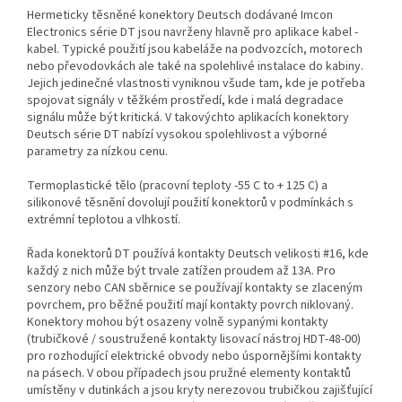
Hermeticky těsněné konektory Deutsch dodávané Imcon
Electronics série DT jsou navrženy hlavně pro aplikace kabel -
kabel. Typické použití jsou kabeláže na podvozcích, motorech
nebo převodovkách ale také na spolehlivé instalace do kabiny.
Jejich jedinečné vlastnosti vyniknou všude tam, kde je potřeba
spojovat signály v těžkém prostředí, kde i malá degradace
signálu může být kritická. V takovýchto aplikacích konektory
Deutsch série DT nabízí vysokou spolehlivost a výborné
parametry za nízkou cenu.
Termoplastické tělo (pracovní teploty -55 C to + 125 C) a
silikonové těsnění dovolují použití konektorů v podmínkách s
extrémní teplotou a vlhkostí.
Řada konektorů DT používá kontakty Deutsch velikosti #16, kde
každý z nich může být trvale zatížen proudem až 13A. Pro
senzory nebo CAN sběrnice se používají kontakty se zlaceným
povrchem, pro běžné použití mají kontakty povrch niklovaný.
Konektory mohou být osazeny volně sypanými kontakty
(trubičkové / soustružené kontakty lisovací nástroj HDT-48-00)
pro rozhodující elektrické obvody nebo úspornějšími kontakty
na pásech. V obou případech jsou pružné elementy kontaktů
umístěny v dutinkách a jsou kryty nerezovou trubičkou zajišťující