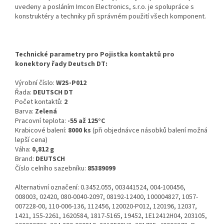
uvedeny a posláním Imcon Electronics, s.r.o. je spolupráce s
konstruktéry a techniky při správném použití všech komponent.
Technické parametry pro Pojistka kontaktů pro
konektory řady Deutsch DT:
Výrobní číslo:
W2S-P012
Řada:
DEUTSCH DT
Počet kontaktů:
2
Barva:
Zelená
Pracovní teplota:
-55 až 125°C
Krabicové balení:
8000 ks
(při objednávce násobků balení možná
lepší cena)
Váha:
0,812 g
Brand:
DEUTSCH
Číslo celního sazebníku:
85389099
Alternativní označení: 0.3452.055, 003441524, 004-100456,
008003, 02420, 080-0040-2097, 08192-12400, 100004827, 1057-
007228-00, 110-006-136, 112456, 120020-P012, 120196, 12037,
1421, 155-2261, 1620584, 1817-5165, 19452, 1E12412H04, 203105,