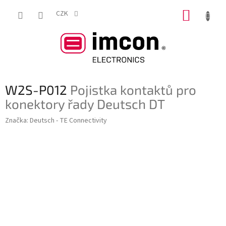
Přejít
NÁKUP
na
CZK
obsah
KOŠÍK
W2S-P012
Pojistka kontaktů pro
konektory řady Deutsch DT
Značka:
Deutsch - TE Connectivity