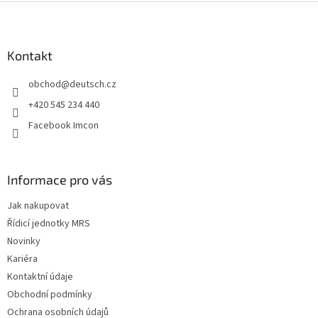
Z
á
p
a
Kontakt
t
obchod
@
deutsch.cz
í
+420 545 234 440
Facebook Imcon
Informace pro vás
Jak nakupovat
Řídicí jednotky MRS
Novinky
Kariéra
Kontaktní údaje
Obchodní podmínky
Ochrana osobních údajů