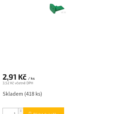
2,91 Kč
/ ks
3,52 Kč včetně DPH
Měrná
Skladem
(418 ks)
cena: