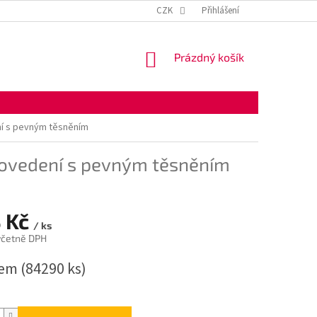
KONTAKTNÍ ÚDAJE
OBCHODNÍ PODMÍNKY
CZK
Přihlášení
OCHRANA OSOBNÍ
NÁKUPNÍ
Prázdný košík
KOŠÍK
í s pevným těsněním
rovedení s pevným těsněním
3 Kč
/ ks
včetně DPH
dem
(84290 ks)