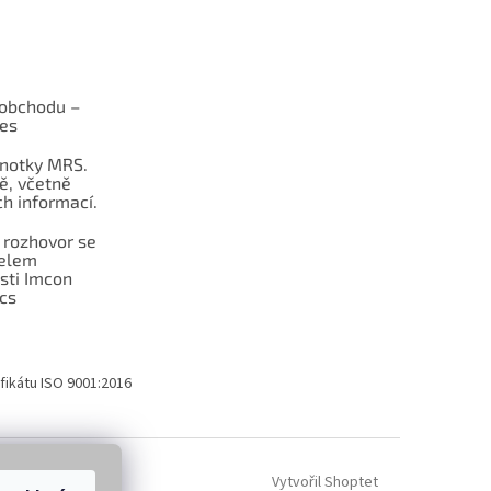
obchodu –
les
dnotky MRS.
ě, včetně
h informací.
 rozhovor se
telem
sti Imcon
cs
fikátu ISO 9001:2016
Vytvořil Shoptet