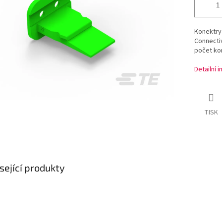
Konektry
Connecti
počet kon
Detailní 
TISK
sející produkty