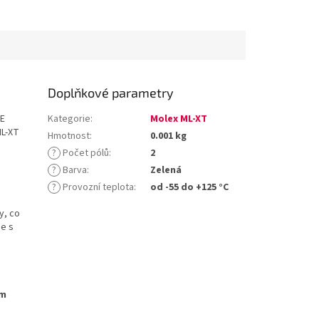
Doplňkové parametry
E
Kategorie
:
Molex ML-XT
ML-XT
Hmotnost
:
0.001 kg
?
Počet pólů
:
2
?
Barva
:
Zelená
?
Provozní teplota
:
od -55 do +125 °C
y, co
ce s
ým