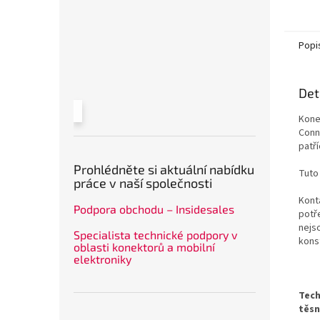
počet 
Popi
Det
Kone
Conn
patř
Prohlédněte si aktuální nabídku
Tuto
práce v naší společnosti
Kont
Podpora obchodu – Insidesales
potř
nejs
Specialista technické podpory v
kons
oblasti konektorů a mobilní
elektroniky
Tech
těsn