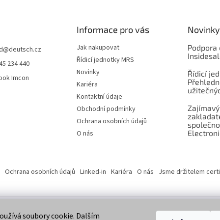
Informace pro vás
Novinky
Jak nakupovat
Podpora 
d
@
deutsch.cz
Insidesa
Řídicí jednotky MRS
45 234 440
Novinky
Řídicí je
ook Imcon
Přehledn
Kariéra
užitečnýc
Kontaktní údaje
Zajímavý
Obchodní podmínky
zaklada
Ochrana osobních údajů
společno
Electroni
O nás
Ochrana osobních údajů
Linked-in
Kariéra
O nás
Jsme držitelem certi
užívá soubory cookie. Dalším
 vyhrazena.