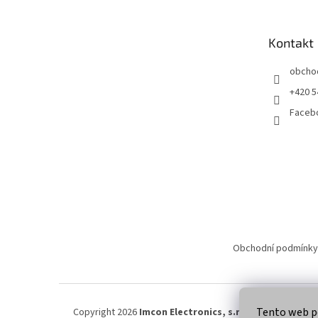
p
a
t
Kontakt
í
obcho
+420 5
Faceb
Obchodní podmínky
Tento web po
Copyright 2026
Imcon Electronics, s.r.o.
. Všechna práva