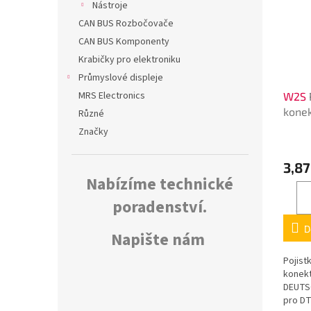
Nástroje
CAN BUS Rozbočovače
CAN BUS Komponenty
Krabičky pro elektroniku
Průmyslové displeje
MRS Electronics
W2S
konek
Různé
DT
Značky
3,87
Nabízíme technické
poradenství.
D
Napište nám
Pojist
konekt
DEUTS
pro DT