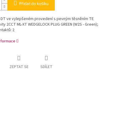
Přidat do košíku
 DT ve vylepšeném provedení s pevným těsněním TE
vity 2CCT ML-XT WEDGELOCK PLUG GREEN (W2S - Green);
taktů: 2
informace
ZEPTAT SE
SDÍLET