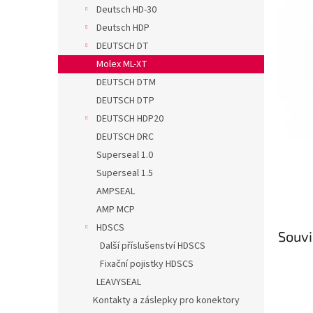
n
Deutsch HD-30
e
Deutsch HDP
l
DEUTSCH DT
Molex ML-XT
DEUTSCH DTM
DEUTSCH DTP
DEUTSCH HDP20
DEUTSCH DRC
Superseal 1.0
Superseal 1.5
AMPSEAL
AMP MCP
HDSCS
Souvi
Další příslušenství HDSCS
Fixační pojistky HDSCS
LEAVYSEAL
Kontakty a záslepky pro konektory