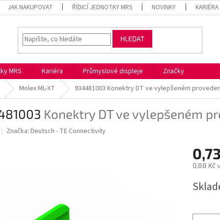
JAK NAKUPOVAT
ŘÍDICÍ JEDNOTKY MRS
NOVINKY
KARIÉRA
HLEDAT
otky MRS
Kariéra
Průmyslové displeje
Značky
Molex ML-XT
934481003
Konektry DT ve vylepšeném proveden
481003
Konektry DT ve vylepšeném p
Značka:
Deutsch - TE Connectivity
0,7
0,88 Kč 
Měrná
Skla
cena: