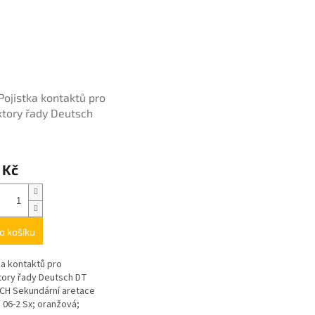
Pojistka kontaktů pro
tory řady Deutsch
 Kč
o košíku
ka kontaktů pro
ory řady Deutsch DT
CH Sekundární aretace
 06-2 Sx; oranžová;