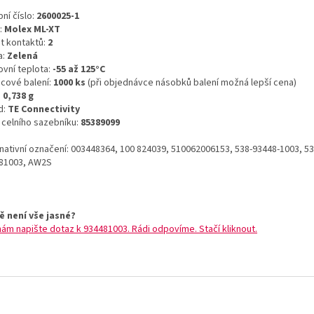
ní číslo:
2600025-1
:
Molex ML-XT
t kontaktů:
2
a:
Zelená
ovní teplota:
-55 až 125°C
icové balení:
1000 ks
(při objednávce násobků balení možná lepší cena)
:
0,738 g
d:
TE Connectivity
o celního sazebníku:
85389099
rnativní označení: 003448364, 100 824039, 510062006153, 538-93448-1003, 53
81003, AW2S
ě není vše jasné?
nám napište dotaz k 934481003. Rádi odpovíme. Stačí kliknout.