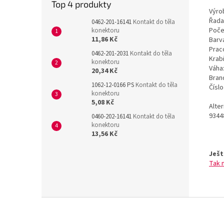
Top 4 produkty
Výrob
Řada
0462-201-16141
Kontakt do těla
Poče
konektoru
11,86 Kč
Barv
Prac
0462-201-2031
Kontakt do těla
Krab
konektoru
Váha
20,34 Kč
Bran
1062-12-0166 PS
Kontakt do těla
Čísl
konektoru
5,08 Kč
Alte
9344
0460-202-16141
Kontakt do těla
konektoru
13,56 Kč
Ješt
Tak 
Z
á