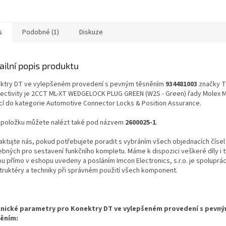
kontaktů: 2
s
Podobné (1)
Diskuze
ailní popis produktu
ktry DT ve vylepšeném provedení s pevným těsněním
934481003
značky T
ectivity je 2CCT ML-XT WEDGELOCK PLUG GREEN (W2S - Green) řady Molex 
ící do kategorie Automotive Connector Locks & Position Assurance.
 položku můžete nalézt také pod názvem
2600025-1
.
aktujte nás, pokud potřebujete poradit s vybráním všech objednacích čísel
ebných pro sestavení funkčního kompletu. Máme k dispozici veškeré díly i t
ou přímo v eshopu uvedeny a posláním Imcon Electronics, s.r.o. je spoluprá
truktéry a techniky při správném použití všech komponent.
nické parametry pro Konektry DT ve vylepšeném provedení s pevn
ěním: