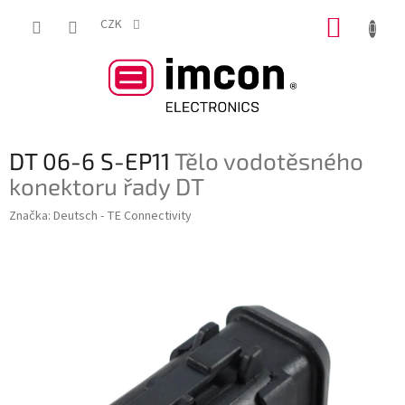
Přejít
NÁKUP
na
CZK
obsah
KOŠÍK
DT 06-6 S-EP11
Tělo vodotěsného
konektoru řady DT
Značka:
Deutsch - TE Connectivity