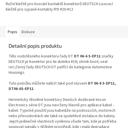
Ruční kleště pro lisování kontaktů konektorů DEUTSCH Lisovací
kleště pro sypané kontakty IPD #20-#12
Popis
Diskuze
Detailní popis produktu
Tělo vodotěsného konektoru řady DT
DT 06-6 S-EP11
značky
DEUTSCH je Konektor pro 6x dutinka #16; shrink boot; seal
ret.;černý řady DEUTSCH DT patřící do kategorie Automotive
Housings.
Tuto položku můžete nalézt také pod názvem
DT 06-6 S-EP11,
DT06-6S-EP11
.
Hermeticky těsněné konektory Deutsch dodávané Imcon
Electronics série DT jsou navrženy hlavně pro aplikace kabel -
kabel. Typické použití jsou kabeláže na podvozcích, motorech
nebo převodovkách ale také na spolehlivé instalace do kabiny.
Jejich jedinečné vlastnosti vyniknou všude tam, kde je potřeba
spojovat signály v těžkém prostředí, kde i malá degradace