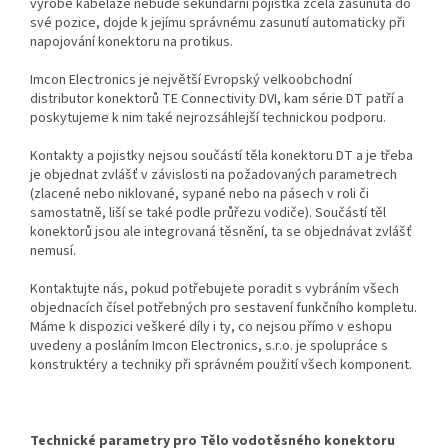
výrobě kabeláže nebude sekundární pojistka zcela zasunuta do
své pozice, dojde k jejímu správnému zasunutí automaticky při
napojování konektoru na protikus.
Imcon Electronics je největší Evropský velkoobchodní
distributor konektorů TE Connectivity DVI, kam série DT patří a
poskytujeme k nim také nejrozsáhlejší technickou podporu.
Kontakty a pojistky nejsou součástí těla konektoru DT a je třeba
je objednat zvlášť v závislosti na požadovaných parametrech
(zlacené nebo niklované, sypané nebo na pásech v roli či
samostatně, liší se také podle průřezu vodiče). Součástí těl
konektorů jsou ale integrovaná těsnění, ta se objednávat zvlášť
nemusí.
Kontaktujte nás, pokud potřebujete poradit s vybráním všech
objednacích čísel potřebných pro sestavení funkčního kompletu.
Máme k dispozici veškeré díly i ty, co nejsou přímo v eshopu
uvedeny a posláním Imcon Electronics, s.r.o. je spolupráce s
konstruktéry a techniky při správném použití všech komponent.
Technické parametry pro Tělo vodotěsného konektoru