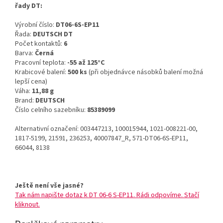
řady DT:
Výrobní číslo:
DT06-6S-EP11
Řada:
DEUTSCH DT
Počet kontaktů:
6
Barva:
Černá
Pracovní teplota:
-55 až 125°C
Krabicové balení:
500 ks
(při objednávce násobků balení možná
lepší cena)
Váha:
11,88 g
Brand:
DEUTSCH
Číslo celního sazebníku:
85389099
Alternativní označení: 003447213, 100015944, 1021-008221-00,
1817-5199, 21591, 236253, 40007847_R, 571-DT06-6S-EP11,
66044, 8138
Ještě není vše jasné?
Tak nám napište dotaz k DT 06-6 S-EP11. Rádi odpovíme. Stačí
kliknout.