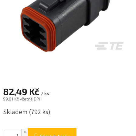
82,49 Kč
/ ks
99,81 Kč včetně DPH
Měrná
Skladem
(792 ks)
cena: