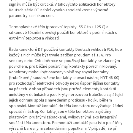
signálu může být kritická. V takovýchto aplikacích konektory
Deutsch série DT nabízí vysokou spolehlivost a výborné
parametry za nízkou cenu.
Termoplastické tělo (pracovní teploty -55 C to + 125 C) a
silikonové těsnění dovolují použití konektorů v podmínkách s
extrémní teplotou a vlhkostí.
Řada konektorů DT používá kontakty Deutsch velikosti #16, kde
každý z nich může být trvale zatížen proudem až 13A. Pro
senzory nebo CAN sběrnice se používají kontakty se zlaceným
povrchem, pro běžné použití mají kontakty povrch niklovaný.
Konektory mohou být osazeny volně sypanými kontakty
(trubičkové / soustružené kontakty lisovací nástroj HDT-48-00)
pro rozhodující elektrické obvody nebo úspornějšími kontakty
na pásech. V obou případech jsou pružné elementy kontaktů
umístěny v dutinkách a jsou kryty nerezovou trubičkou zajišťující
jejich ochranu spolu s navedením protikusu - kolíku během
spojování. Montáž kontaktů do těla konektoru nevyžaduje žádný
speciální nástroj. Kontakty jsou v těle konektoru zajištěny
plastovými pružnými západkami, vylisovanými jako integrální
součást těla konektoru. Po montáži kontaktů jsou tyto pojištěny
výrazně barevnými sekundárními pojistkami. V případě, že při