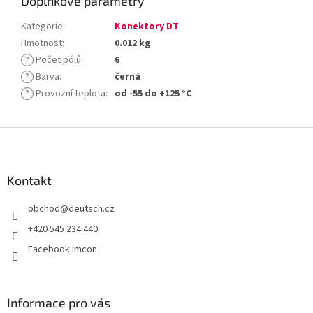
Doplňkové parametry
Kategorie
:
Konektory DT
Hmotnost
:
0.012 kg
?
Počet pólů
:
6
?
Barva
:
černá
?
Provozní teplota
:
od -55 do +125 °C
Z
á
p
a
Kontakt
t
obchod
@
deutsch.cz
í
+420 545 234 440
Facebook Imcon
Informace pro vás