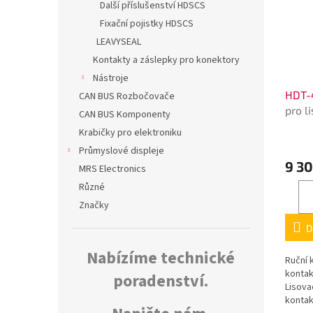
Další příslušenství HDSCS
Fixační pojistky HDSCS
LEAVYSEAL
Kontakty a záslepky pro konektory
Nástroje
HDT-
CAN BUS Rozbočovače
pro l
CAN BUS Komponenty
kone
Krabičky pro elektroniku
Průmyslové displeje
9 30
MRS Electronics
Různé
Značky
D
Nabízíme technické
Ruční 
konta
poradenství.
Lisova
kontak