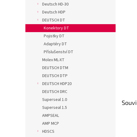
n
Deutsch HD-30
e
Deutsch HDP
l
DEUTSCH DT
Konektory DT
Pojistky DT
Adaptéry DT
Příslušenství DT
Molex ML-XT
DEUTSCH DTM
DEUTSCH DTP
DEUTSCH HDP20
DEUTSCH DRC
Superseal 1.0
Souvi
Superseal 1.5
AMPSEAL
AMP MCP
HDSCS