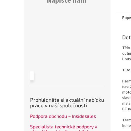
Napište nám
Popi
Det
Tělo
duti
Hous
Tuto
Herm
navr
moto
vlas
Prohlédněte si aktuální nabídku
malá
práce v naší společnosti
DT n
Podpora obchodu – Insidesales
Termo
kone
Specialista technické podpory v