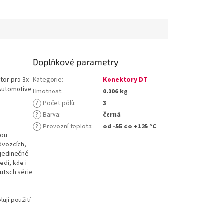
Doplňkové parametry
tor pro 3x
Kategorie
:
Konektory DT
 Automotive
Hmotnost
:
0.006 kg
?
Počet pólů
:
3
?
Barva
:
černá
?
Provozní teplota
:
od -55 do +125 °C
sou
dvozcích,
 jedinečné
edí, kde i
utsch série
ují použití