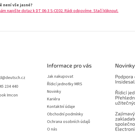
ě není vše jasné?
nám napište dotaz k DT 06-3 S-CE02. Rádi odpovíme. Stačí kliknout.
Informace pro vás
Novinky
Jak nakupovat
Podpora 
d
@
deutsch.cz
Insidesa
Řídicí jednotky MRS
45 234 440
Novinky
Řídicí je
ook Imcon
Přehledn
Kariéra
užitečnýc
Kontaktní údaje
Zajímavý
Obchodní podmínky
zaklada
Ochrana osobních údajů
společno
Electroni
O nás