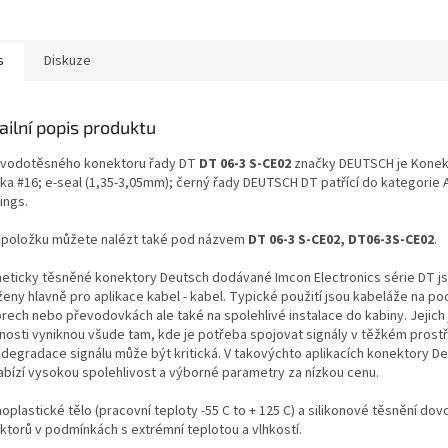
s
Diskuze
ailní popis produktu
 vodotěsného konektoru řady DT
DT 06-3 S-CE02
značky DEUTSCH je Konek
nka #16; e-seal (1,35-3,05mm); černý řady DEUTSCH DT patřící do kategorie
ings.
 položku můžete nalézt také pod názvem
DT 06-3 S-CE02, DT06-3S-CE02
.
eticky těsněné konektory Deutsch dodávané Imcon Electronics série DT j
ženy hlavně pro aplikace kabel - kabel. Typické použití jsou kabeláže na po
rech nebo převodovkách ale také na spolehlivé instalace do kabiny. Jejich
tnosti vyniknou všude tam, kde je potřeba spojovat signály v těžkém prostř
 degradace signálu může být kritická. V takovýchto aplikacích konektory De
abízí vysokou spolehlivost a výborné parametry za nízkou cenu.
plastické tělo (pracovní teploty -55 C to + 125 C) a silikonové těsnění dovol
ktorů v podmínkách s extrémní teplotou a vlhkostí.