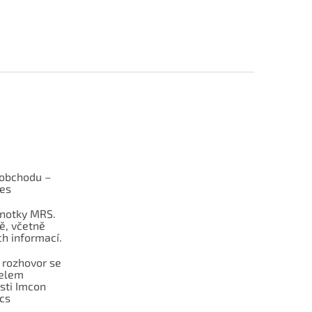
obchodu –
les
dnotky MRS.
ě, včetně
h informací.
 rozhovor se
telem
sti Imcon
cs