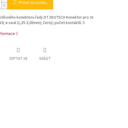
Přidat do košíku
otěsného konektoru řady DT DEUTSCH Konektor pro 3x
16; e-seal (1,35-3,05mm); černý; počet kontaktů: 3
informace
ZEPTAT SE
SDÍLET