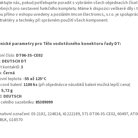
aktujte nás, pokud potřebujete poradit s vybráním všech objednacích čísel
ebných pro sestavení funkčního kompletu. Máme k dispozici veškeré díly i t
ou přímo v eshopu uvedeny a posláním Imcon Electronics, s.r.o. je spoluprá
truktéry a techniky při správném použití všech komponent.
nické parametry pro Tělo vodotěsného konektoru řady DT:
ní číslo:
DT06-3S-CE02
:
DEUTSCH DT
t kontaktů:
3
a:
Černá
ovní teplota:
-55 až 125°C
icové balení:
1100 ks
(při objednávce násobků balení možná lepší cena)
:
5,72 g
d:
DEUTSCH
o celního sazebníku:
85389099
rnativní označení: 03-2182, 224824, 41222189, 571-DT06-3S-CE02, 60497, AT0
BLK, G18570