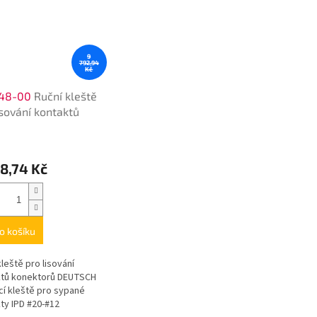
9
792,94
Kč
48-00
Ruční kleště
isování kontaktů
ktorů
8,74 Kč
o košíku
kleště pro lisování
ktů konektorů DEUTSCH
cí kleště pro sypané
ty IPD #20-#12