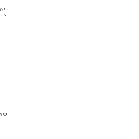
y, co
ce s
6-3S-