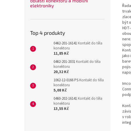
oblasti konektorů a mobilní
elektroniky
Řada
trva
zlac
být 
HDT-
Top 4 produkty
obou
nerez
0462-201-16141
Kontakt do těla
spoj
konektoru
Kont
11,85 Kč
jako 
bare
0462-201-2031
Kontakt do těla
konektoru
poji
20,32 Kč
napo
1062-12-0166 PS
Kontakt do těla
Imco
konektoru
Conn
5,08 Kč
podp
0460-202-16141
Kontakt do těla
konektoru
Konta
13,55 Kč
závi
v rol
inte