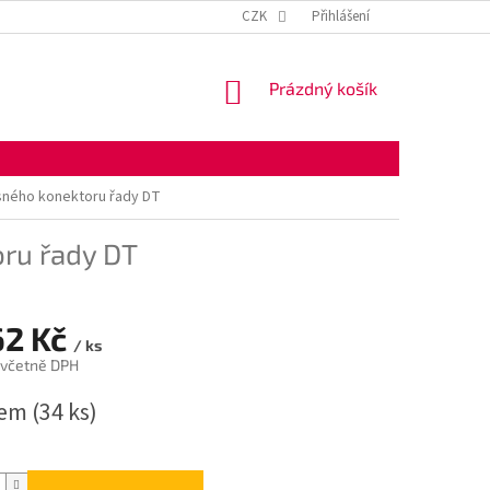
KONTAKTNÍ ÚDAJE
OBCHODNÍ PODMÍNKY
CZK
Přihlášení
OCHRANA OSOBNÍ
NÁKUPNÍ
Prázdný košík
KOŠÍK
sného konektoru řady DT
ru řady DT
62 Kč
/ ks
 včetně DPH
dem
(34 ks)