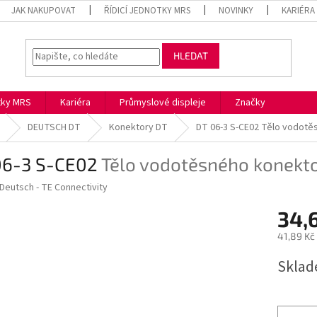
JAK NAKUPOVAT
ŘÍDICÍ JEDNOTKY MRS
NOVINKY
KARIÉRA
HLEDAT
otky MRS
Kariéra
Průmyslové displeje
Značky
DEUTSCH DT
Konektory DT
DT 06-3 S-CE02
Tělo vodotě
06-3 S-CE02
Tělo vodotěsného konekto
Deutsch - TE Connectivity
34,
41,89 Kč
Měrná
Skla
cena: