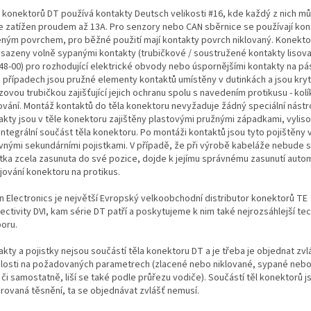
 konektorů DT používá kontakty Deutsch velikosti #16, kde každý z nich m
le zatížen proudem až 13A. Pro senzory nebo CAN sběrnice se používají kon
eným povrchem, pro běžné použití mají kontakty povrch niklovaný. Konekt
osazeny volně sypanými kontakty (trubičkové / soustružené kontakty lisova
48-00) pro rozhodující elektrické obvody nebo úspornějšími kontakty na pá
 případech jsou pružné elementy kontaktů umístěny v dutinkách a jsou kry
ovou trubičkou zajišťující jejich ochranu spolu s navedením protikusu - ko
ování. Montáž kontaktů do těla konektoru nevyžaduje žádný speciální nástro
akty jsou v těle konektoru zajištěny plastovými pružnými západkami, vylis
integrální součást těla konektoru. Po montáži kontaktů jsou tyto pojištěny
vnými sekundárními pojistkami. V případě, že při výrobě kabeláže nebude 
stka zcela zasunuta do své pozice, dojde k jejímu správnému zasunutí autom
jování konektoru na protikus.
n Electronics je největší Evropský velkoobchodní distributor konektorů TE
ectivity DVI, kam série DT patří a poskytujeme k nim také nejrozsáhlejší te
oru.
kty a pojistky nejsou součástí těla konektoru DT a je třeba je objednat zvl
slosti na požadovaných parametrech (zlacené nebo niklované, sypané neb
i či samostatně, liší se také podle průřezu vodiče). Součástí těl konektorů j
grovaná těsnění, ta se objednávat zvlášť nemusí.