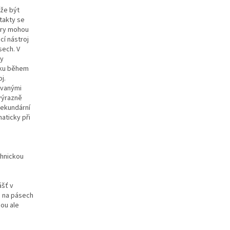
ůže být
takty se
ory mohou
cí nástroj
sech. V
ty
líku během
j.
ovanými
 výrazně
sekundární
aticky při
chnickou
ášť v
o na pásech
sou ale