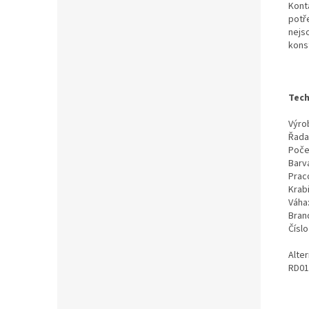
Kont
potř
nejs
kons
Tech
Výrob
Řada
Poče
Barv
Prac
Krab
Váha
Bran
Čísl
Alte
RD01