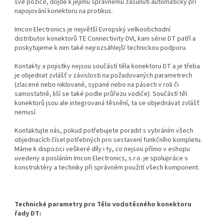
své pozice, dojde k jejímu správnému zasunutí automaticky při
napojování konektoru na protikus.
Imcon Electronics je největší Evropský velkoobchodní
distributor konektorů TE Connectivity DVI, kam série DT patří a
poskytujeme k nim také nejrozsáhlejší technickou podporu.
Kontakty a pojistky nejsou součástí těla konektoru DT a je třeba
je objednat zvlášť v závislosti na požadovaných parametrech
(zlacené nebo niklované, sypané nebo na pásech v roli či
samostatně, liší se také podle průřezu vodiče). Součástí těl
konektorů jsou ale integrovaná těsnění, ta se objednávat zvlášť
nemusí.
Kontaktujte nás, pokud potřebujete poradit s vybráním všech
objednacích čísel potřebných pro sestavení funkčního kompletu.
Máme k dispozici veškeré díly i ty, co nejsou přímo v eshopu
uvedeny a posláním Imcon Electronics, s.r.o. je spolupráce s
konstruktéry a techniky při správném použití všech komponent.
Technické parametry pro Tělo vodotěsného konektoru
řady DT: