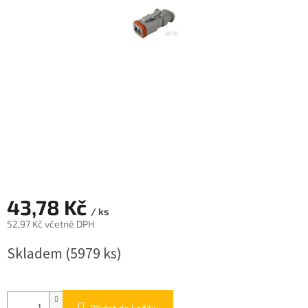
43,78 Kč
/ ks
52,97 Kč včetně DPH
Měrná
Skladem
(5979 ks)
cena: