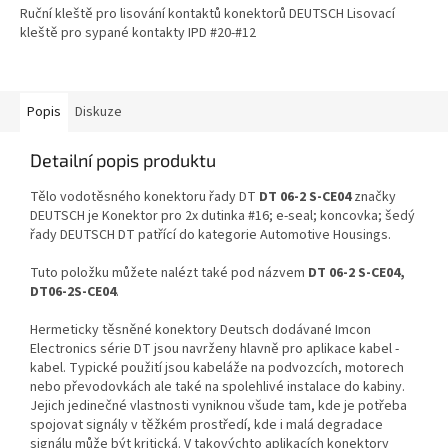
Ruční kleště pro lisování kontaktů konektorů DEUTSCH Lisovací
kleště pro sypané kontakty IPD #20-#12
Popis
Diskuze
Detailní popis produktu
Tělo vodotěsného konektoru řady DT
DT 06-2 S-CE04
značky
DEUTSCH je Konektor pro 2x dutinka #16; e-seal; koncovka; šedý
řady DEUTSCH DT patřící do kategorie Automotive Housings.
Tuto položku můžete nalézt také pod názvem
DT 06-2 S-CE04,
DT06-2S-CE04
.
Hermeticky těsněné konektory Deutsch dodávané Imcon
Electronics série DT jsou navrženy hlavně pro aplikace kabel -
kabel. Typické použití jsou kabeláže na podvozcích, motorech
nebo převodovkách ale také na spolehlivé instalace do kabiny.
Jejich jedinečné vlastnosti vyniknou všude tam, kde je potřeba
spojovat signály v těžkém prostředí, kde i malá degradace
signálu může být kritická. V takovýchto aplikacích konektory