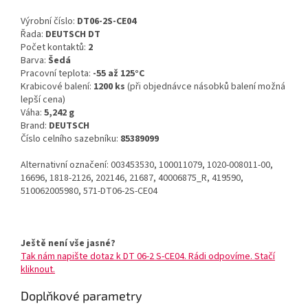
Výrobní číslo:
DT06-2S-CE04
Řada:
DEUTSCH DT
Počet kontaktů:
2
Barva:
Šedá
Pracovní teplota:
-55 až 125°C
Krabicové balení:
1200 ks
(při objednávce násobků balení možná
lepší cena)
Váha:
5,242 g
Brand:
DEUTSCH
Číslo celního sazebníku:
85389099
Alternativní označení: 003453530, 100011079, 1020-008011-00,
16696, 1818-2126, 202146, 21687, 40006875_R, 419590,
510062005980, 571-DT06-2S-CE04
Ještě není vše jasné?
Tak nám napište dotaz k DT 06-2 S-CE04. Rádi odpovíme. Stačí
kliknout.
Doplňkové parametry