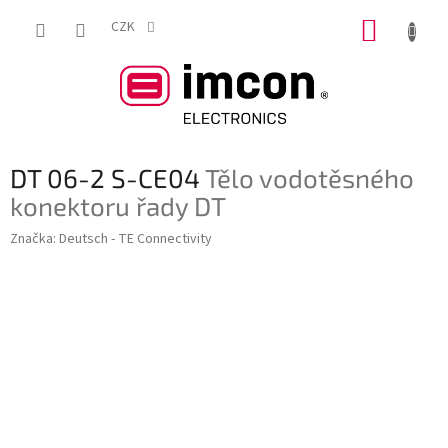
Přejít
NÁKUP
na
CZK
obsah
KOŠÍK
DT 06-2 S-CE04
Tělo vodotěsného
konektoru řady DT
Značka:
Deutsch - TE Connectivity