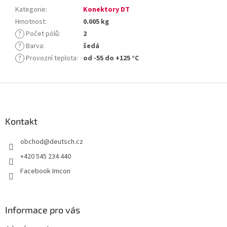
Kategorie
:
Konektory DT
Hmotnost
:
0.005 kg
?
Počet pólů
:
2
?
Barva
:
šedá
?
Provozní teplota
:
od -55 do +125 °C
Z
á
p
a
Kontakt
t
obchod
@
deutsch.cz
í
+420 545 234 440
Facebook Imcon
Informace pro vás