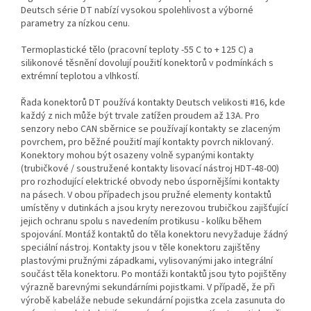
Deutsch série DT nabízí vysokou spolehlivost a výborné
parametry za nízkou cenu.
Termoplastické tělo (pracovní teploty -55 C to + 125 C) a
silikonové těsnění dovolují použití konektorů v podmínkách s
extrémní teplotou a vlhkostí.
Řada konektorů DT používá kontakty Deutsch velikosti #16, kde
každý z nich může být trvale zatížen proudem až 13A. Pro
senzory nebo CAN sběrnice se používají kontakty se zlaceným
povrchem, pro běžné použití mají kontakty povrch niklovaný.
Konektory mohou být osazeny volně sypanými kontakty
(trubičkové / soustružené kontakty lisovací nástroj HDT-48-00)
pro rozhodující elektrické obvody nebo úspornějšími kontakty
na pásech. V obou případech jsou pružné elementy kontaktů
umístěny v dutinkách a jsou kryty nerezovou trubičkou zajišťující
jejich ochranu spolu s navedením protikusu - kolíku během
spojování. Montáž kontaktů do těla konektoru nevyžaduje žádný
speciální nástroj. Kontakty jsou v těle konektoru zajištěny
plastovými pružnými západkami, vylisovanými jako integrální
součást těla konektoru. Po montáži kontaktů jsou tyto pojištěny
výrazně barevnými sekundárními pojistkami. V případě, že při
výrobě kabeláže nebude sekundární pojistka zcela zasunuta do