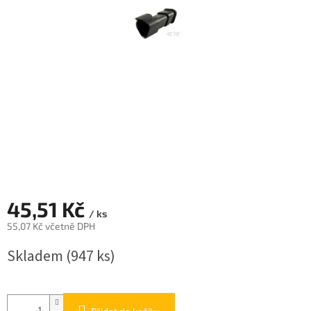
45,51 Kč
/ ks
55,07 Kč včetně DPH
Měrná
Skladem
(947 ks)
cena: