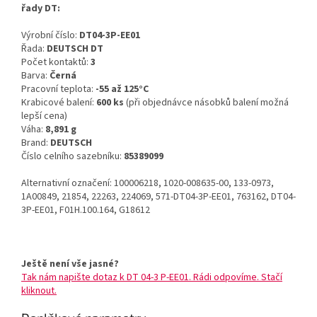
řady DT:
Výrobní číslo:
DT04-3P-EE01
Řada:
DEUTSCH DT
Počet kontaktů:
3
Barva:
Černá
Pracovní teplota:
-55 až 125°C
Krabicové balení:
600 ks
(při objednávce násobků balení možná
lepší cena)
Váha:
8,891 g
Brand:
DEUTSCH
Číslo celního sazebníku:
85389099
Alternativní označení: 100006218, 1020-008635-00, 133-0973,
1A00849, 21854, 22263, 224069, 571-DT04-3P-EE01, 763162, DT04-
3P-EE01, F01H.100.164, G18612
Ještě není vše jasné?
Tak nám napište dotaz k DT 04-3 P-EE01. Rádi odpovíme. Stačí
kliknout.