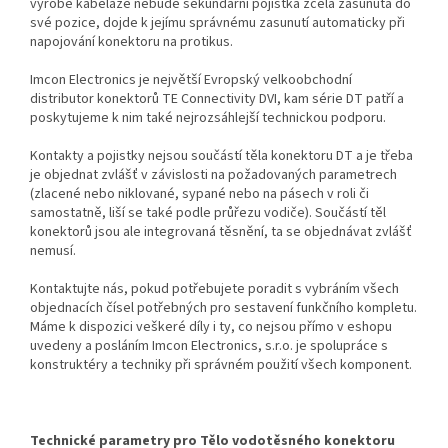
výrobě kabeláže nebude sekundární pojistka zcela zasunuta do
své pozice, dojde k jejímu správnému zasunutí automaticky při
napojování konektoru na protikus.
Imcon Electronics je největší Evropský velkoobchodní
distributor konektorů TE Connectivity DVI, kam série DT patří a
poskytujeme k nim také nejrozsáhlejší technickou podporu.
Kontakty a pojistky nejsou součástí těla konektoru DT a je třeba
je objednat zvlášť v závislosti na požadovaných parametrech
(zlacené nebo niklované, sypané nebo na pásech v roli či
samostatně, liší se také podle průřezu vodiče). Součástí těl
konektorů jsou ale integrovaná těsnění, ta se objednávat zvlášť
nemusí.
Kontaktujte nás, pokud potřebujete poradit s vybráním všech
objednacích čísel potřebných pro sestavení funkčního kompletu.
Máme k dispozici veškeré díly i ty, co nejsou přímo v eshopu
uvedeny a posláním Imcon Electronics, s.r.o. je spolupráce s
konstruktéry a techniky při správném použití všech komponent.
Technické parametry pro Tělo vodotěsného konektoru