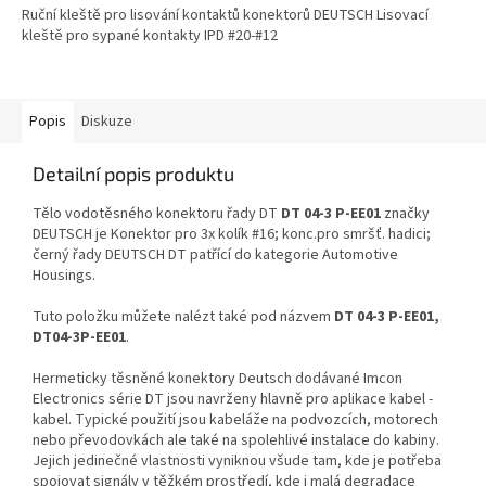
Ruční kleště pro lisování kontaktů konektorů DEUTSCH Lisovací
kleště pro sypané kontakty IPD #20-#12
Popis
Diskuze
Detailní popis produktu
Tělo vodotěsného konektoru řady DT
DT 04-3 P-EE01
značky
DEUTSCH je Konektor pro 3x kolík #16; konc.pro smršť. hadici;
černý řady DEUTSCH DT patřící do kategorie Automotive
Housings.
Tuto položku můžete nalézt také pod názvem
DT 04-3 P-EE01,
DT04-3P-EE01
.
Hermeticky těsněné konektory Deutsch dodávané Imcon
Electronics série DT jsou navrženy hlavně pro aplikace kabel -
kabel. Typické použití jsou kabeláže na podvozcích, motorech
nebo převodovkách ale také na spolehlivé instalace do kabiny.
Jejich jedinečné vlastnosti vyniknou všude tam, kde je potřeba
spojovat signály v těžkém prostředí, kde i malá degradace