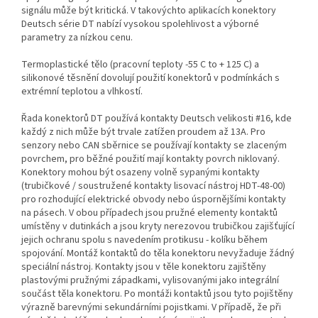
signálu může být kritická. V takovýchto aplikacích konektory
Deutsch série DT nabízí vysokou spolehlivost a výborné
parametry za nízkou cenu.
Termoplastické tělo (pracovní teploty -55 C to + 125 C) a
silikonové těsnění dovolují použití konektorů v podmínkách s
extrémní teplotou a vlhkostí.
Řada konektorů DT používá kontakty Deutsch velikosti #16, kde
každý z nich může být trvale zatížen proudem až 13A. Pro
senzory nebo CAN sběrnice se používají kontakty se zlaceným
povrchem, pro běžné použití mají kontakty povrch niklovaný.
Konektory mohou být osazeny volně sypanými kontakty
(trubičkové / soustružené kontakty lisovací nástroj HDT-48-00)
pro rozhodující elektrické obvody nebo úspornějšími kontakty
na pásech. V obou případech jsou pružné elementy kontaktů
umístěny v dutinkách a jsou kryty nerezovou trubičkou zajišťující
jejich ochranu spolu s navedením protikusu - kolíku během
spojování. Montáž kontaktů do těla konektoru nevyžaduje žádný
speciální nástroj. Kontakty jsou v těle konektoru zajištěny
plastovými pružnými západkami, vylisovanými jako integrální
součást těla konektoru. Po montáži kontaktů jsou tyto pojištěny
výrazně barevnými sekundárními pojistkami. V případě, že při