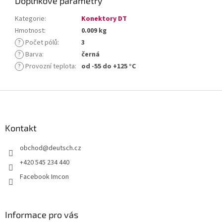
Doplňkové parametry
Kategorie
:
Konektory DT
Hmotnost
:
0.009 kg
?
Počet pólů
:
3
?
Barva
:
černá
?
Provozní teplota
:
od -55 do +125 °C
Z
á
p
a
Kontakt
t
obchod
@
deutsch.cz
í
+420 545 234 440
Facebook Imcon
Informace pro vás