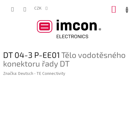
Přejít
NÁKUP
na
CZK
obsah
KOŠÍK
DT 04-3 P-EE01
Tělo vodotěsného
konektoru řady DT
Značka:
Deutsch - TE Connectivity