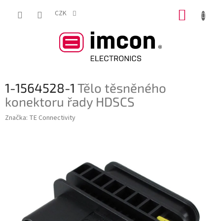
Přejít
NÁKUP
na
CZK
obsah
KOŠÍK
1-1564528-1
Tělo těsněného
konektoru řady HDSCS
Značka:
TE Connectivity