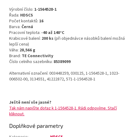
Výrobní číslo:
1-1564528-1
Řada:
HDSCS
Počet kontaktů:
16
Barva:
Černá
Pracovní teplota:
-40 až 140°C
Krabicové balení:
200 ks
(při objednávce násobků balení možná
lepší cena)
Váha:
28,566 g
Brand:
TE Connectivity
Číslo celního sazebníku:
85389099
Alternativní označení: 003448259, 030125, 1-1564528-1, 1023-
006502-00, 3134551, 41222872, 571-1-1564528-1
Ještě není vše jasné?
Tak nám napište dotaz k 1-1564528-1. Rádi odpovíme. Stačí
kliknout.
Doplňkové parametry