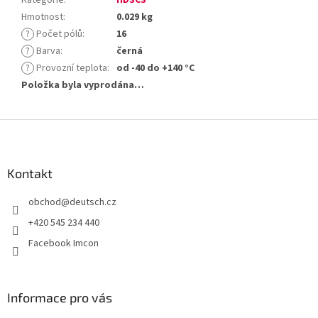
Kategorie
:
HDSCS
Hmotnost
:
0.029 kg
?
Počet pólů
:
16
?
Barva
:
černá
?
Provozní teplota
:
od -40 do +140 °C
Položka byla vyprodána…
Z
á
p
a
Kontakt
t
obchod
@
deutsch.cz
í
+420 545 234 440
Facebook Imcon
Informace pro vás