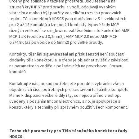
určeny pro aplikace v těžkém prostředí. Jsou těsněné na
strupeň krytí IP67 proti prachu a vodě, odolávají vysokým
vibracím a mohou být použity ve velkém rozsahu pracovních
teplot. Těla konektorů HDSCS jsou dodáváme v 5-ti velikostech
pro 2 až 18 kontaktů a lze použít kontakty typové řady MCP
různých velikostí se singlewireseal těsněním a to konkrétně AMP
MCP 1.5K (vodiče od 0,2mm2), AMP MCP 2.8 nebo AMP MCP
6.3/4.8K (až po vodiče do 6mm2) pro velké proudy.
Kontakty, těsnění siglewireseal ani příslušenství není součástí
dodávky těla konektoru a je třeba je objednat zvlášť v závislosti
na parametrech vodiče a požadavcích na povrchovou úpravu
kontaktů.
Kontaktujte nás, pokud potřebujete poradit s vybráním všech
objednacích čísel potřebných pro sestavení funkčního kompletu.
Máme k dispozici veškeré díly i ty, co nejsou přímo v eshopu
uvedeny a posláním Imcon Electronics, s.r.o. je spolupráce s
konstruktéry a techniky při správném použití všech komponent.
Technické parametry pro Tělo těsněného konektoru řady
HDSCS: