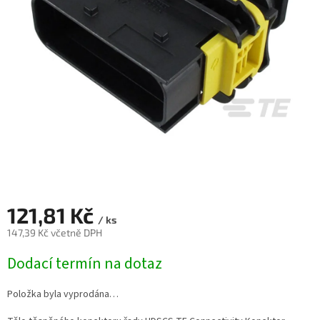
121,81 Kč
/ ks
147,39 Kč včetně DPH
Měrná
Dodací termín na dotaz
cena:
Položka byla vyprodána…