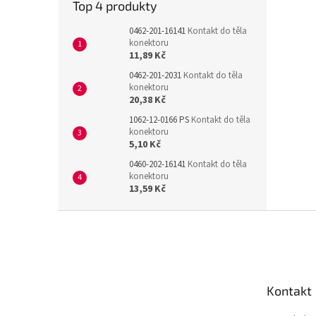
Top 4 produkty
0462-201-16141
Kontakt do těla
konektoru
11,89 Kč
0462-201-2031
Kontakt do těla
konektoru
20,38 Kč
1062-12-0166 PS
Kontakt do těla
konektoru
5,10 Kč
0460-202-16141
Kontakt do těla
konektoru
13,59 Kč
Z
á
p
a
t
Kontakt
í