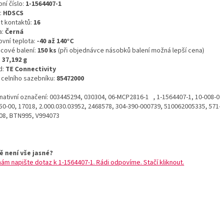
ní číslo:
1-1564407-1
:
HDSCS
t kontaktů:
16
a:
Černá
ovní teplota:
-40 až 140°C
icové balení:
150 ks
(při objednávce násobků balení možná lepší cena)
:
37,192 g
d:
TE Connectivity
o celního sazebníku:
85472000
rnativní označení: 003445294, 030304, 06-MCP2816-1 , 1-1564407-1, 10-008-0
50-00, 17018, 2.000.030.03952, 2468578, 304-390-000739, 510062005335, 571
108, BTN995, V994073
ě není vše jasné?
nám napište dotaz k 1-1564407-1. Rádi odpovíme. Stačí kliknout.