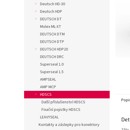
n
Deutsch HD-30
e
Deutsch HDP
l
DEUTSCH DT
Molex ML-XT
DEUTSCH DTM
DEUTSCH DTP
DEUTSCH HDP20
DEUTSCH DRC
Superseal 1.0
Superseal 1.5
AMPSEAL
AMP MCP
HDSCS
Popi
Další příslušenství HDSCS
Fixační pojistky HDSCS
LEAVYSEAL
Det
Kontakty a záslepky pro konektory
Tělo