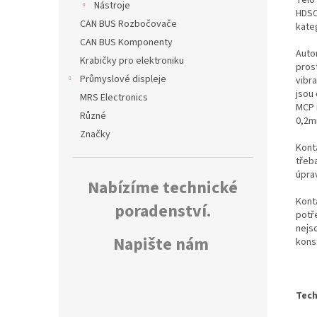
Nástroje
HDSCS
CAN BUS Rozbočovače
kate
CAN BUS Komponenty
Auto
Krabičky pro elektroniku
pros
Průmyslové displeje
vibr
jsou
MRS Electronics
MCP 
Různé
0,2m
Značky
Konta
třeb
úpra
Nabízíme technické
Kont
poradenství.
potř
nejs
Napište nám
kons
Tech