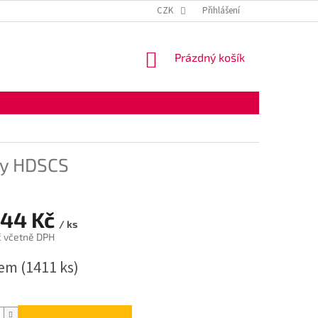
KONTAKTNÍ ÚDAJE
OBCHODNÍ PODMÍNKY
CZK
Přihlášení
OCHRANA OSOBNÍ
NÁKUPNÍ
Prázdný košík
KOŠÍK
dy HDSCS
,44 Kč
/ ks
č včetně DPH
dem
(1411 ks)