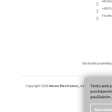
obcho
+420 5
Faceb
Obchodní podmínky
Tento web po
Copyright 2026
Imcon Electronics, s.r.o.
. Všechna práva
procházením 
používáním..
Nastaven