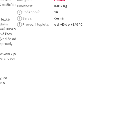
 patřící do
Hmotnost
:
0.037 kg
?
Počet pólů
:
16
?
Barva
:
černá
v těžkém
sokým
?
Provozní teplota
:
od -40 do +140 °C
ktorů HDSCS
ové řady
 (vodiče od
é proudy.
ektoru a je
povrchovou
y, co
ce s