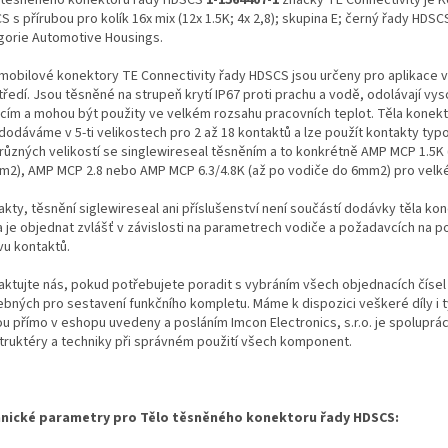
 s přírubou pro kolík 16x mix (12x 1.5K; 4x 2,8); skupina E; černý řady HDSCS
gorie Automotive Housings.
mobilové konektory TE Connectivity řady HDSCS jsou určeny pro aplikace 
tředí. Jsou těsněné na strupeň krytí IP67 proti prachu a vodě, odolávají vy
acím a mohou být použity ve velkém rozsahu pracovních teplot. Těla kone
 dodáváme v 5-ti velikostech pro 2 až 18 kontaktů a lze použít kontakty typ
různých velikostí se singlewireseal těsněním a to konkrétně AMP MCP 1.5K
m2), AMP MCP 2.8 nebo AMP MCP 6.3/4.8K (až po vodiče do 6mm2) pro velk
kty, těsnění siglewireseal ani příslušenství není součástí dodávky těla kon
a je objednat zvlášť v závislosti na parametrech vodiče a požadavcích na 
vu kontaktů.
aktujte nás, pokud potřebujete poradit s vybráním všech objednacích čísel
ebných pro sestavení funkčního kompletu. Máme k dispozici veškeré díly i t
ou přímo v eshopu uvedeny a posláním Imcon Electronics, s.r.o. je spoluprá
truktéry a techniky při správném použití všech komponent.
nické parametry pro Tělo těsněného konektoru řady HDSCS: