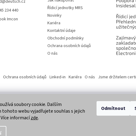
Jak nakupovat
Podpora 
d
@
deutsch.cz
Insidesa
Řídicí jednotky MRS
45 234 440
Novinky
Řídicí je
ook Imcon
Přehledn
Kariéra
užitečnýc
Kontaktní údaje
Zajímavý
Obchodní podmínky
zaklada
Ochrana osobních údajů
společno
Electroni
O nás
Ochrana osobních údajů
Linked-in
Kariéra
O nás
Jsme držitelem certi
užívá soubory cookie. Dalším
 vyhrazena.
Odmítnout
tohoto webu vyjadřujete souhlas s jejich
 Více informací
zde
.
í