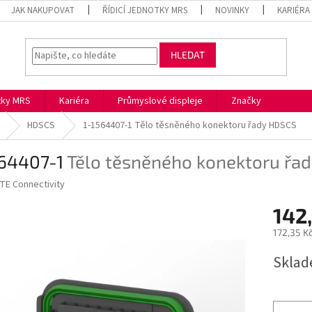
JAK NAKUPOVAT
ŘÍDICÍ JEDNOTKY MRS
NOVINKY
KARIÉRA
HLEDAT
otky MRS
Kariéra
Průmyslové displeje
Značky
HDSCS
1-1564407-1
Tělo těsněného konektoru řady HDSCS
564407-1
Tělo těsněného konektoru řa
TE Connectivity
142
172,35 K
Měrná
Skla
cena: