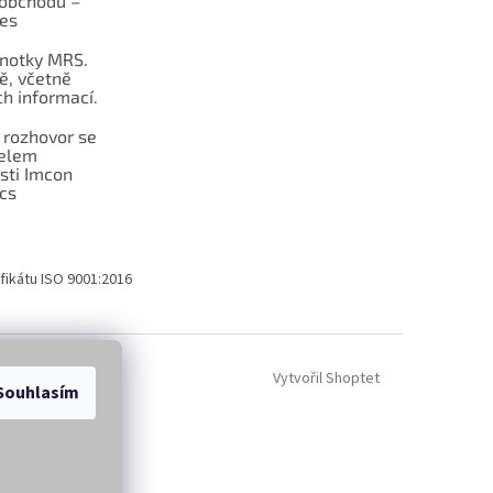
obchodu –
les
dnotky MRS.
ě, včetně
h informací.
 rozhovor se
telem
sti Imcon
cs
fikátu ISO 9001:2016
Vytvořil Shoptet
Souhlasím