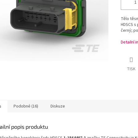
Tělo těs
HDSCS s p
černý; po
Detailní 
TISK
s
Podobné (16)
Diskuze
ailní popis produktu
 těsněného konektoru řady HDSCS
1-1564407-1
značky TE Connectivity je 