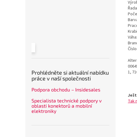
Výrob
Řada
Poče
Barv
Prac
Krab
Váha
Bran
Čísl
Alte
0064
1, 7
Prohlédněte si aktuální nabídku
práce v naší společnosti
Podpora obchodu – Insidesales
Ješt
Specialista technické podpory v
Tak 
oblasti konektorů a mobilní
elektroniky