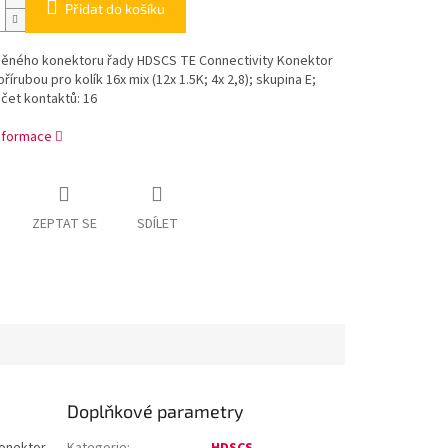
Přidat do košíku
něného konektoru řady HDSCS TE Connectivity Konektor
řírubou pro kolík 16x mix (12x 1.5K; 4x 2,8); skupina E;
čet kontaktů: 16
informace
ZEPTAT SE
SDÍLET
Doplňkové parametry
Konektor
Kategorie
:
HDSCS