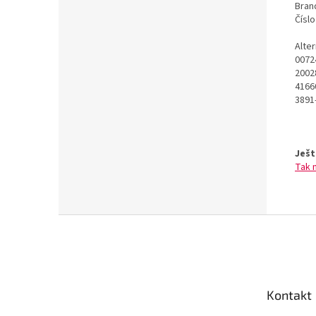
Bran
Čísl
Alte
0072
2002
4166
3891
Ješt
Tak 
Z
á
p
a
t
Kontakt
í