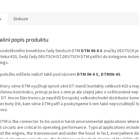
s
Diskuze
ailní popis produktu
 vodotěsného konektoru řady Deutsch DTM
DTM 06-6 S
značky DEUTSCH je
utinka #20, šedý řady DEUTSCH DT,DEUTSCH DTM patřící do kategorie Auto
ings.
 položku můžete nalézt také pod názvem
DTM 06-6 S, DTM06-6S
.
tory série DTM využívají oproti sérii DT menší kontakty velikosti #20 a maj
šenou konstrukci, princip práce s nimi je ale stejný jako o světoznámé nejr
e DT. Imcon Electronics je největší Evropský velkoobchodní distributor kon
ectivity DVI, kam série DTM patří a poskytujeme k nim také nejrozsáhlejší 
oru.
DTM is the connector to be used in harsh environmental applications where 
l circuits are critical to operating performance. Typical applications includ
nd the engine, the transmission and under the hood. In fact, everywhere da