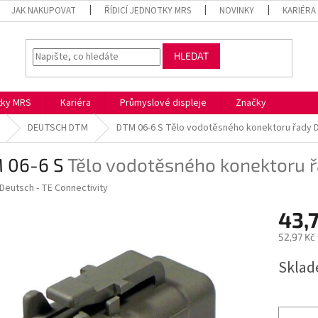
JAK NAKUPOVAT
ŘÍDICÍ JEDNOTKY MRS
NOVINKY
KARIÉRA
HLEDAT
otky MRS
Kariéra
Průmyslové displeje
Značky
DEUTSCH DTM
DTM 06-6 S
Tělo vodotěsného konektoru řady 
 06-6 S
Tělo vodotěsného konektoru 
Deutsch - TE Connectivity
43,
52,97 Kč
Měrná
Skla
cena: