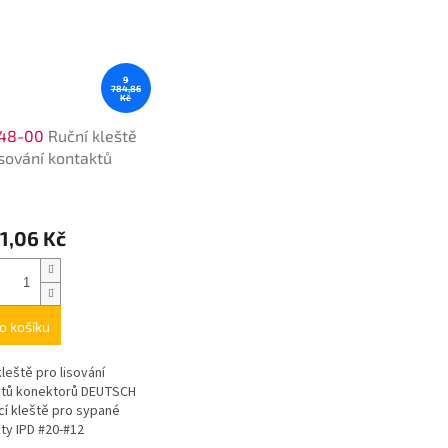
9
784,86
Kč
48-00
Ruční kleště
isování kontaktů
ktorů
1,06 Kč
o košíku
kleště pro lisování
ktů konektorů DEUTSCH
cí kleště pro sypané
ty IPD #20-#12