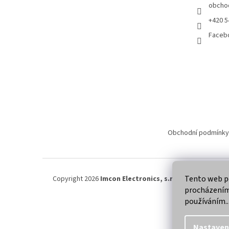
obcho
+420 5
Faceb
Obchodní podmínky
Tento web po
Copyright 2026
Imcon Electronics, s.r.o.
. Všechna práva
procházením 
používáním..
Nastaven