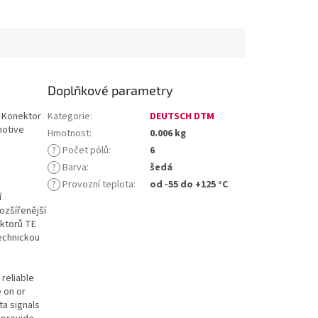
Doplňkové parametry
 Konektor
Kategorie
:
DEUTSCH DTM
motive
Hmotnost
:
0.006 kg
?
Počet pólů
:
6
?
Barva
:
šedá
?
Provozní teplota
:
od -55 do +125 °C
í
ozšířenější
ektorů TE
technickou
reliable
e on or
ta signals