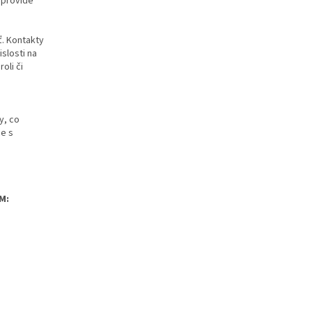
l provide
ť. Kontakty
slosti na
oli či
y, co
ce s
M: