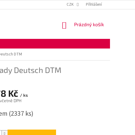
KONTAKTNÍ ÚDAJE
OBCHODNÍ PODMÍNKY
CZK
Přihlášení
OCHRANA OSOBNÍ
NÁKUPNÍ
Prázdný košík
KOŠÍK
Deutsch DTM
řady Deutsch DTM
78 Kč
/ ks
 včetně DPH
dem
(2337 ks)