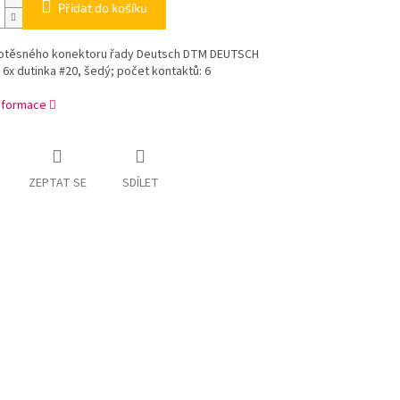
Přidat do košíku
otěsného konektoru řady Deutsch DTM DEUTSCH
6x dutinka #20, šedý; počet kontaktů: 6
informace
ZEPTAT SE
SDÍLET