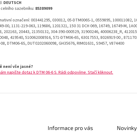
d:
DEUTSCH
o celního sazebníku:
85389099
rnativní označení: 003441295, 030012, 05-DTM006S-1, 0559895, 100011082, 1
49-00, 1131-219-063, 119686, 1201321, 150 31 DCH 069, 16749, 16749-M, 1A0
8, 202163, 20443, 21350132, 304-390-000529, 31900246, 40006238_R, 412015
0048, 419540, 510062008916, 571-DTM06-6S, 63017553, 8026919 00 , 871170
-08, DTM06-6S, DUT0202060098, GH35676, RIM01631, S9457, V874400
ě není vše jasné?
nám napište dotaz k DTM 06-6 S. Rádi odpovíme. Stačí kliknout.
Informace pro vás
Novinky