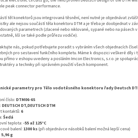
itical electronic circuits go, the field proven Deutsch design of the DTM wil
able peak connector performance.
ástí těl konektorů jsou integrovaná těsnění, není nutné je objednávat zvláš
istky ale nejsou součástí těla konektoru DTM a je třeba je doobjednat v závi
dovaných parametrech (zlacené nebo niklované, sypané nebo na pásech v r
tatně, liší se také podle průřezu vodiče).
aktujte nás, pokud potřebujete poradit s vybráním všech objednacích čísel
ebných pro sestavení funkčního kompletu. Máme k dispozici veškeré díly i t
ou přímo v eshopu uvedeny a posláním Imcon Electronics, s.r.o. je spoluprá
truktéry a techniky při správném použití všech komponent.
nické parametry pro Tělo vodotěsného konektoru řady Deutsch DT
ní číslo:
DTM06-6S
:
DEUTSCH DT,DEUTSCH DTM
t kontaktů:
6
a:
Šedá
ovní teplota:
-55 až 125°C
icové balení:
1300 ks
(při objednávce násobků balení možná lepší cena)
:
5,96 g