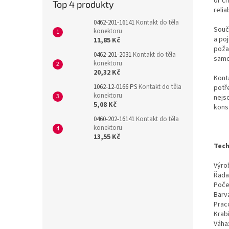
or cr
Top 4 produkty
reli
0462-201-16141
Kontakt do těla
Souč
konektoru
a poj
11,85 Kč
poža
0462-201-2031
Kontakt do těla
samos
konektoru
20,32 Kč
Kont
1062-12-0166 PS
Kontakt do těla
potř
konektoru
nejs
5,08 Kč
kons
0460-202-16141
Kontakt do těla
konektoru
13,55 Kč
Tech
Výrob
Řada
Poče
Barv
Prac
Krab
Váha