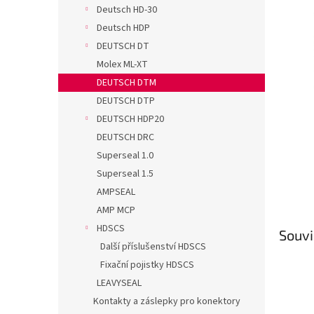
n
Deutsch HD-30
e
Deutsch HDP
l
DEUTSCH DT
Molex ML-XT
DEUTSCH DTM
DEUTSCH DTP
DEUTSCH HDP20
DEUTSCH DRC
Superseal 1.0
Superseal 1.5
AMPSEAL
AMP MCP
HDSCS
Souvi
Další příslušenství HDSCS
Fixační pojistky HDSCS
LEAVYSEAL
Kontakty a záslepky pro konektory