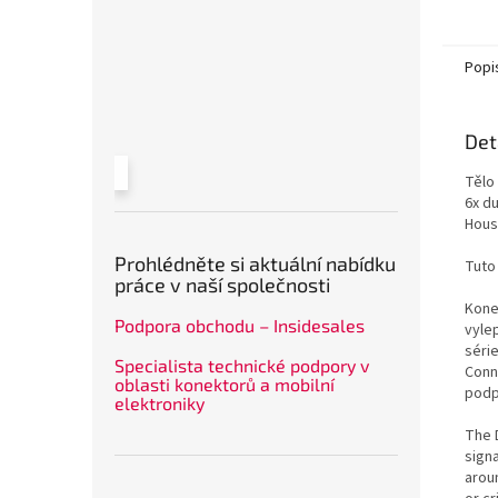
Popi
Det
Tělo
6x d
Hous
Prohlédněte si aktuální nabídku
Tuto
práce v naší společnosti
Konek
Podpora obchodu – Insidesales
vylep
séri
Specialista technické podpory v
Conn
oblasti konektorů a mobilní
podp
elektroniky
The 
signa
arou