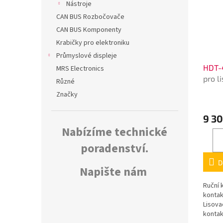
Nástroje
CAN BUS Rozbočovače
CAN BUS Komponenty
Krabičky pro elektroniku
Průmyslové displeje
HDT-
MRS Electronics
pro l
Různé
kone
Značky
9 30
Nabízíme technické
poradenství.
D
Napište nám
Ruční 
konta
Lisova
kontak