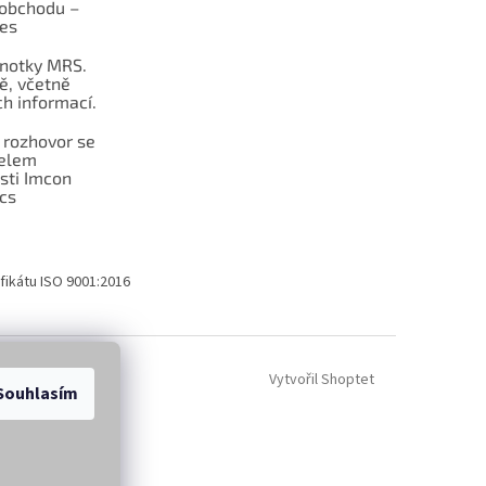
obchodu –
les
dnotky MRS.
ě, včetně
h informací.
 rozhovor se
telem
sti Imcon
cs
fikátu ISO 9001:2016
Vytvořil Shoptet
Souhlasím