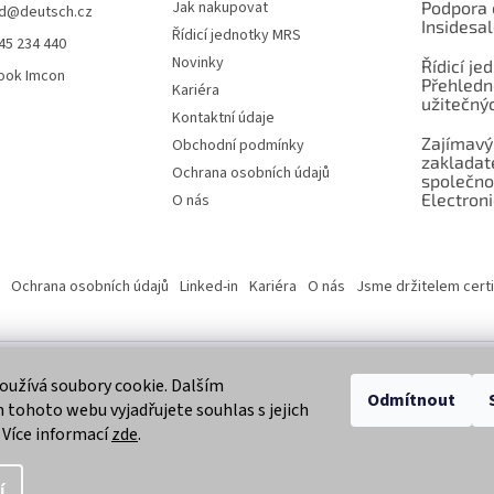
Jak nakupovat
Podpora 
d
@
deutsch.cz
Insidesa
Řídicí jednotky MRS
45 234 440
Novinky
Řídicí je
ook Imcon
Přehledn
Kariéra
užitečnýc
Kontaktní údaje
Zajímavý
Obchodní podmínky
zaklada
Ochrana osobních údajů
společno
Electroni
O nás
Ochrana osobních údajů
Linked-in
Kariéra
O nás
Jsme držitelem certi
užívá soubory cookie. Dalším
 vyhrazena.
Odmítnout
tohoto webu vyjadřujete souhlas s jejich
 Více informací
zde
.
í