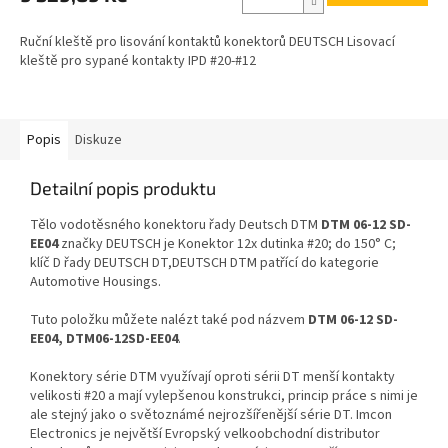
Ruční kleště pro lisování kontaktů konektorů DEUTSCH Lisovací
kleště pro sypané kontakty IPD #20-#12
Popis
Diskuze
Detailní popis produktu
Tělo vodotěsného konektoru řady Deutsch DTM
DTM 06-12 SD-
EE04
značky DEUTSCH je Konektor 12x dutinka #20; do 150° C;
klíč D řady DEUTSCH DT,DEUTSCH DTM patřící do kategorie
Automotive Housings.
Tuto položku můžete nalézt také pod názvem
DTM 06-12 SD-
EE04, DTM06-12SD-EE04
.
Konektory série DTM využívají oproti sérii DT menší kontakty
velikosti #20 a mají vylepšenou konstrukci, princip práce s nimi je
ale stejný jako o světoznámé nejrozšířenější série DT. Imcon
Electronics je největší Evropský velkoobchodní distributor