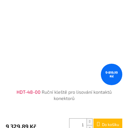
9 815,19
Kč
HDT-48-00
Ruční kleště pro lisování kontaktů
konektorů
Do košíku
9 329,89 Kč