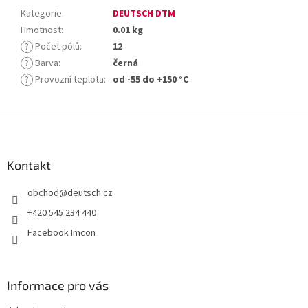
Kategorie
:
DEUTSCH DTM
Hmotnost
:
0.01 kg
?
Počet pólů
:
12
?
Barva
:
černá
?
Provozní teplota
:
od -55 do +150 °C
Z
á
p
a
Kontakt
t
obchod
@
deutsch.cz
í
+420 545 234 440
Facebook Imcon
Informace pro vás