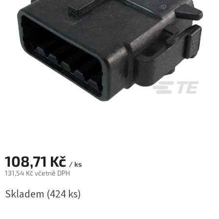
108,71 Kč
/ ks
131,54 Kč včetně DPH
Měrná
Skladem
(424 ks)
cena: