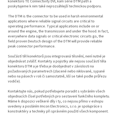
konektorů TE Connectivity DVI, kam série DTM patří a
poskytujeme k nim také nejrozsáhlejší technickou podporu.
The DTM is the connector to be used in harsh environmental
applications where reliable signal circuits are critical to
operating performance. Typical applications include on or
around the engine, the transmission and under the hood. In fact,
everywhere data signals or critical electronic circuits go, the
field proven Deutsch design of the DTM will provide reliable
peak connector performance.
Součástí těl konektorů jsou integrovaná těsnění, není nutné je
objednávat zvlášť. Kontakty a pojistky ale nejsou součástí těla
konektoru DTM a je třeba je doobjednat v závislosti na
požadovaných parametrech (zlacené nebo niklované, sypané
nebo na pásech v roli či samostatně, liší se také podle průřezu
vodiče).
Kontaktujte nás, pokud potřebujete poradit s vybráním všech
objednacích čísel potřebných pro sestavení funkčního kompletu.
Máme k dispozici veškeré díly i ty, co nejsou přímo v eshopu
uvedeny a posláním Imcon Electronics, s.r.o. je spolupráce s
konstruktéry a techniky při správném použití všech komponent.