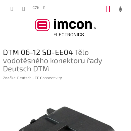
Přejít
NÁKUP
na
CZK
obsah
KOŠÍK
DTM 06-12 SD-EE04
Tělo
vodotěsného konektoru řady
Deutsch DTM
Značka:
Deutsch - TE Connectivity