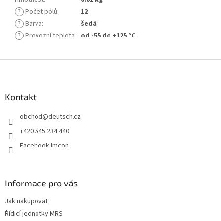
?
Počet pólů
:
12
?
Barva
:
šedá
?
Provozní teplota
:
od -55 do +125 °C
Z
á
p
a
Kontakt
t
obchod
@
deutsch.cz
í
+420 545 234 440
Facebook Imcon
Informace pro vás
Jak nakupovat
Řídicí jednotky MRS