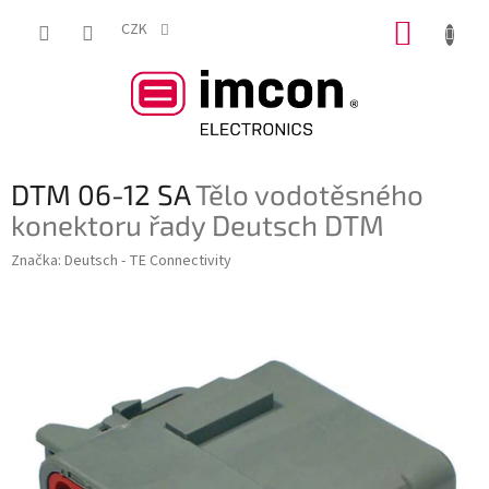
Přejít
NÁKUP
na
CZK
obsah
KOŠÍK
DTM 06-12 SA
Tělo vodotěsného
konektoru řady Deutsch DTM
Značka:
Deutsch - TE Connectivity