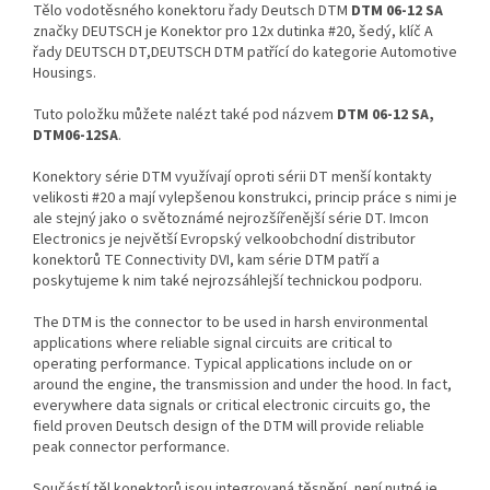
Tělo vodotěsného konektoru řady Deutsch DTM
DTM 06-12 SA
značky DEUTSCH je Konektor pro 12x dutinka #20, šedý, klíč A
řady DEUTSCH DT,DEUTSCH DTM patřící do kategorie Automotive
Housings.
Tuto položku můžete nalézt také pod názvem
DTM 06-12 SA,
DTM06-12SA
.
Konektory série DTM využívají oproti sérii DT menší kontakty
velikosti #20 a mají vylepšenou konstrukci, princip práce s nimi je
ale stejný jako o světoznámé nejrozšířenější série DT. Imcon
Electronics je největší Evropský velkoobchodní distributor
konektorů TE Connectivity DVI, kam série DTM patří a
poskytujeme k nim také nejrozsáhlejší technickou podporu.
The DTM is the connector to be used in harsh environmental
applications where reliable signal circuits are critical to
operating performance. Typical applications include on or
around the engine, the transmission and under the hood. In fact,
everywhere data signals or critical electronic circuits go, the
field proven Deutsch design of the DTM will provide reliable
peak connector performance.
Součástí těl konektorů jsou integrovaná těsnění, není nutné je