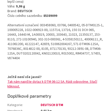
lepší cena)
Váha:
9,86 g
Brand:
DEUTSCH
Číslo celního sazebníku:
85389099
Alternativní označení: 003458060, 03766, 0400542, 05-DTM012S-1,
100005228, 1022-006923-00, 115714, 13716, 150 31 DCH 065,
16443, 16443-M, 1A00019, 20003, 203643, 21023, 21350137, 253-
8110, 272-10100940, 302-310-000361, 4-5358150111, 40006111_R,
411061200, 41222147, 42659, 510062004167, 571-DTM06-12SA,
7076836C, 8014822 00, 8105, 871170130, 93212-3891-08, DTM06-
12SA, DUT0202120042, KN02120010, R015002, RIM04737, S7455,
V874404
Ještě není vše jasné?
Tak nám napište dotaz k DTM 06-12 SA. Rádi odpovíme. Stačí
kliknout.
Doplňkové parametry
Kategorie
:
DEUTSCH DTM
Hmotnost
:
0.01 kg