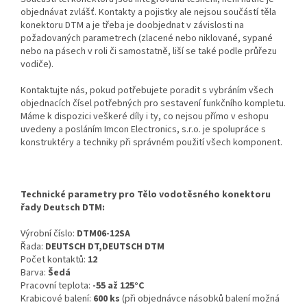
objednávat zvlášť. Kontakty a pojistky ale nejsou součástí těla
konektoru DTM a je třeba je doobjednat v závislosti na
požadovaných parametrech (zlacené nebo niklované, sypané
nebo na pásech v roli či samostatně, liší se také podle průřezu
vodiče).
Kontaktujte nás, pokud potřebujete poradit s vybráním všech
objednacích čísel potřebných pro sestavení funkčního kompletu.
Máme k dispozici veškeré díly i ty, co nejsou přímo v eshopu
uvedeny a posláním Imcon Electronics, s.r.o. je spolupráce s
konstruktéry a techniky při správném použití všech komponent.
Technické parametry pro Tělo vodotěsného konektoru
řady Deutsch DTM:
Výrobní číslo:
DTM06-12SA
Řada:
DEUTSCH DT,DEUTSCH DTM
Počet kontaktů:
12
Barva:
Šedá
Pracovní teplota:
-55 až 125°C
Krabicové balení:
600 ks
(při objednávce násobků balení možná