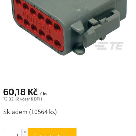
60,18 Kč
/ ks
72,82 Kč včetně DPH
Měrná
Skladem
(10564 ks)
cena: