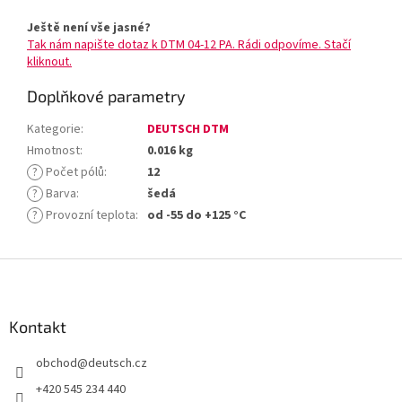
Ještě není vše jasné?
Tak nám napište dotaz k DTM 04-12 PA. Rádi odpovíme. Stačí
kliknout.
Doplňkové parametry
Kategorie
:
DEUTSCH DTM
Hmotnost
:
0.016 kg
?
Počet pólů
:
12
?
Barva
:
šedá
?
Provozní teplota
:
od -55 do +125 °C
Z
á
p
a
Kontakt
t
obchod
@
deutsch.cz
í
+420 545 234 440