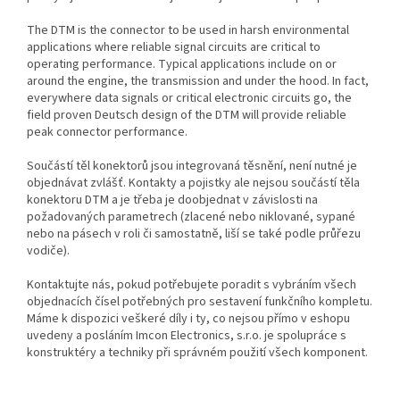
The DTM is the connector to be used in harsh environmental
applications where reliable signal circuits are critical to
operating performance. Typical applications include on or
around the engine, the transmission and under the hood. In fact,
everywhere data signals or critical electronic circuits go, the
field proven Deutsch design of the DTM will provide reliable
peak connector performance.
Součástí těl konektorů jsou integrovaná těsnění, není nutné je
objednávat zvlášť. Kontakty a pojistky ale nejsou součástí těla
konektoru DTM a je třeba je doobjednat v závislosti na
požadovaných parametrech (zlacené nebo niklované, sypané
nebo na pásech v roli či samostatně, liší se také podle průřezu
vodiče).
Kontaktujte nás, pokud potřebujete poradit s vybráním všech
objednacích čísel potřebných pro sestavení funkčního kompletu.
Máme k dispozici veškeré díly i ty, co nejsou přímo v eshopu
uvedeny a posláním Imcon Electronics, s.r.o. je spolupráce s
konstruktéry a techniky při správném použití všech komponent.