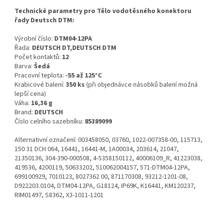
Technické parametry pro Tělo vodotěsného konektoru
řady Deutsch DTM:
Výrobní číslo:
DTM04-12PA
Řada:
DEUTSCH DT,DEUTSCH DTM
Počet kontaktů:
12
Barva:
Šedá
Pracovní teplota:
-55 až 125°C
Krabicové balení:
350 ks
(při objednávce násobků balení možná
lepší cena)
Váha:
16,36 g
Brand:
DEUTSCH
Číslo celního sazebníku:
85389099
Alternativní označení: 003458050, 03760, 1022-007358-00, 115713,
150 31 DCH 064, 16441, 16441-M, 1A00034, 203614, 21047,
21350136, 304-390-000508, 4-5358150112, 40006109_R, 41223038,
419536, 4200119, 50633202, 510062004157, 571-DTM04-12PA,
699100929, 7010123, 8027362 00, 871170308, 93212-1201-08,
D922203.0104, DTM04-12PA, G18124, IP69K, K16441, KM120237,
RIM01497, S8362, X3-1011-1201