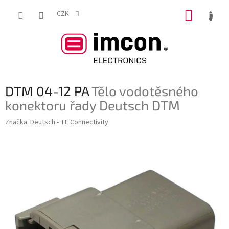
Přejít
NÁKUP
na
CZK
obsah
KOŠÍK
DTM 04-12 PA
Tělo vodotěsného
konektoru řady Deutsch DTM
Značka:
Deutsch - TE Connectivity