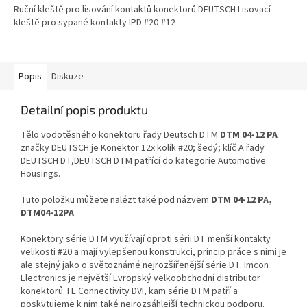
Ruční kleště pro lisování kontaktů konektorů DEUTSCH Lisovací
kleště pro sypané kontakty IPD #20-#12
Popis
Diskuze
Detailní popis produktu
Tělo vodotěsného konektoru řady Deutsch DTM
DTM 04-12 PA
značky DEUTSCH je Konektor 12x kolík #20; šedý; klíč A řady
DEUTSCH DT,DEUTSCH DTM patřící do kategorie Automotive
Housings.
Tuto položku můžete nalézt také pod názvem
DTM 04-12 PA,
DTM04-12PA
.
Konektory série DTM využívají oproti sérii DT menší kontakty
velikosti #20 a mají vylepšenou konstrukci, princip práce s nimi je
ale stejný jako o světoznámé nejrozšířenější série DT. Imcon
Electronics je největší Evropský velkoobchodní distributor
konektorů TE Connectivity DVI, kam série DTM patří a
poskytujeme k nim také nejrozsáhlejší technickou podporu.