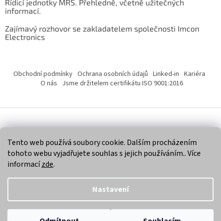
Řídicí jednotky MRS. Přehledně, včetně užitečných
informací.
Zajímavý rozhovor se zakladatelem společnosti Imcon
Electronics
Obchodní podmínky
Ochrana osobních údajů
Linked-in
Kariéra
O nás
Jsme držitelem certifikátu ISO 9001:2016
Vytvořil Shoptet
Tento web používá soubory cookie. Dalším procházením
tohoto webu vyjadřujete souhlas s jejich používáním.. Více
Copyright 2026
Imcon Electronics, s.r.o.
. Všechna práva
informací
zde
.
vyhrazena.
Nastavení