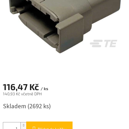
116,47 Kč
/ ks
140,93 Kč včetně DPH
Měrná
Skladem
(2692 ks)
cena: