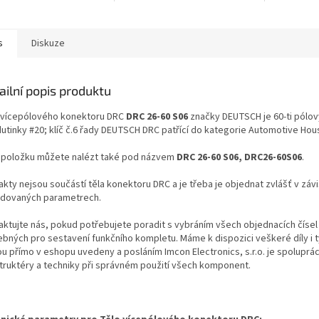
s
Diskuze
ailní popis produktu
 vícepólového konektoru DRC
DRC 26-60 S06
značky DEUTSCH je 60-ti pólo
dutinky #20; klíč č.6 řady DEUTSCH DRC patřící do kategorie Automotive Hou
 položku můžete nalézt také pod názvem
DRC 26-60 S06, DRC26-60S06
.
kty nejsou součástí těla konektoru DRC a je třeba je objednat zvlášť v závi
dovaných parametrech.
aktujte nás, pokud potřebujete poradit s vybráním všech objednacích čísel
ebných pro sestavení funkčního kompletu. Máme k dispozici veškeré díly i t
ou přímo v eshopu uvedeny a posláním Imcon Electronics, s.r.o. je spoluprá
truktéry a techniky při správném použití všech komponent.