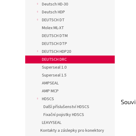
n
Deutsch HD-30
e
Deutsch HDP
l
DEUTSCH DT
Molex ML-XT
DEUTSCH DTM
DEUTSCH DTP
DEUTSCH HDP20
DEUTSCH DRC
Superseal 1.0
Superseal 1.5
AMPSEAL
AMP MCP
HDSCS
Souvi
Další příslušenství HDSCS
Fixační pojistky HDSCS
LEAVYSEAL
Kontakty a záslepky pro konektory