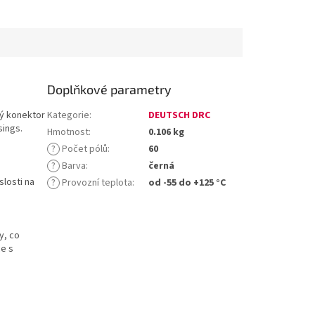
Doplňkové parametry
vý konektor
Kategorie
:
DEUTSCH DRC
sings.
Hmotnost
:
0.106 kg
?
Počet pólů
:
60
?
Barva
:
černá
slosti na
?
Provozní teplota
:
od -55 do +125 °C
y, co
ce s