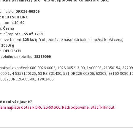
nické parametry pro Tělo vícepólového konektoru DRC:
ní číslo:
DRC26-60S06
:
DEUTSCH DRC
t kontaktů:
60
a:
Černá
ovní teplota:
-55 až 125°C
icové balení:
125 ks
(při objednávce násobků balení možná lepší cena)
:
105,6 g
d:
DEUTSCH
o celního sazebníku:
85389099
rnativní označení: 080-0026-0002, 1026-005213-00, 1A00003, 21350154, 32209
660-1, 4-5358150125, 53 RS 301430, 571-DRC26-60S06, 62309, 93160-9090-10
0037, DRC26-60S-06, TW02466
ě není vše jasné?
nám napište dotaz k DRC 26-60 S06. Rádi odpovíme. Stačí kliknout.