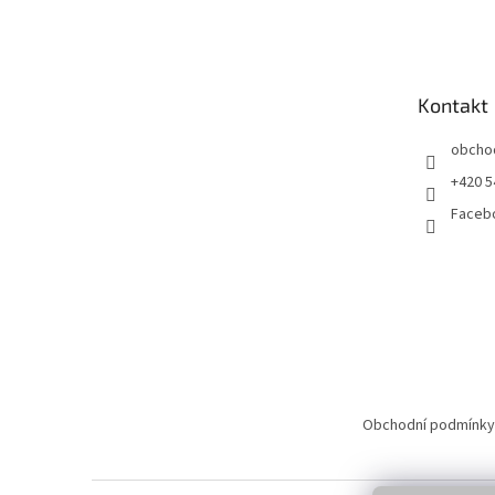
á
p
a
t
Kontakt
í
obcho
+420 5
Faceb
Obchodní podmínky