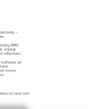
obchodu –
les
dnotky MRS.
ě, včetně
h informací.
 rozhovor se
telem
sti Imcon
cs
fikátu ISO 9001:2016