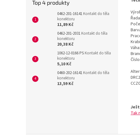
Tech
Top 4 produkty
Výrob
0462-201-16141
Kontakt do těla
Řada
konektoru
Poče
11,89 Kč
Barv
0462-201-2031
Kontakt do těla
Prac
konektoru
Krab
20,38 Kč
Váha
1062-12-0166 PS
Kontakt do těla
Bran
konektoru
Čísl
5,10 Kč
Alte
0460-202-16141
Kontakt do těla
DRC2
konektoru
CCZ0
13,59 Kč
Ješt
Tak 
Z