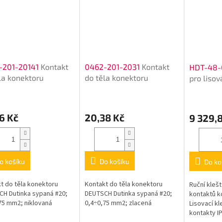
-201-20141
Kontakt
0462-201-2031
Kontakt
HDT-48
la konektoru
do těla konektoru
pro lisov
konektor
6 Kč
20,38 Kč
9 329,
o košíku
Do košíku
Do ko
t do těla konektoru
Kontakt do těla konektoru
Ruční klešt
H Dutinka sypaná #20;
DEUTSCH Dutinka sypaná #20;
kontaktů 
75 mm2; niklovaná
0,4÷0,75 mm2; zlacená
Lisovací k
kontakty I