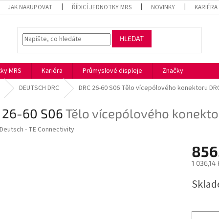
JAK NAKUPOVAT
ŘÍDICÍ JEDNOTKY MRS
NOVINKY
KARIÉRA
HLEDAT
otky MRS
Kariéra
Průmyslové displeje
Značky
DEUTSCH DRC
DRC 26-60 S06
Tělo vícepólového konektoru DR
 26-60 S06
Tělo vícepólového konekt
Deutsch - TE Connectivity
856
1 036,14
Měrná
Skla
cena: