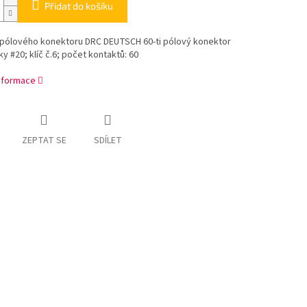
Přidat do košíku
epólového konektoru DRC DEUTSCH 60-ti pólový konektor
ky #20; klíč č.6; počet kontaktů: 60
informace
ZEPTAT SE
SDÍLET