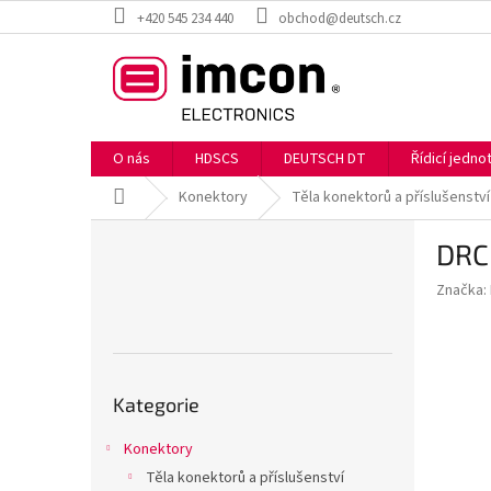
Přejít
+420 545 234 440
obchod@deutsch.cz
na
obsah
O nás
HDSCS
DEUTSCH DT
Řídicí jedn
Domů
Konektory
Těla konektorů a příslušenství
P
DRC
o
s
Značka:
t
r
a
n
Přeskočit
n
Kategorie
kategorie
í
p
Konektory
a
Těla konektorů a příslušenství