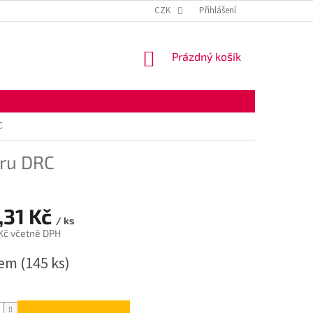
KONTAKTNÍ ÚDAJE
OBCHODNÍ PODMÍNKY
CZK
Přihlášení
OCHRANA OSOBNÍ
NÁKUPNÍ
Prázdný košík
KOŠÍK
C
oru DRC
,31 Kč
/ ks
 Kč včetně DPH
dem
(145 ks)