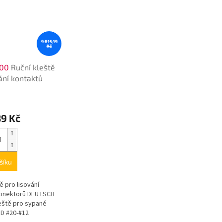
9 815,19
Kč
-00
Ruční kleště
ání kontaktů
ů
89 Kč
šíku
ě pro lisování
konektorů DEUTSCH
leště pro sypané
PD #20-#12