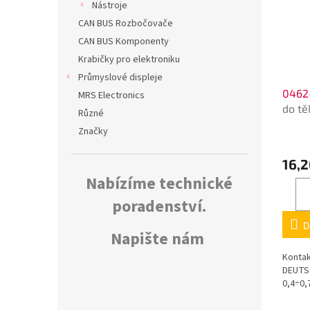
Nástroje
CAN BUS Rozbočovače
CAN BUS Komponenty
Krabičky pro elektroniku
Průmyslové displeje
0462
MRS Electronics
do tě
Různé
Značky
16,2
Nabízíme technické
poradenství.
D
Napište nám
Kontak
DEUTSC
0,4÷0,