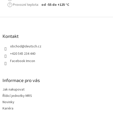
?
Provozní teplota
:
od -55 do +125 °C
Z
á
p
a
Kontakt
t
obchod
@
deutsch.cz
í
+420 545 234 440
Facebook Imcon
Informace pro vás
Jak nakupovat
Řídicí jednotky MRS
Novinky
Kariéra