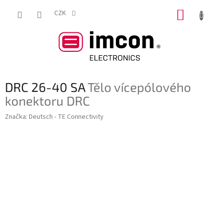
Přejít
NÁKUP
na
CZK
obsah
KOŠÍK
DRC 26-40 SA
Tělo vícepólového
konektoru DRC
Značka:
Deutsch - TE Connectivity