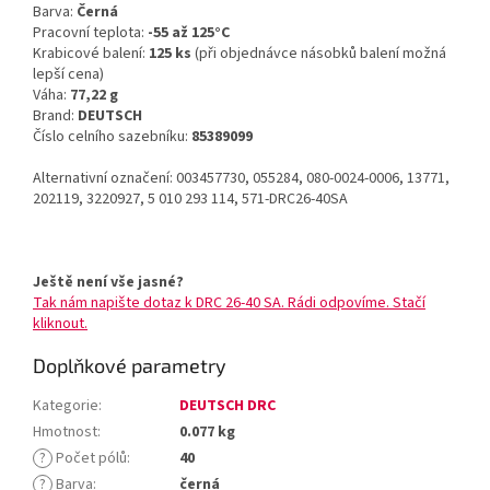
Barva:
Černá
Pracovní teplota:
-55 až 125°C
Krabicové balení:
125 ks
(při objednávce násobků balení možná
lepší cena)
Váha:
77,22 g
Brand:
DEUTSCH
Číslo celního sazebníku:
85389099
Alternativní označení: 003457730, 055284, 080-0024-0006, 13771,
202119, 3220927, 5 010 293 114, 571-DRC26-40SA
Ještě není vše jasné?
Tak nám napište dotaz k DRC 26-40 SA. Rádi odpovíme. Stačí
kliknout.
Doplňkové parametry
Kategorie
:
DEUTSCH DRC
Hmotnost
:
0.077 kg
?
Počet pólů
:
40
?
Barva
:
černá