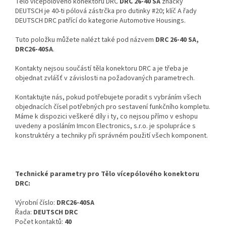
Tělo vícepólového konektoru DRC
DRC 26-40 SA
značky
DEUTSCH je 40-ti pólová zástrčka pro dutinky #20; klíč A řady
DEUTSCH DRC patřící do kategorie Automotive Housings.
Tuto položku můžete nalézt také pod názvem
DRC 26-40 SA,
DRC26-40SA
.
Kontakty nejsou součástí těla konektoru DRC a je třeba je
objednat zvlášť v závislosti na požadovaných parametrech.
Kontaktujte nás, pokud potřebujete poradit s vybráním všech
objednacích čísel potřebných pro sestavení funkčního kompletu.
Máme k dispozici veškeré díly i ty, co nejsou přímo v eshopu
uvedeny a posláním Imcon Electronics, s.r.o. je spolupráce s
konstruktéry a techniky při správném použití všech komponent.
Technické parametry pro Tělo vícepólového konektoru
DRC:
Výrobní číslo:
DRC26-40SA
Řada:
DEUTSCH DRC
Počet kontaktů:
40