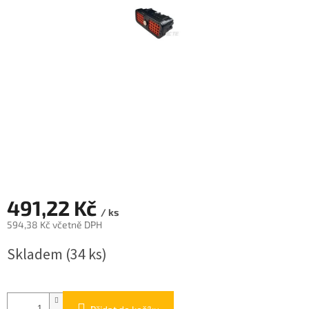
491,22 Kč
/ ks
594,38 Kč včetně DPH
Měrná
Skladem
(34 ks)
cena: