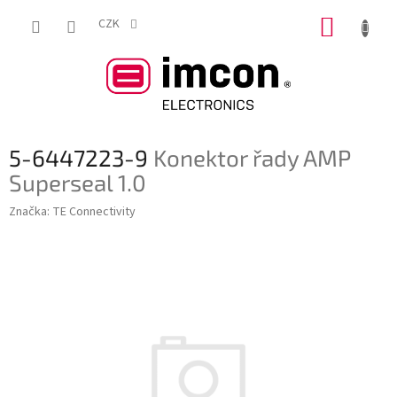
Přejít
NÁKUP
na
CZK
obsah
KOŠÍK
5-6447223-9
Konektor řady AMP
Superseal 1.0
Značka:
TE Connectivity