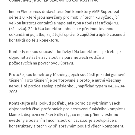
Connectivity je SUPER SEAL 44POS CAP ASSY H AU.
Imcon Electronics dodává těsněné konektory AMP Superseal
série 1.0, které jsou navrženy pro mobilní techniku vyžadující
velkou hustotu kontaktů a napojení typu Kabel (zástrčka)-PCB
(zásuvka). Zástrčka konektoru obsahuje předmontovanou
sekundární pojistku, zajišťující správné zajištění a úplné zasunutí
kontaktů do těla konektoru.
Kontakty nejsou součástí dodávky těla konektoru a je třeba je
objednat zvlášť v závislosti na parametrech vodiče a
požadavcích na povrchovou úpravu.
Protože jsou konektory těsněny, jejich součástí je zadní gumové
těsnění. Toto těsnění je perforované a proto je nutné všechny
nepoužité pozice zaslepit záslepkou, například typem 0413-204-
2005.
Kontaktujte nás, pokud potřebujete poradit s vybráním všech
objednacích čísel potřebných pro sestavení funkčního kompletu.
Máme k dispozici veškeré díly i ty, co nejsou přímo v eshopu
uvedeny a posláním Imcon Electronics, s.r.o. je spolupráce s
konstruktéry a techniky při správném použití všech komponent.