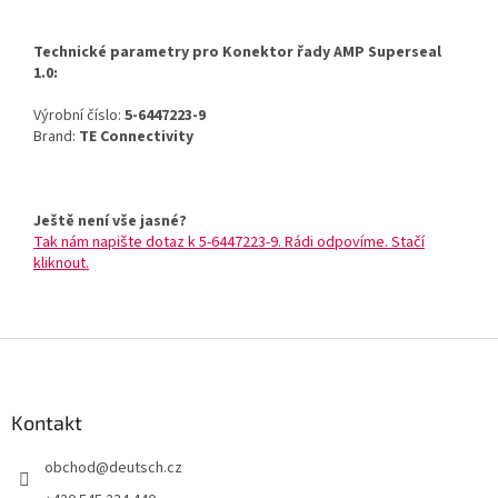
Technické parametry pro Konektor řady AMP Superseal
1.0:
Výrobní číslo:
5-6447223-9
Brand:
TE Connectivity
Ještě není vše jasné?
Tak nám napište dotaz k 5-6447223-9. Rádi odpovíme. Stačí
kliknout.
Z
á
p
a
Kontakt
t
obchod
@
deutsch.cz
í