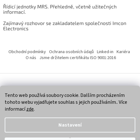
Řídicí jednotky MRS. Přehledně, včetně užitečných
informací.
Zajímavý rozhovor se zakladatelem společnosti Imcon
Electronics
Obchodní podmínky
Ochrana osobních údajů
Linked-in
Kariéra
O nás
Jsme držitelem certifikátu ISO 9001:2016
Vytvořil Shoptet
Tento web používá soubory cookie. Dalším procházením
tohoto webu vyjadřujete souhlas s jejich používáním.. Více
Copyright 2026
Imcon Electronics, s.r.o.
. Všechna práva
informací
zde
.
vyhrazena.
Nastavení