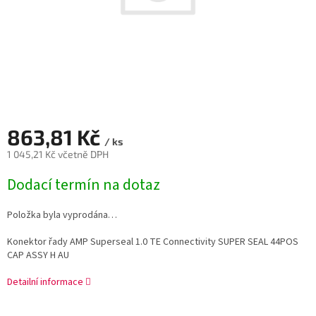
863,81 Kč
/ ks
1 045,21 Kč včetně DPH
Měrná
Dodací termín na dotaz
cena:
Položka byla vyprodána…
Konektor řady AMP Superseal 1.0 TE Connectivity SUPER SEAL 44POS
CAP ASSY H AU
Detailní informace